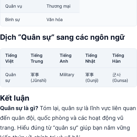
Quân vụ
Thương mại
Binh sự
Văn hóa
Dịch “Quân sự” sang các ngôn ngữ
Tiếng
Tiếng
Tiếng
Tiếng
Tiếng
Việt
Trung
Anh
Nhật
Hàn
Quân
軍事
Military
軍事
군사
sự
(Jūnshì)
(Gunji)
(Gunsa)
Kết luận
Quân sự là gì?
Tóm lại, quân sự là lĩnh vực liên quan
đến quân đội, quốc phòng và các hoạt động vũ
trang. Hiểu đúng từ “quân sự” giúp bạn nắm vững