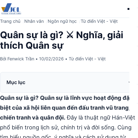
Me
Trang chủ
Nhân văn
Ngôn ngữ học
Từ điển Việt - Việt
Quân sự là gì? ⚔️ Nghĩa, giải
thích Quân sự
Bởi
Fenwick Trần
•
10/02/2026
•
Từ điển Việt - Việt
Mục lục
Quân sự là gì?
Quân sự là lĩnh vực hoạt động đặc
biệt của xã hội liên quan đến đấu tranh vũ trang,
chiến tranh và quân đội.
Đây là thuật ngữ Hán-Việt
phổ biến trong lịch sử, chính trị và đời sống. Cùng
tìm hiểu nguồn gốc, ý nghĩa và cách sử dụng từ