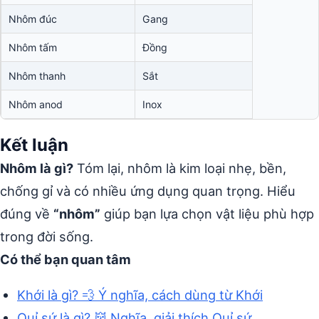
Nhôm đúc
Gang
Nhôm tấm
Đồng
Nhôm thanh
Sắt
Nhôm anod
Inox
Kết luận
Nhôm là gì?
Tóm lại, nhôm là kim loại nhẹ, bền,
chống gỉ và có nhiều ứng dụng quan trọng. Hiểu
đúng về
“nhôm”
giúp bạn lựa chọn vật liệu phù hợp
trong đời sống.
Có thể bạn quan tâm
Khới là gì? 💨 Ý nghĩa, cách dùng từ Khới
Quỉ sứ là gì? 👹 Nghĩa, giải thích Quỉ sứ