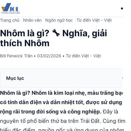
Me
Trang chủ
Nhân văn
Ngôn ngữ học
Từ điển Việt - Việt
Nhôm là gì? 🔧 Nghĩa, giải
thích Nhôm
Bởi
Fenwick Trần
•
03/02/2026
•
Từ điển Việt - Việt
Mục lục
Nhôm là gì?
Nhôm là kim loại nhẹ, màu trắng bạc,
có tính dẫn điện và dẫn nhiệt tốt, được sử dụng
rộng rãi trong đời sống và công nghiệp.
Đây là
nguyên tố phổ biến thứ ba trên Trái Đất. Cùng tìm
hiểu đặc điểm, nguồn gốc và ứng dụng của nhôm