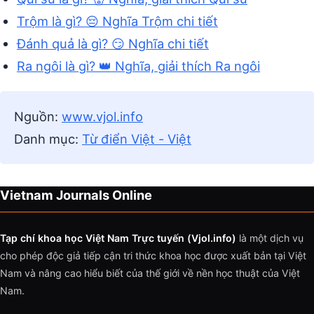
Trộm là gì? 😔 Nghĩa Trộm chi tiết
Đánh quả là gì? 😏 Nghĩa chi tiết
Ra ngôi là gì? 👑 Nghĩa, giải thích Ra ngôi
Nguồn:
www.vjol.info
Danh mục:
Từ điển Việt - Việt
Vietnam Journals Online
Tạp chí khoa học Việt Nam Trực tuyến (Vjol.info)
là một dịch vụ
cho phép độc giả tiếp cận tri thức khoa học được xuất bản tại Việt
Nam và nâng cao hiểu biết của thế giới về nền học thuật của Việt
Nam.