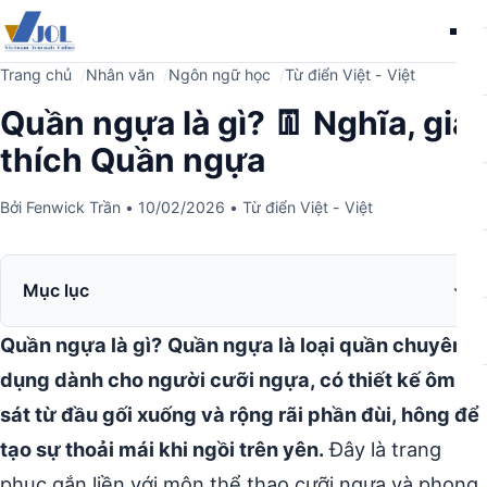
Me
Trang chủ
Nhân văn
Ngôn ngữ học
Từ điển Việt - Việt
Quần ngựa là gì? 👖 Nghĩa, giải
thích Quần ngựa
Bởi
Fenwick Trần
•
10/02/2026
•
Từ điển Việt - Việt
Mục lục
Quần ngựa là gì?
Quần ngựa là loại quần chuyên
dụng dành cho người cưỡi ngựa, có thiết kế ôm
sát từ đầu gối xuống và rộng rãi phần đùi, hông để
tạo sự thoải mái khi ngồi trên yên.
Đây là trang
phục gắn liền với môn thể thao cưỡi ngựa và phong