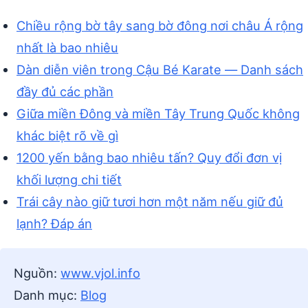
Chiều rộng bờ tây sang bờ đông nơi châu Á rộng
nhất là bao nhiêu
Dàn diễn viên trong Cậu Bé Karate — Danh sách
đầy đủ các phần
Giữa miền Đông và miền Tây Trung Quốc không
khác biệt rõ về gì
1200 yến bằng bao nhiêu tấn? Quy đổi đơn vị
khối lượng chi tiết
Trái cây nào giữ tươi hơn một năm nếu giữ đủ
lạnh? Đáp án
Nguồn:
www.vjol.info
Danh mục:
Blog