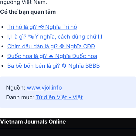
ngưỡng Việt Nam.
Có thể bạn quan tâm
Tri hô là gì? 📢 Nghĩa Tri hô
I,I là gì? 🔤 Ý nghĩa, cách dùng chữ I,I
Chim đầu đàn là gì? 🦅 Nghĩa CĐĐ
Đuốc hoa là gì? 🔥 Nghĩa Đuốc hoa
Ba bề bốn bên là gì? 🔄 Nghĩa BBBB
Nguồn:
www.vjol.info
Danh mục:
Từ điển Việt - Việt
Vietnam Journals Online