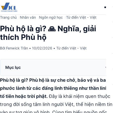
Me
Trang chủ
Nhân văn
Ngôn ngữ học
Từ điển Việt - Việt
Phù hộ là gì? 🙏 Nghĩa, giải
thích Phù hộ
Bởi
Fenwick Trần
•
10/02/2026
•
Từ điển Việt - Việt
Mục lục
Phù hộ là gì?
Phù hộ là sự che chở, bảo vệ và ban
phước lành từ các đấng linh thiêng như thần linh,
tổ tiên hoặc trời phật.
Đây là khái niệm quen thuộc
trong đời sống tâm linh người Việt, thể hiện niềm tin
vào sự trợ giúp vô hình. Cùng tìm hiểu nguồn gốc,