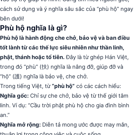
cách sử dụng và ý nghĩa sâu sắc của “phù hộ” ngay
bên dưới!
Phù hộ nghĩa là gì?
Phù hộ là hành động che chở, bảo vệ và ban điều
tốt lành từ các thế lực siêu nhiên như thần linh,
phật, thánh hoặc tổ tiên.
Đây là từ ghép Hán Việt,
trong đó “phù” (扶) nghĩa là nâng đỡ, giúp đỡ và
“hộ” (護) nghĩa là bảo vệ, che chở.
Trong tiếng Việt, từ
“phù hộ”
có các cách hiểu:
Nghĩa gốc:
Chỉ sự che chở, bảo vệ từ thế giới tâm
linh. Ví dụ: “Cầu trời phật phù hộ cho gia đình bình
an.”
Nghĩa mở rộng:
Diễn tả mong ước được may mắn,
thuận lợi trong công việc và cuộc sống.