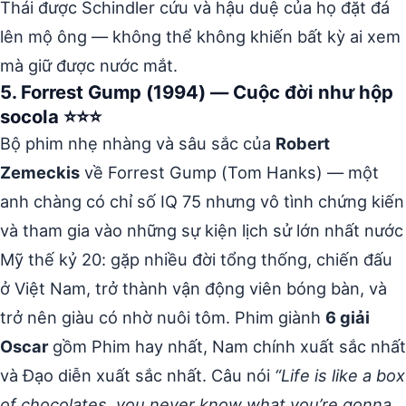
Thái được Schindler cứu và hậu duệ của họ đặt đá
lên mộ ông — không thể không khiến bất kỳ ai xem
mà giữ được nước mắt.
5. Forrest Gump (1994) — Cuộc đời như hộp
socola ⭐⭐⭐
Bộ phim nhẹ nhàng và sâu sắc của
Robert
Zemeckis
về Forrest Gump (Tom Hanks) — một
anh chàng có chỉ số IQ 75 nhưng vô tình chứng kiến
và tham gia vào những sự kiện lịch sử lớn nhất nước
Mỹ thế kỷ 20: gặp nhiều đời tổng thống, chiến đấu
ở Việt Nam, trở thành vận động viên bóng bàn, và
trở nên giàu có nhờ nuôi tôm. Phim giành
6 giải
Oscar
gồm Phim hay nhất, Nam chính xuất sắc nhất
và Đạo diễn xuất sắc nhất. Câu nói
“Life is like a box
of chocolates, you never know what you’re gonna