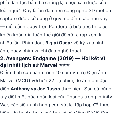
phía dân tộc bản địa chống lại cuộc xâm lược của
loài người. Đây là lần đầu tiên công nghệ 3D motion
capture được sử dụng ở quy mô đỉnh cao như vậy
— mỗi cảnh quay trên Pandora là bữa tiệc thị giác
khiến khán giả toàn thế giới đổ xô ra rạp xem lại
nhiều lần. Phim đoạt
3 giải Oscar
về kỹ xảo hình
ảnh, quay phim và chỉ đạo nghệ thuật.
2. Avengers: Endgame (2019) — Hồi kết vĩ
đại nhất lịch sử Marvel ⭐⭐⭐
Điểm đỉnh của hành trình 10 năm Vũ trụ Điện ảnh
Marvel (MCU) với hơn 22 bộ phim, do anh em đạo
diễn
Anthony và Joe Russo
thực hiện. Sau cú búng
tay diệt một nửa nhân loại của Thanos trong Infinity
War, các siêu anh hùng còn sót lại tập hợp để thực
hiện “du hành thời gian” thu lại các Viên Đá Vô Cực.