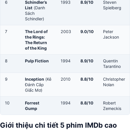
6
Schindler’s
1993
8.9/10
Steven
List
(Danh
Spielberg
Sách
Schindler)
7
The Lord of
2003
9.0/10
Peter
the Rings:
Jackson
The Return
of the King
8
Pulp Fiction
1994
8.9/10
Quentin
Tarantino
9
Inception
(Kẻ
2010
8.8/10
Christopher
Đánh Cắp
Nolan
Giấc Mơ)
10
Forrest
1994
8.8/10
Robert
Gump
Zemeckis
Giới thiệu chi tiết 5 phim IMDb cao