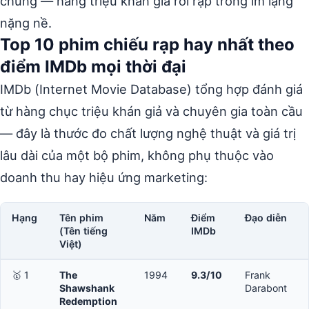
chúng — hàng triệu khán giả rời rạp trong im lặng
nặng nề.
Top 10 phim chiếu rạp hay nhất theo
điểm IMDb mọi thời đại
IMDb (Internet Movie Database) tổng hợp đánh giá
từ hàng chục triệu khán giả và chuyên gia toàn cầu
— đây là thước đo chất lượng nghệ thuật và giá trị
lâu dài của một bộ phim, không phụ thuộc vào
doanh thu hay hiệu ứng marketing:
Hạng
Tên phim
Năm
Điểm
Đạo diễn
(Tên tiếng
IMDb
Việt)
🥇 1
The
1994
9.3/10
Frank
Shawshank
Darabont
Redemption