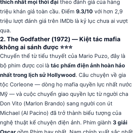
thích nhất mọi thời đại
theo đánh giá của hàng
triệu khán giả toàn cầu. Điểm
9.3/10
với hơn 2,9
triệu lượt đánh giá trên IMDb là kỷ lục chưa ai vượt
qua.
2. The Godfather (1972) — Kiệt tác mafia
không ai sánh được ⭐⭐⭐
Chuyển thể từ tiểu thuyết của Mario Puzo, đây là
bộ phim được coi là
tác phẩm điện ảnh hoàn hảo
nhất trong lịch sử Hollywood
. Câu chuyện về gia
tộc Corleone — dòng họ mafia quyền lực nhất nước
Mỹ — và cuộc chuyển giao quyền lực từ người cha
Don Vito (Marlon Brando) sang người con út
Michael (Al Pacino) đã trở thành biểu tượng của
nghệ thuật kể chuyện điện ảnh. Phim giành
3 giải
Oscar
gồm Phim hay nhất, Nam chính xuất sắc nhất