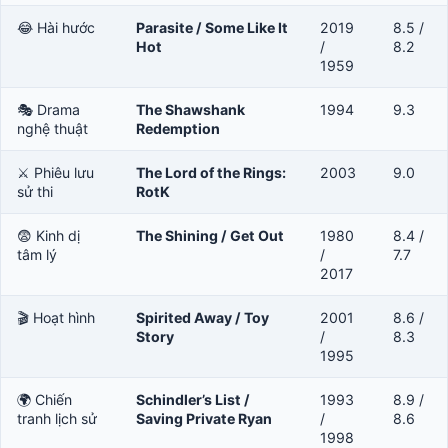
😂 Hài hước
Parasite / Some Like It
2019
8.5 /
Hot
/
8.2
1959
🎭 Drama
The Shawshank
1994
9.3
nghệ thuật
Redemption
⚔️ Phiêu lưu
The Lord of the Rings:
2003
9.0
sử thi
RotK
😨 Kinh dị
The Shining / Get Out
1980
8.4 /
tâm lý
/
7.7
2017
🎬 Hoạt hình
Spirited Away / Toy
2001
8.6 /
Story
/
8.3
1995
🌍 Chiến
Schindler’s List /
1993
8.9 /
tranh lịch sử
Saving Private Ryan
/
8.6
1998