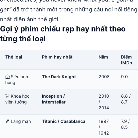
get”
đã trở thành một trong những câu nói nổi tiếng
nhất điện ảnh thế giới.
Gợi ý phim chiếu rạp hay nhất theo
từng thể loại
Thể loại
Phim hay nhất
Năm
Điểm
IMDb
🦸 Siêu anh
The Dark Knight
2008
9.0
hùng
🚀 Khoa học
Inception /
2010
8.8 /
viễn tưởng
Interstellar
/
8.7
2014
💕 Lãng mạn
Titanic / Casablanca
1997
7.9 /
/
8.5
1942