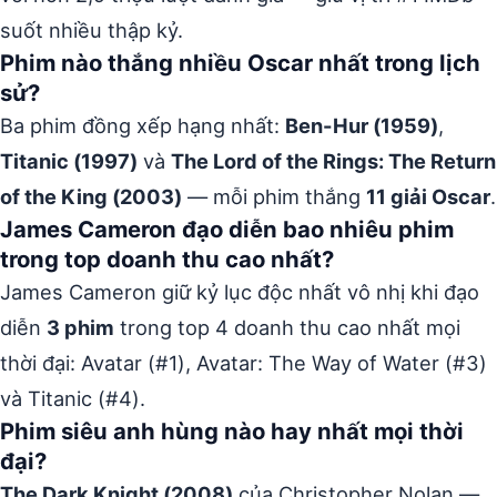
suốt nhiều thập kỷ.
Phim nào thắng nhiều Oscar nhất trong lịch
sử?
Ba phim đồng xếp hạng nhất:
Ben-Hur (1959)
,
Titanic (1997)
và
The Lord of the Rings: The Return
of the King (2003)
— mỗi phim thắng
11 giải Oscar
.
James Cameron đạo diễn bao nhiêu phim
trong top doanh thu cao nhất?
James Cameron giữ kỷ lục độc nhất vô nhị khi đạo
diễn
3 phim
trong top 4 doanh thu cao nhất mọi
thời đại: Avatar (#1), Avatar: The Way of Water (#3)
và Titanic (#4).
Phim siêu anh hùng nào hay nhất mọi thời
đại?
The Dark Knight (2008)
của Christopher Nolan —