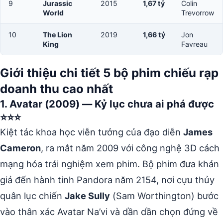
9
Jurassic
2015
1,67 tỷ
Colin
World
Trevorrow
10
The Lion
2019
1,66 tỷ
Jon
King
Favreau
Giới thiệu chi tiết 5 bộ phim chiếu rạp
doanh thu cao nhất
1. Avatar (2009) — Kỷ lục chưa ai phá được
⭐⭐⭐
Kiệt tác khoa học viễn tưởng của đạo diễn
James
Cameron
, ra mắt năm 2009 với công nghệ 3D cách
mạng hóa trải nghiệm xem phim. Bộ phim đưa khán
giả đến hành tinh Pandora năm 2154, nơi cựu thủy
quân lục chiến
Jake Sully
(Sam Worthington) bước
vào thân xác Avatar Na’vi và dần dần chọn đứng về