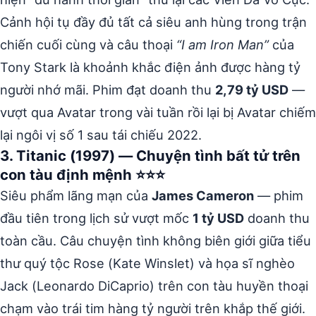
Cảnh hội tụ đầy đủ tất cả siêu anh hùng trong trận
chiến cuối cùng và câu thoại
“I am Iron Man”
của
Tony Stark là khoảnh khắc điện ảnh được hàng tỷ
người nhớ mãi. Phim đạt doanh thu
2,79 tỷ USD
—
vượt qua Avatar trong vài tuần rồi lại bị Avatar chiếm
lại ngôi vị số 1 sau tái chiếu 2022.
3. Titanic (1997) — Chuyện tình bất tử trên
con tàu định mệnh ⭐⭐⭐
Siêu phẩm lãng mạn của
James Cameron
— phim
đầu tiên trong lịch sử vượt mốc
1 tỷ USD
doanh thu
toàn cầu. Câu chuyện tình không biên giới giữa tiểu
thư quý tộc Rose (Kate Winslet) và họa sĩ nghèo
Jack (Leonardo DiCaprio) trên con tàu huyền thoại
chạm vào trái tim hàng tỷ người trên khắp thế giới.