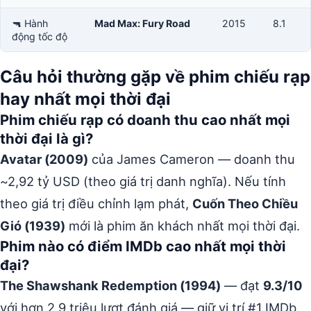
🔫 Hành
Mad Max: Fury Road
2015
8.1
động tốc độ
Câu hỏi thường gặp về phim chiếu rạp
hay nhất mọi thời đại
Phim chiếu rạp có doanh thu cao nhất mọi
thời đại là gì?
Avatar (2009)
của James Cameron — doanh thu
~2,92 tỷ USD (theo giá trị danh nghĩa). Nếu tính
theo giá trị điều chỉnh lạm phát,
Cuốn Theo Chiều
Gió (1939)
mới là phim ăn khách nhất mọi thời đại.
Phim nào có điểm IMDb cao nhất mọi thời
đại?
The Shawshank Redemption (1994)
— đạt
9.3/10
với hơn 2,9 triệu lượt đánh giá — giữ vị trí #1 IMDb