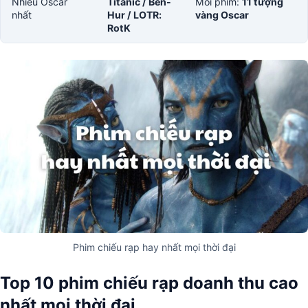
Nhiều Oscar
Titanic / Ben-
Mỗi phim:
11 tượng
nhất
Hur / LOTR:
vàng Oscar
RotK
Phim chiếu rạp hay nhất mọi thời đại
Top 10 phim chiếu rạp doanh thu cao
nhất mọi thời đại