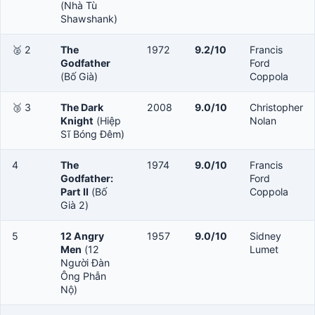
(Nhà Tù
Shawshank)
🥈 2
The
1972
9.2/10
Francis
Godfather
Ford
(Bố Già)
Coppola
🥉 3
The Dark
2008
9.0/10
Christopher
Knight
(Hiệp
Nolan
Sĩ Bóng Đêm)
4
The
1974
9.0/10
Francis
Godfather:
Ford
Part II
(Bố
Coppola
Già 2)
5
12 Angry
1957
9.0/10
Sidney
Men
(12
Lumet
Người Đàn
Ông Phẫn
Nộ)