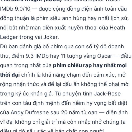
IMDb 9.0/10 — được cộng đồng điện ảnh toàn cầu
đồng thuận là phim siêu anh hùng hay nhất lịch sử,
nổi bật nhờ màn diễn xuất huyền thoại của Heath
Ledger trong vai Joker.
Dù bạn đánh giá bộ phim qua con số tỷ đô doanh
thu, điểm 9.3 IMDb hay 11 tượng vàng Oscar — điều
quan trọng nhất của
phim chiếu rạp hay nhất mọi
thời đại
chính là khả năng chạm đến cảm xúc, mở
rộng nhận thức và để lại dấu ấn không thể phai mờ
trong ký ức khán giả. Từ chuyện tình Jack-Rose
trên con tàu định mệnh đến niềm hy vọng bất diệt
của Andy Dufresne sau 20 năm tù oan — điện ảnh
vĩ đại không chỉ giải trí mà còn nhắc nhở chúng ta
điều gì đó sâu sắc về bản chất con người.