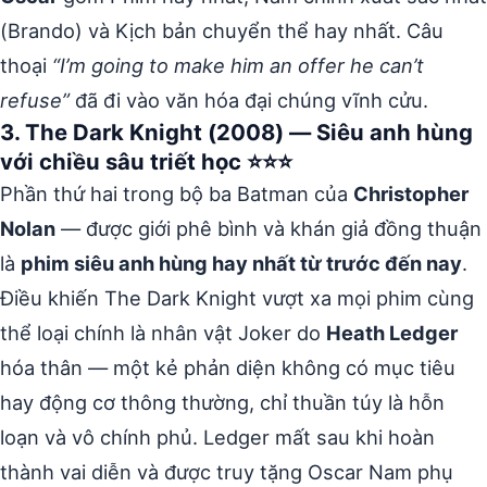
(Brando) và Kịch bản chuyển thể hay nhất. Câu
thoại
“I’m going to make him an offer he can’t
refuse”
đã đi vào văn hóa đại chúng vĩnh cửu.
3. The Dark Knight (2008) — Siêu anh hùng
với chiều sâu triết học ⭐⭐⭐
Phần thứ hai trong bộ ba Batman của
Christopher
Nolan
— được giới phê bình và khán giả đồng thuận
là
phim siêu anh hùng hay nhất từ trước đến nay
.
Điều khiến The Dark Knight vượt xa mọi phim cùng
thể loại chính là nhân vật Joker do
Heath Ledger
hóa thân — một kẻ phản diện không có mục tiêu
hay động cơ thông thường, chỉ thuần túy là hỗn
loạn và vô chính phủ. Ledger mất sau khi hoàn
thành vai diễn và được truy tặng Oscar Nam phụ