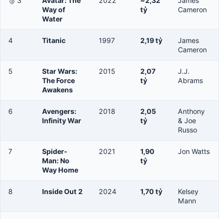
🥉 3
Avatar: The
2022
~2,32
James
Way of
tỷ
Cameron
Water
4
Titanic
1997
2,19 tỷ
James
Cameron
5
Star Wars:
2015
2,07
J.J.
The Force
tỷ
Abrams
Awakens
6
Avengers:
2018
2,05
Anthony
Infinity War
tỷ
& Joe
Russo
7
Spider-
2021
1,90
Jon Watts
Man: No
tỷ
Way Home
8
Inside Out 2
2024
1,70 tỷ
Kelsey
Mann