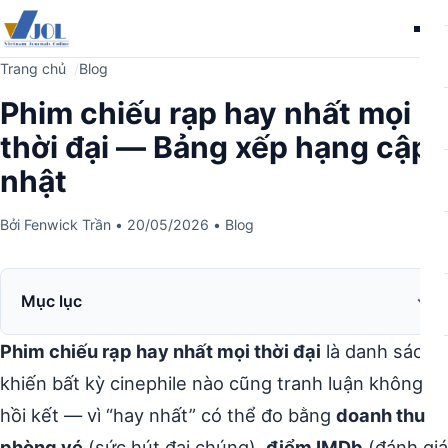
Me
Trang chủ
Blog
Phim chiếu rạp hay nhất mọi
thời đại — Bảng xếp hạng cập
nhật
Bởi
Fenwick Trần
•
20/05/2026
•
Blog
Mục lục
Phim chiếu rạp hay nhất mọi thời đại
là danh sách
khiến bất kỳ cinephile nào cũng tranh luận không
hồi kết — vì “hay nhất” có thể đo bằng
doanh thu
phòng vé
(sức hút đại chúng),
điểm IMDb
(đánh giá