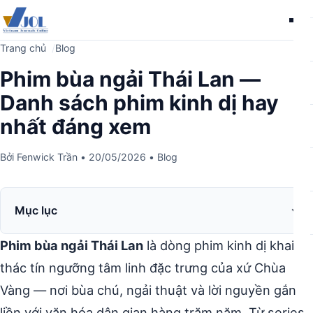
Me
Trang chủ
Blog
Phim bùa ngải Thái Lan —
Danh sách phim kinh dị hay
nhất đáng xem
Bởi
Fenwick Trần
•
20/05/2026
•
Blog
Mục lục
Phim bùa ngải Thái Lan
là dòng phim kinh dị khai
thác tín ngưỡng tâm linh đặc trưng của xứ Chùa
Vàng — nơi bùa chú, ngải thuật và lời nguyền gắn
liền với văn hóa dân gian hàng trăm năm. Từ series