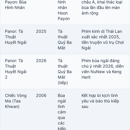
Payon: Bùa
hình
châu Á, khai thác loại
Hình Nhân
nhân
bùa lần đầu lên màn
Hoon
ảnh rộng
Payon
Panor: Tà
2025
Tà
Phim kinh dị Thái Lan
Thuật
thuật
xuất sắc nhất 2025,
Huyết Ngải
Quỷ Ba
tiền truyện vũ trụ Chơi
Mắt
Ngải
Panor: Tà
2026
Tà
Phim bùa ngải đáng
Thuật
thuật
chú ý nhất 2026, diễn
Huyết Ngải
Quỷ Ba
viên NuNew và Keng
2
Mắt
Harit
(tiếp)
Chiếc Vòng
2006
Bùa
Kết hợp bi kịch tình
Ma (Taa
ngải
yêu và báo thù kiếp
Khwan)
tình
sau
cảm
qua
các
kiếp