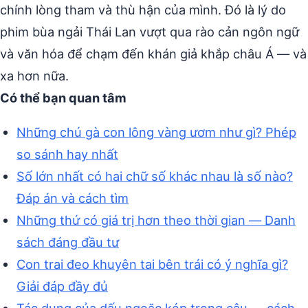
chính lòng tham và thù hận của mình. Đó là lý do
phim bùa ngải Thái Lan vượt qua rào cản ngôn ngữ
và văn hóa để chạm đến khán giả khắp châu Á — và
xa hơn nữa.
Có thể bạn quan tâm
Những chú gà con lông vàng ươm như gì? Phép
so sánh hay nhất
Số lớn nhất có hai chữ số khác nhau là số nào?
Đáp án và cách tìm
Những thứ có giá trị hơn theo thời gian — Danh
sách đáng đầu tư
Con trai đeo khuyên tai bên trái có ý nghĩa gì?
Giải đáp đầy đủ