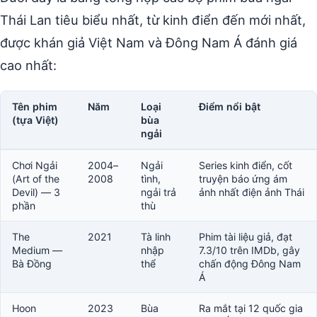
Thái Lan tiêu biểu nhất, từ kinh điển đến mới nhất,
được khán giả Việt Nam và Đông Nam Á đánh giá
cao nhất:
Tên phim
Năm
Loại
Điểm nổi bật
(tựa Việt)
bùa
ngải
Chơi Ngải
2004–
Ngải
Series kinh điển, cốt
(Art of the
2008
tình,
truyện báo ứng ám
Devil) — 3
ngải trả
ảnh nhất điện ảnh Thái
phần
thù
The
2021
Tà linh
Phim tài liệu giả, đạt
Medium —
nhập
7.3/10 trên IMDb, gây
Bà Đồng
thể
chấn động Đông Nam
Á
Hoon
2023
Bùa
Ra mắt tại 12 quốc gia