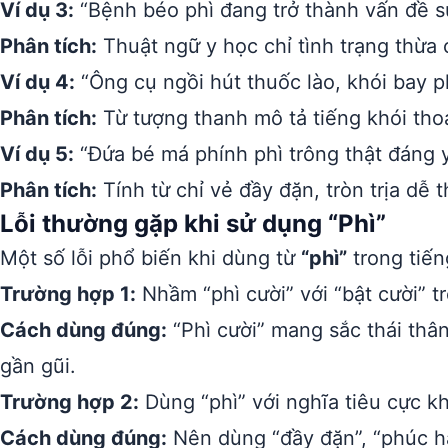
Ví dụ 3:
“Bệnh béo phì đang trở thành vấn đề s
Phân tích:
Thuật ngữ y học chỉ tình trạng thừa
Ví dụ 4:
“Ông cụ ngồi hút thuốc lào, khói bay ph
Phân tích:
Từ tượng thanh mô tả tiếng khói thoá
Ví dụ 5:
“Đứa bé má phính phì trông thật đáng 
Phân tích:
Tính từ chỉ vẻ đầy đặn, tròn trịa dễ 
Lỗi thường gặp khi sử dụng “Phì”
Một số lỗi phổ biến khi dùng từ
“phì”
trong tiến
Trường hợp 1:
Nhầm “phì cười” với “bật cười” tr
Cách dùng đúng:
“Phì cười” mang sắc thái thâ
gần gũi.
Trường hợp 2:
Dùng “phì” với nghĩa tiêu cực kh
Cách dùng đúng:
Nên dùng “đầy đặn”, “phúc hậu