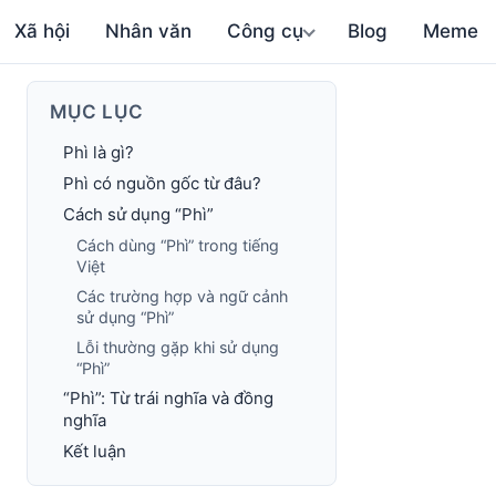
Xã hội
Nhân văn
Công cụ
Blog
Meme
MỤC LỤC
Phì là gì?
Phì có nguồn gốc từ đâu?
Cách sử dụng “Phì”
Cách dùng “Phì” trong tiếng
Việt
Các trường hợp và ngữ cảnh
sử dụng “Phì”
Lỗi thường gặp khi sử dụng
“Phì”
“Phì”: Từ trái nghĩa và đồng
nghĩa
Kết luận