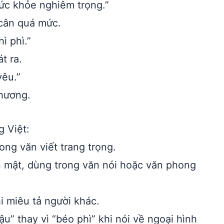
ức khỏe nghiêm trọng.”
 cân quá mức.
ì phì.”
t ra.
yêu.”
thương.
g Việt:
ong văn viết trang trọng.
n mật, dùng trong văn nói hoặc văn phong
i miêu tả người khác.
” thay vì “béo phì” khi nói về ngoại hình