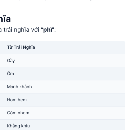
hĩa
 trái nghĩa với
“phì”
:
Từ Trái Nghĩa
Gầy
Ốm
Mảnh khảnh
Hom hem
Còm nhom
Khẳng khiu