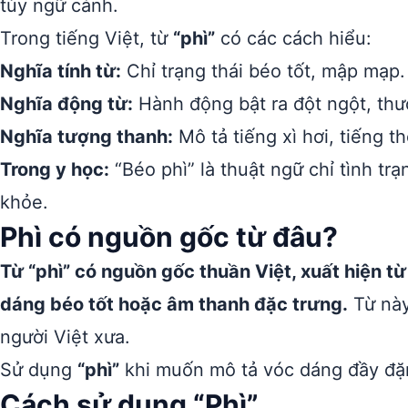
tùy ngữ cảnh.
Trong tiếng Việt, từ
“phì”
có các cách hiểu:
Nghĩa tính từ:
Chỉ trạng thái béo tốt, mập mạp. 
Nghĩa động từ:
Hành động bật ra đột ngột, thườn
Nghĩa tượng thanh:
Mô tả tiếng xì hơi, tiếng th
Trong y học:
“Béo phì” là thuật ngữ chỉ tình t
khỏe.
Phì có nguồn gốc từ đâu?
Từ “phì” có nguồn gốc thuần Việt, xuất hiện t
dáng béo tốt hoặc âm thanh đặc trưng.
Từ này
người Việt xưa.
Sử dụng
“phì”
khi muốn mô tả vóc dáng đầy đặn,
Cách sử dụng “Phì”