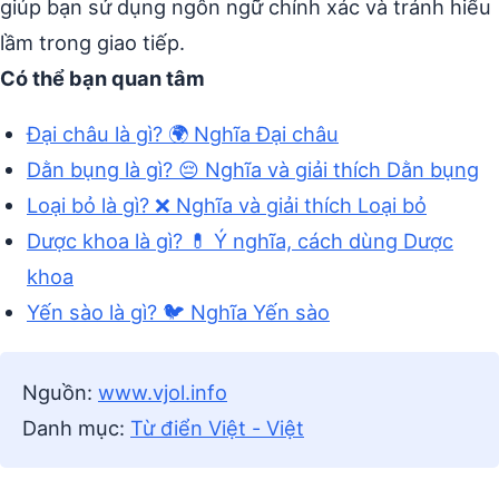
giúp bạn sử dụng ngôn ngữ chính xác và tránh hiểu
lầm trong giao tiếp.
Có thể bạn quan tâm
Đại châu là gì? 🌍 Nghĩa Đại châu
Dằn bụng là gì? 😔 Nghĩa và giải thích Dằn bụng
Loại bỏ là gì? ❌ Nghĩa và giải thích Loại bỏ
Dược khoa là gì? 💊 Ý nghĩa, cách dùng Dược
khoa
Yến sào là gì? 🐦 Nghĩa Yến sào
Nguồn:
www.vjol.info
Danh mục:
Từ điển Việt - Việt