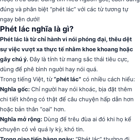
đúng và phân biệt “phét lác” với các từ tương tự
ngay bên dưới!
Phét lác nghĩa là gì?
Phét lác là từ chỉ hành vi nói phóng đại, thêu dệt
sự việc vượt xa thực tế nhằm khoe khoang hoặc
gây chú ý.
Đây là tính từ mang sắc thái tiêu cực,
dùng để phê bình người hay nói quá.
Trong tiếng Việt, từ
“phét lác”
có nhiều cách hiểu:
Nghĩa gốc:
Chỉ người hay nói khoác, bịa đặt thêm
chi tiết không có thật để câu chuyện hấp dẫn hơn
hoặc bản thân “oai” hơn.
Nghĩa mở rộng:
Dùng để trêu đùa ai đó khi họ kể
chuyện có vẻ quá ly kỳ, khó tin.
Trong giao tiếp hàng ngày:
“Phét lác” thường đi