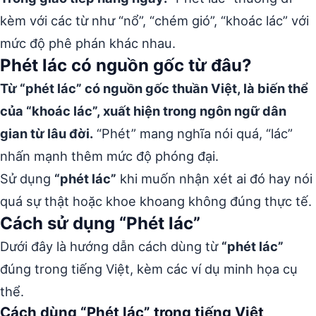
kèm với các từ như “nổ”, “chém gió”, “khoác lác” với
mức độ phê phán khác nhau.
Phét lác có nguồn gốc từ đâu?
Từ “phét lác” có nguồn gốc thuần Việt, là biến thể
của “khoác lác”, xuất hiện trong ngôn ngữ dân
gian từ lâu đời.
“Phét” mang nghĩa nói quá, “lác”
nhấn mạnh thêm mức độ phóng đại.
Sử dụng
“phét lác”
khi muốn nhận xét ai đó hay nói
quá sự thật hoặc khoe khoang không đúng thực tế.
Cách sử dụng “Phét lác”
Dưới đây là hướng dẫn cách dùng từ
“phét lác”
đúng trong tiếng Việt, kèm các ví dụ minh họa cụ
thể.
Cách dùng “Phét lác” trong tiếng Việt