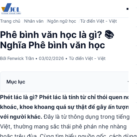
Me
Trang chủ
Nhân văn
Ngôn ngữ học
Từ điển Việt - Việt
Phê bình văn học là gì? 📚
Nghĩa Phê bình văn học
Bởi
Fenwick Trần
•
03/02/2026
•
Từ điển Việt - Việt
Mục lục
Phét lác là gì?
Phét lác là tính từ chỉ thói quen nói
khoác, khoe khoang quá sự thật để gây ấn tượng
với người khác.
Đây là từ thông dụng trong tiếng
Việt, thường mang sắc thái phê phán nhẹ nhàng
hoặc trêu đùa. Cùng tìm hiểu nguồn gốc, cách dùng