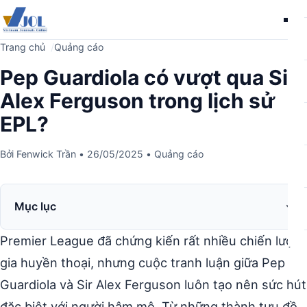
Me
Trang chủ
Quảng cáo
Pep Guardiola có vượt qua Sir
Alex Ferguson trong lịch sử
EPL?
Bởi
Fenwick Trần
•
26/05/2025
•
Quảng cáo
Mục lục
Premier League đã chứng kiến rất nhiều chiến lược
gia huyền thoại, nhưng cuộc tranh luận giữa Pep
Guardiola và Sir Alex Ferguson luôn tạo nên sức hút
đặc biệt với người hâm mộ. Từ những thành tựu đồ