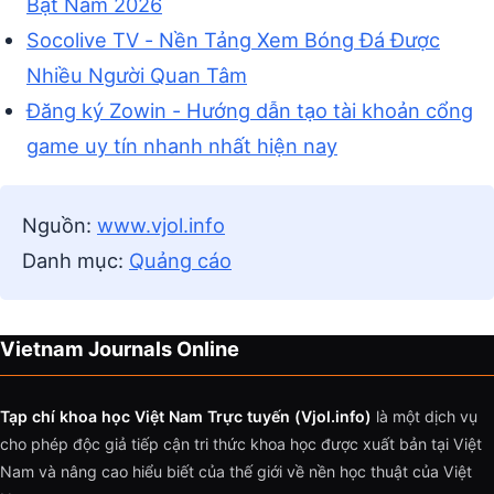
Bật Năm 2026
Socolive TV - Nền Tảng Xem Bóng Đá Được
Nhiều Người Quan Tâm
Đăng ký Zowin - Hướng dẫn tạo tài khoản cổng
game uy tín nhanh nhất hiện nay
Nguồn:
www.vjol.info
Danh mục:
Quảng cáo
Vietnam Journals Online
Tạp chí khoa học Việt Nam Trực tuyến (Vjol.info)
là một dịch vụ
cho phép độc giả tiếp cận tri thức khoa học được xuất bản tại Việt
Nam và nâng cao hiểu biết của thế giới về nền học thuật của Việt