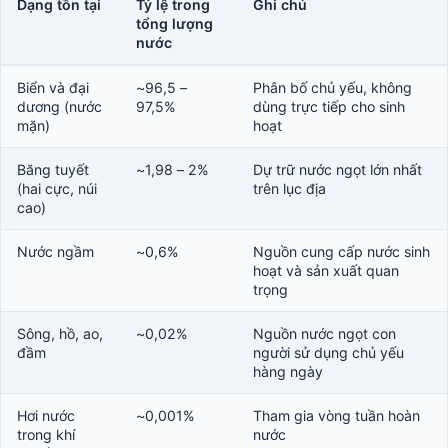
Dạng tồn tại
Tỷ lệ trong
Ghi chú
tổng lượng
nước
Biển và đại
~96,5 –
Phân bố chủ yếu, không
dương (nước
97,5%
dùng trực tiếp cho sinh
mặn)
hoạt
Băng tuyết
~1,98 – 2%
Dự trữ nước ngọt lớn nhất
(hai cực, núi
trên lục địa
cao)
Nước ngầm
~0,6%
Nguồn cung cấp nước sinh
hoạt và sản xuất quan
trọng
Sông, hồ, ao,
~0,02%
Nguồn nước ngọt con
đầm
người sử dụng chủ yếu
hàng ngày
Hơi nước
~0,001%
Tham gia vòng tuần hoàn
trong khí
nước