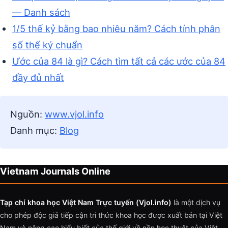
— Danh sách
1/5 thế kỷ bằng bao nhiêu năm? Cách tính phân
số thế kỷ chuẩn
Ước của 84 là gì? Cách tìm tất cả các ước của 84
đầy đủ nhất
Nguồn:
www.vjol.info
Danh mục:
Blog
Vietnam Journals Online
Tạp chí khoa học Việt Nam Trực tuyến (Vjol.info)
là một dịch vụ
cho phép độc giả tiếp cận tri thức khoa học được xuất bản tại Việt
Nam và nâng cao hiểu biết của thế giới về nền học thuật của Việt