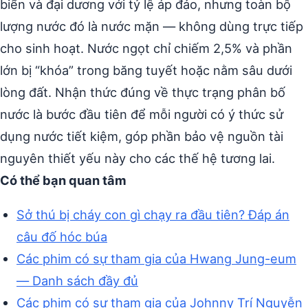
biển và đại dương với tỷ lệ áp đảo, nhưng toàn bộ
lượng nước đó là nước mặn — không dùng trực tiếp
cho sinh hoạt. Nước ngọt chỉ chiếm 2,5% và phần
lớn bị “khóa” trong băng tuyết hoặc nằm sâu dưới
lòng đất. Nhận thức đúng về thực trạng phân bố
nước là bước đầu tiên để mỗi người có ý thức sử
dụng nước tiết kiệm, góp phần bảo vệ nguồn tài
nguyên thiết yếu này cho các thế hệ tương lai.
Có thể bạn quan tâm
Sở thú bị cháy con gì chạy ra đầu tiên? Đáp án
câu đố hóc búa
Các phim có sự tham gia của Hwang Jung-eum
— Danh sách đầy đủ
Các phim có sự tham gia của Johnny Trí Nguyễn