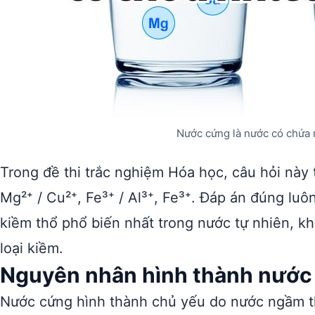
Nước cứng là nước có chứa 
Trong đề thi trắc nghiệm Hóa học, câu hỏi này 
Mg²⁺ / Cu²⁺, Fe³⁺ / Al³⁺, Fe³⁺. Đáp án đúng luô
kiềm thổ phổ biến nhất trong nước tự nhiên, kh
loại kiềm.
Nguyên nhân hình thành nước
Nước cứng hình thành chủ yếu do nước ngầm t