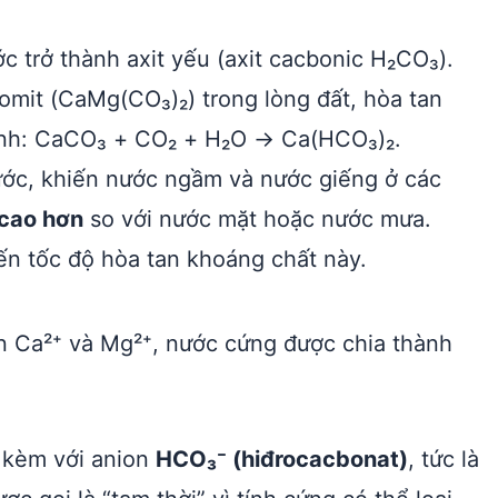
 trở thành axit yếu (axit cacbonic H₂CO₃).
omit (CaMg(CO₃)₂) trong lòng đất, hòa tan
rình: CaCO₃ + CO₂ + H₂O → Ca(HCO₃)₂.
 nước, khiến nước ngầm và nước giếng ở các
cao hơn
so với nước mặt hoặc nước mưa.
n tốc độ hòa tan khoáng chất này.
n Ca²⁺ và Mg²⁺, nước cứng được chia thành
i kèm với anion
HCO₃⁻ (hiđrocacbonat)
, tức là