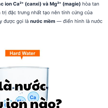
 ion Ca²⁺ (canxi) và Mg²⁺ (magie)
hòa tan
 trị đặc trưng nhất tạo nên tính cứng của
y được gọi là
nước mềm
— điển hình là nước