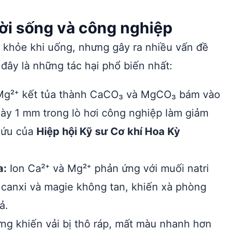
ời sống và công nghiệp
 khỏe khi uống, nhưng gây ra nhiều vấn đề
 đây là những tác hại phổ biến nhất:
Mg²⁺ kết tủa thành CaCO₃ và MgCO₃ bám vào
dày 1 mm trong lò hơi công nghiệp làm giảm
 cứu của
Hiệp hội Kỹ sư Cơ khí Hoa Kỳ
a:
Ion Ca²⁺ và Mg²⁺ phản ứng với muối natri
 canxi và magie không tan, khiến xà phòng
ả.
ng khiến vải bị thô ráp, mất màu nhanh hơn