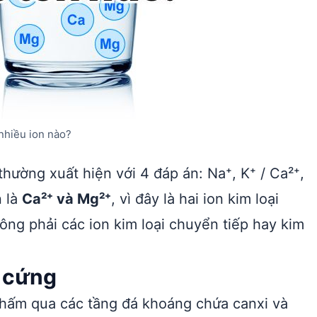
nhiều ion nào?
thường xuất hiện với 4 đáp án: Na⁺, K⁺ / Ca²⁺,
n là
Ca²⁺ và Mg²⁺
, vì đây là hai ion kim loại
ông phải các ion kim loại chuyển tiếp hay kim
 cứng
hấm qua các tầng đá khoáng chứa canxi và