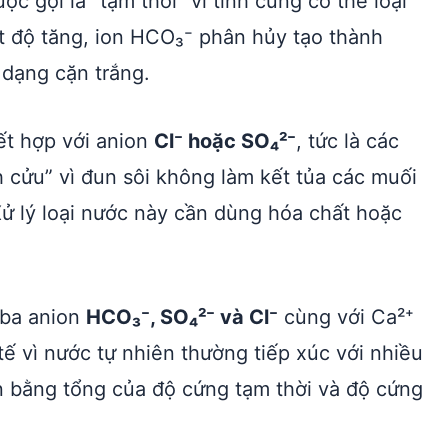
 gọi là “tạm thời” vì tính cứng có thể loại
t độ tăng, ion HCO₃⁻ phân hủy tạo thành
dạng cặn trắng.
ết hợp với anion
Cl⁻ hoặc SO₄²⁻
, tức là các
 cửu” vì đun sôi không làm kết tủa các muối
ử lý loại nước này cần dùng hóa chất hoặc
 ba anion
HCO₃⁻, SO₄²⁻ và Cl⁻
cùng với Ca²⁺
tế vì nước tự nhiên thường tiếp xúc với nhiều
n bằng tổng của độ cứng tạm thời và độ cứng