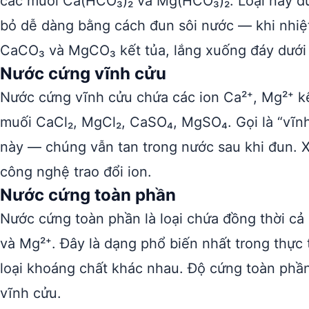
các muối Ca(HCO₃)₂ và Mg(HCO₃)₂. Loại này được
bỏ dễ dàng bằng cách đun sôi nước — khi nhiệ
CaCO₃ và MgCO₃ kết tủa, lắng xuống đáy dưới 
Nước cứng vĩnh cửu
Nước cứng vĩnh cửu chứa các ion Ca²⁺, Mg²⁺ k
muối CaCl₂, MgCl₂, CaSO₄, MgSO₄. Gọi là “vĩnh
này — chúng vẫn tan trong nước sau khi đun. X
công nghệ trao đổi ion.
Nước cứng toàn phần
Nước cứng toàn phần là loại chứa đồng thời cả
và Mg²⁺. Đây là dạng phổ biến nhất trong thực 
loại khoáng chất khác nhau. Độ cứng toàn phầ
vĩnh cửu.