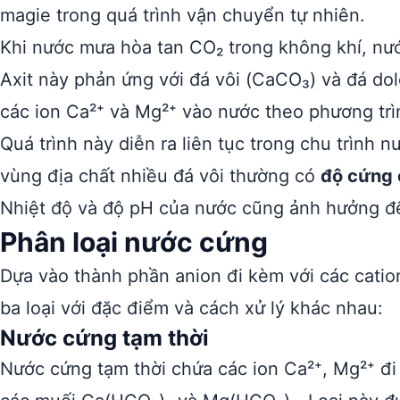
magie trong quá trình vận chuyển tự nhiên.
Khi nước mưa hòa tan CO₂ trong không khí, nước
Axit này phản ứng với đá vôi (CaCO₃) và đá dol
các ion Ca²⁺ và Mg²⁺ vào nước theo phương t
Quá trình này diễn ra liên tục trong chu trình
vùng địa chất nhiều đá vôi thường có
độ cứng 
Nhiệt độ và độ pH của nước cũng ảnh hưởng đế
Phân loại nước cứng
Dựa vào thành phần anion đi kèm với các catio
ba loại với đặc điểm và cách xử lý khác nhau:
Nước cứng tạm thời
Nước cứng tạm thời chứa các ion Ca²⁺, Mg²⁺ đ