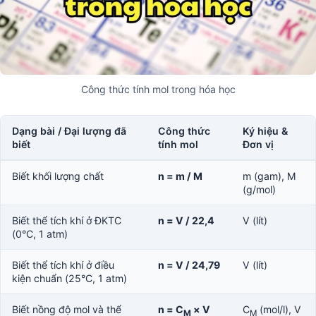
Công thức tính mol trong hóa học
Dạng bài / Đại lượng đã
Công thức
Ký hiệu &
biết
tính mol
Đơn vị
Biết khối lượng chất
n = m / M
m (gam), M
(g/mol)
Biết thể tích khí ở ĐKTC
n = V / 22,4
V (lít)
(0°C, 1 atm)
Biết thể tích khí ở điều
n = V / 24,79
V (lít)
kiện chuẩn (25°C, 1 atm)
Biết nồng độ mol và thể
n = C
× V
C
(mol/l), V
M
M