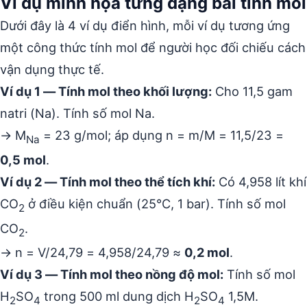
Ví dụ minh họa từng dạng bài tính mol
Dưới đây là 4 ví dụ điển hình, mỗi ví dụ tương ứng
một công thức tính mol để người học đối chiếu cách
vận dụng thực tế.
Ví dụ 1 — Tính mol theo khối lượng:
Cho 11,5 gam
natri (Na). Tính số mol Na.
→ M
= 23 g/mol; áp dụng n = m/M = 11,5/23 =
Na
0,5 mol
.
Ví dụ 2 — Tính mol theo thể tích khí:
Có 4,958 lít khí
CO
ở điều kiện chuẩn (25°C, 1 bar). Tính số mol
2
CO
.
2
→ n = V/24,79 = 4,958/24,79 ≈
0,2 mol
.
Ví dụ 3 — Tính mol theo nồng độ mol:
Tính số mol
H
SO
trong 500 ml dung dịch H
SO
1,5M.
2
4
2
4