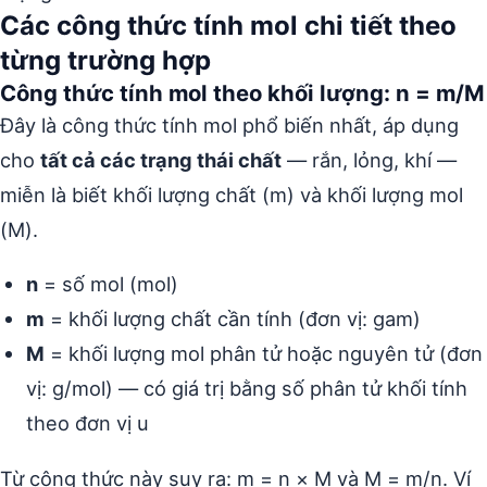
Các công thức tính mol chi tiết theo
từng trường hợp
Công thức tính mol theo khối lượng: n = m/M
Đây là công thức tính mol phổ biến nhất, áp dụng
cho
tất cả các trạng thái chất
— rắn, lỏng, khí —
miễn là biết khối lượng chất (m) và khối lượng mol
(M).
n
= số mol (mol)
m
= khối lượng chất cần tính (đơn vị: gam)
M
= khối lượng mol phân tử hoặc nguyên tử (đơn
vị: g/mol) — có giá trị bằng số phân tử khối tính
theo đơn vị u
Từ công thức này suy ra: m = n × M và M = m/n. Ví