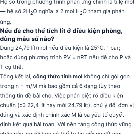
Hệ số trong phương trình phản ứng chính là tỉ lệ mol
— hệ số 2H
O nghĩa là 2 mol H
O tham gia phản
2
2
ứng.
Nếu đề cho thể tích lít ở điều kiện phòng,
dùng mẫu số nào?
Dùng 24,79 lít/mol nếu điều kiện là 25°C, 1 bar;
hoặc dùng phương trình PV = nRT nếu đề cho P và
T cụ thể.
Tổng kết lại,
công thức tính mol
không chỉ gói gọn
trong n = m/M mà bao gồm cả 6 dạng tùy theo
thông tin đề bài cho. Việc phân biệt rõ điều kiện
chuẩn (cũ 22,4 lít hay mới 24,79 lít), chú ý đổi đơn vị
đúng và xác định chính xác M là ba yếu tố quyết
định kết quả bài toán. Với nền tảng công thức vững
chắc này, người học có thể tự tin giải quyết mọi