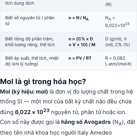
tích dung dịch
(lít)
Biết số nguyên tử / phân
n = N / N
N
=
A
A
tử
23
6,022×10
Biết nồng độ phần trăm,
n = (C% × D
D (g/ml), V
khối lượng riêng, thể tích
× V × 10) / M
(ml), C% (%)
Biết áp suất, thể tích, nhiệt
n = PV / RT
R = 0,082
độ (khí lý tưởng)
L·atm/(mol·K)
Mol là gì trong hóa học?
Mol (ký hiệu: mol)
là đơn vị đo lượng chất trong hệ
thống SI — một mol của bất kỳ chất nào đều chứa
23
đúng
6,022 × 10
nguyên tử, phân tử hoặc ion.
Con số này được gọi là
hằng số Avogadro
(N
), đặt
A
theo tên nhà khoa học người Italy Amedeo