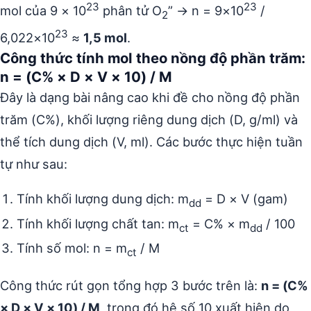
23
23
mol của 9 × 10
phân tử O
” → n = 9×10
/
2
23
6,022×10
≈
1,5 mol
.
Công thức tính mol theo nồng độ phần trăm:
n = (C% × D × V × 10) / M
Đây là dạng bài nâng cao khi đề cho nồng độ phần
trăm (C%), khối lượng riêng dung dịch (D, g/ml) và
thể tích dung dịch (V, ml). Các bước thực hiện tuần
tự như sau:
Tính khối lượng dung dịch: m
= D × V (gam)
dd
Tính khối lượng chất tan: m
= C% × m
/ 100
ct
dd
Tính số mol: n = m
/ M
ct
Công thức rút gọn tổng hợp 3 bước trên là:
n = (C%
× D × V × 10) / M
, trong đó hệ số 10 xuất hiện do