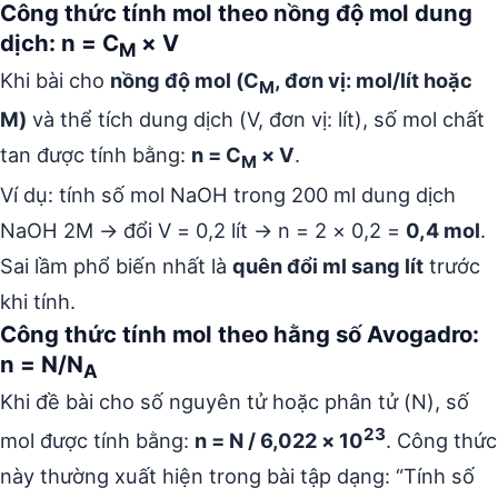
Công thức tính mol theo nồng độ mol dung
dịch: n = C
× V
M
Khi bài cho
nồng độ mol (C
, đơn vị: mol/lít hoặc
M
M)
và thể tích dung dịch (V, đơn vị: lít), số mol chất
tan được tính bằng:
n = C
× V
.
M
Ví dụ: tính số mol NaOH trong 200 ml dung dịch
NaOH 2M → đổi V = 0,2 lít → n = 2 × 0,2 =
0,4 mol
.
Sai lầm phổ biến nhất là
quên đổi ml sang lít
trước
khi tính.
Công thức tính mol theo hằng số Avogadro:
n = N/N
A
Khi đề bài cho số nguyên tử hoặc phân tử (N), số
23
mol được tính bằng:
n = N / 6,022 × 10
. Công thức
này thường xuất hiện trong bài tập dạng: “Tính số