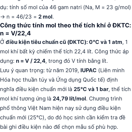
dụ: tính số mol của 46 gam natri (Na, M = 23 g/mol)
→ n = 46/23 =
2 mol
.
Công thức tính mol theo thể tích khí ở ĐKTC:
n = V/22,4
Ở
điều kiện tiêu chuẩn cũ (ĐKTC): 0°C và 1 atm
, 1
mol khí bất kỳ chiếm thể tích 22,4 lít. Công thức áp
dụng:
n = V / 22,4
, trong đó V tính bằng lít.
Lưu ý quan trọng: từ năm 2019,
IUPAC
(Liên minh
Hóa học thuần túy và Ứng dụng Quốc tế) định
nghĩa điều kiện chuẩn mới là
25°C và 1 bar
, thể tích
mol khí tương ứng là
24,79 lít/mol
. Chương trình
phổ thông Việt Nam hiện nay sử dụng điều kiện
chuẩn mới (25°C), do đó học sinh cần kiểm tra đề
bài ghi điều kiện nào để chọn mẫu số phù hợp.