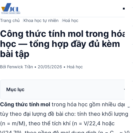
Me
Trang chủ
Khoa học tự nhiên
Hoá học
Công thức tính mol trong hóa
học — tổng hợp đầy đủ kèm
bài tập
Bởi
Fenwick Trần
•
20/05/2026
•
Hoá học
Mục lục
Công thức tính mol
trong hóa học gồm nhiều dạng
tùy theo đại lượng đề bài cho: tính theo khối lượng
(n = m/M), theo thể tích khí (n = V/22,4 hoặc
V/24,79), theo nồng độ mol dung dịch (n = C
× V),