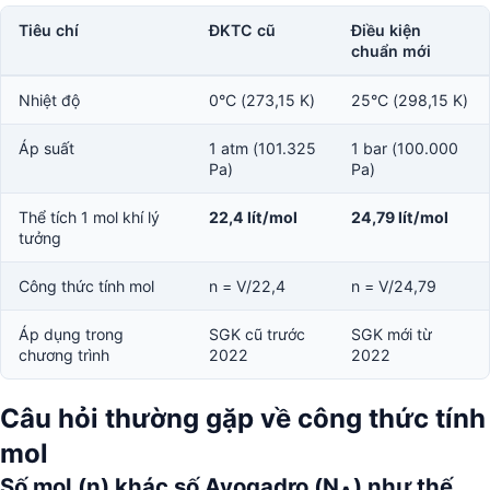
Tiêu chí
ĐKTC cũ
Điều kiện
chuẩn mới
Nhiệt độ
0°C (273,15 K)
25°C (298,15 K)
Áp suất
1 atm (101.325
1 bar (100.000
Pa)
Pa)
Thể tích 1 mol khí lý
22,4 lít/mol
24,79 lít/mol
tưởng
Công thức tính mol
n = V/22,4
n = V/24,79
Áp dụng trong
SGK cũ trước
SGK mới từ
chương trình
2022
2022
Câu hỏi thường gặp về công thức tính
mol
Số mol (n) khác số Avogadro (N
) như thế