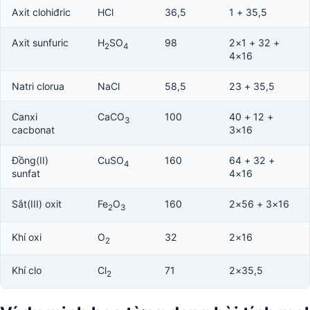
Axit clohiđric
HCl
36,5
1 + 35,5
Axit sunfuric
H
SO
98
2×1 + 32 +
2
4
4×16
Natri clorua
NaCl
58,5
23 + 35,5
Canxi
CaCO
100
40 + 12 +
3
cacbonat
3×16
Đồng(II)
CuSO
160
64 + 32 +
4
sunfat
4×16
Sắt(III) oxit
Fe
O
160
2×56 + 3×16
2
3
Khí oxi
O
32
2×16
2
Khí clo
Cl
71
2×35,5
2