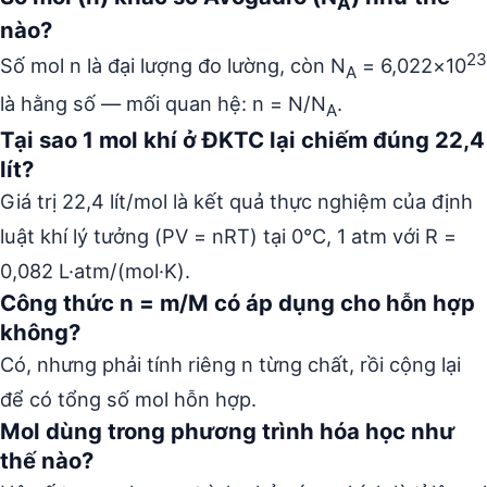
A
nào?
23
Số mol n là đại lượng đo lường, còn N
= 6,022×10
A
là hằng số — mối quan hệ: n = N/N
.
A
Tại sao 1 mol khí ở ĐKTC lại chiếm đúng 22,4
lít?
Giá trị 22,4 lít/mol là kết quả thực nghiệm của định
luật khí lý tưởng (PV = nRT) tại 0°C, 1 atm với R =
0,082 L·atm/(mol·K).
Công thức n = m/M có áp dụng cho hỗn hợp
không?
Có, nhưng phải tính riêng n từng chất, rồi cộng lại
để có tổng số mol hỗn hợp.
Mol dùng trong phương trình hóa học như
thế nào?