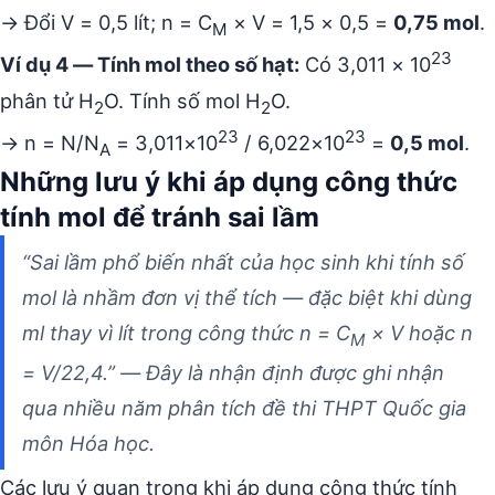
→ Đổi V = 0,5 lít; n = C
× V = 1,5 × 0,5 =
0,75 mol
.
M
23
Ví dụ 4 — Tính mol theo số hạt:
Có 3,011 × 10
phân tử H
O. Tính số mol H
O.
2
2
23
23
→ n = N/N
= 3,011×10
/ 6,022×10
=
0,5 mol
.
A
Những lưu ý khi áp dụng công thức
tính mol để tránh sai lầm
“Sai lầm phổ biến nhất của học sinh khi tính số
mol là nhầm đơn vị thể tích — đặc biệt khi dùng
ml thay vì lít trong công thức n = C
× V hoặc n
M
= V/22,4.” — Đây là nhận định được ghi nhận
qua nhiều năm phân tích đề thi THPT Quốc gia
môn Hóa học.
Các lưu ý quan trọng khi áp dụng công thức tính