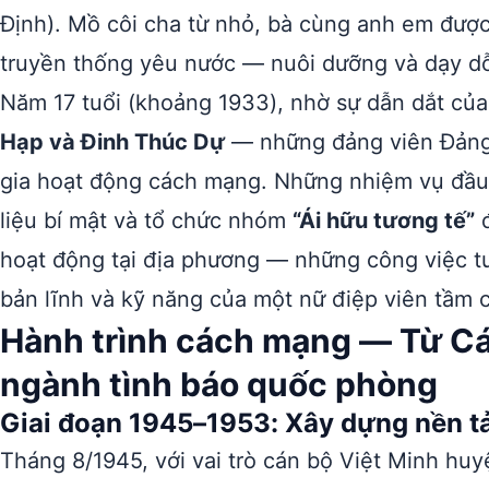
Định). Mồ côi cha từ nhỏ, bà cùng anh em được
truyền thống yêu nước — nuôi dưỡng và dạy dỗ 
Năm 17 tuổi (khoảng 1933), nhờ sự dẫn dắt củ
Hạp và Đinh Thúc Dự
— những đảng viên Đảng
gia hoạt động cách mạng. Những nhiệm vụ đầu tiê
liệu bí mật và tổ chức nhóm
“Ái hữu tương tế”
đ
hoạt động tại địa phương — những công việc 
bản lĩnh và kỹ năng của một nữ điệp viên tầm 
Hành trình cách mạng — Từ C
ngành tình báo quốc phòng
Giai đoạn 1945–1953: Xây dựng nền 
Tháng 8/1945, với vai trò cán bộ Việt Minh hu