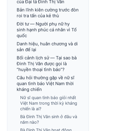
của Đại tá Đinh Thị Vân
Bản lĩnh kiên cường trước đòn
roi tra tấn của kẻ thù
Đời tư — Người phụ nữ hy
sinh hạnh phúc cá nhân vì Tổ
quốc
Danh hiệu, huân chương và di
sản để lại
Bối cảnh lịch sử — Tại sao bà
Đinh Thị Vân được gọi là
“huyền thoại tình báo”?
Câu hỏi thường gặp về nữ sĩ
quan tình báo Việt Nam thời
kháng chiến
Nữ sĩ quan tình báo giỏi nhất
Việt Nam trong thời kỳ kháng
chiến là ai?
Bà Đinh Thị Vân sinh ở đâu và
năm nào?
Bà Đinh Thị Vân hoạt động