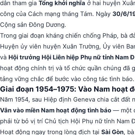
dân tham gia
Tổng khởi nghĩa
ở hai huyện Xuân
công của Cách mạng tháng Tám. Ngày
30/6/1
Cộng sản Đông Dương.
Trong giai đoạn kháng chiến chống Pháp, bà đả
Huyện ủy viên huyện Xuân Trường, Ủy viên Ba
và
Hội trưởng Hội Liên hiệp Phụ nữ tỉnh Nam Đ
hoạt động chính trị và tổ chức quần chúng đã g
tảng vững chắc để bước vào công tác tình báo.
Giai đoạn 1954–1975: Vào Nam hoạt đ
Năm 1954, sau Hiệp định Geneva chia cắt đất 
Vân vào miền Nam hoạt động tình báo
— một qu
phải từ bỏ vị trí Chủ tịch Hội Phụ nữ tỉnh Nam 
Hoạt động ngay trong lòng địch tại
Sài Gòn
, bà