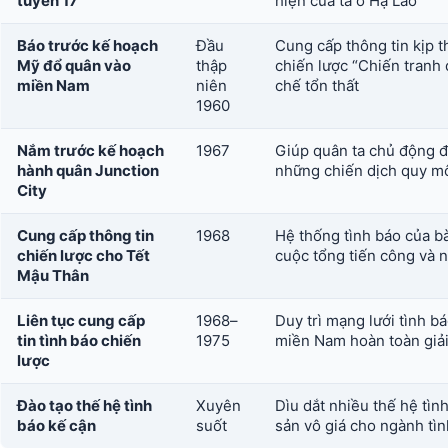
tuyến 17
hiện của ta ở Hạ Lào
Báo trước kế hoạch
Đầu
Cung cấp thông tin kịp 
Mỹ đổ quân vào
thập
chiến lược “Chiến tranh 
miền Nam
niên
chế tổn thất
1960
Nắm trước kế hoạch
1967
Giúp quân ta chủ động đ
hành quân Junction
những chiến dịch quy mô
City
Cung cấp thông tin
1968
Hệ thống tình báo của b
chiến lược cho Tết
cuộc tổng tiến công và 
Mậu Thân
Liên tục cung cấp
1968–
Duy trì mạng lưới tình b
tin tình báo chiến
1975
miền Nam hoàn toàn giả
lược
Đào tạo thế hệ tình
Xuyên
Dìu dắt nhiều thế hệ tìn
báo kế cận
suốt
sản vô giá cho ngành tì