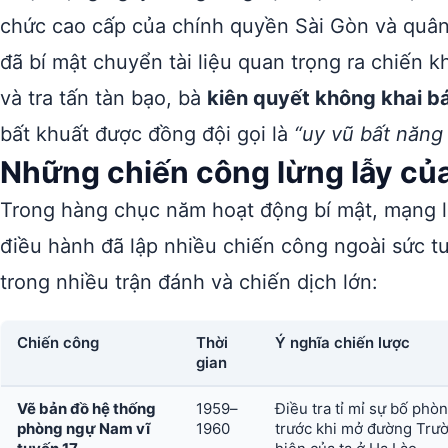
chức cao cấp của chính quyền Sài Gòn và quân độ
đã bí mật chuyển tài liệu quan trọng ra chiến k
và tra tấn tàn bạo, bà
kiên quyết không khai b
bất khuất được đồng đội gọi là
“uy vũ bất năng
Những chiến công lừng lẫy của
Trong hàng chục năm hoạt động bí mật, mạng lư
điều hành đã lập nhiều chiến công ngoài sức tư
trong nhiều trận đánh và chiến dịch lớn:
Chiến công
Thời
Ý nghĩa chiến lược
gian
Vẽ bản đồ hệ thống
1959–
Điều tra tỉ mỉ sự bố phò
phòng ngự Nam vĩ
1960
trước khi mở đường Trườ