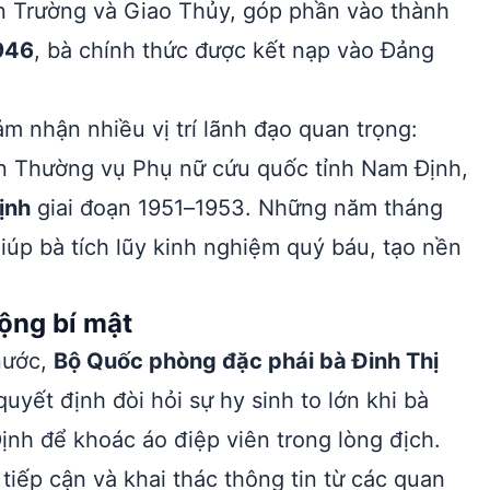
 Trường và Giao Thủy, góp phần vào thành
946
, bà chính thức được kết nạp vào Đảng
m nhận nhiều vị trí lãnh đạo quan trọng:
n Thường vụ Phụ nữ cứu quốc tỉnh Nam Định,
ịnh
giai đoạn 1951–1953. Những năm tháng
iúp bà tích lũy kinh nghiệm quý báu, tạo nền
ộng bí mật
nước,
Bộ Quốc phòng đặc phái bà Đinh Thị
yết định đòi hỏi sự hy sinh to lớn khi bà
Định để khoác áo điệp viên trong lòng địch.
 tiếp cận và khai thác thông tin từ các quan