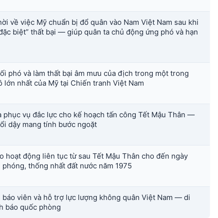
thời về việc Mỹ chuẩn bị đổ quân vào Nam Việt Nam sau khi
đặc biệt” thất bại — giúp quân ta chủ động ứng phó và hạn
ối phó và làm thất bại âm mưu của địch trong một trong
 lớn nhất của Mỹ tại Chiến tranh Việt Nam
à phục vụ đắc lực cho kế hoạch tấn công Tết Mậu Thân —
nổi dậy mang tính bước ngoặt
áo hoạt động liên tục từ sau Tết Mậu Thân cho đến ngày
i phóng, thống nhất đất nước năm 1975
h báo viên và hỗ trợ lực lượng không quân Việt Nam — di
nh báo quốc phòng