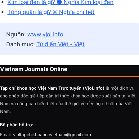
Kim loại đen là gì? ⚫ Nghĩa Kim loại đen
Tòng quân là gì? ⚔️ Nghĩa chi tiết
Nguồn:
www.vjol.info
Danh mục:
Từ điển Việt - Việt
Vietnam Journals Online
Tạp chí khoa học Việt Nam Trực tuyến (Vjol.info)
là một dịch vụ
cho phép độc giả tiếp cận tri thức khoa học được xuất bản tại Việt
Nam và nâng cao hiểu biết của thế giới về nền học thuật của Việt
Nam.
Bộ phận hỗ trợ:
Email.
vjoltapchikhoahocvietnam@gmail.com