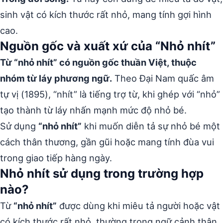
sinh vật có kích thước rất nhỏ, mang tính gợi hình
cao.
Nguồn gốc và xuất xứ của “Nhỏ nhít”
Từ “nhỏ nhít” có nguồn gốc thuần Việt, thuộc
nhóm từ láy phương ngữ.
Theo Đại Nam quấc âm
tự vị (1895), “nhít” là tiếng trợ từ, khi ghép với “nhỏ”
tạo thành từ láy nhấn mạnh mức độ nhỏ bé.
Sử dụng
“nhỏ nhít”
khi muốn diễn tả sự nhỏ bé một
cách thân thương, gần gũi hoặc mang tính đùa vui
trong giao tiếp hàng ngày.
Nhỏ nhít sử dụng trong trường hợp
nào?
Từ
“nhỏ nhít”
được dùng khi miêu tả người hoặc vật
có kích thước rất nhỏ, thường trong ngữ cảnh thân