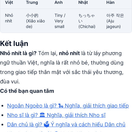
Việt
Trung
Anh
Nhật
Hàn
Nhỏ
小小的
Tiny /
ちっちゃ
아주 작은
nhít
(Xiǎo xiǎo
Very
い
(Aju
de)
small
(Chichai)
jageun)
Kết luận
Nhỏ nhít là gì?
Tóm lại,
nhỏ nhít
là từ láy phương
ngữ thuần Việt, nghĩa là rất nhỏ bé, thường dùng
trong giao tiếp thân mật với sắc thái yêu thương,
đùa vui.
Có thể bạn quan tâm
Ngoằn Ngoèo là gì? 🐍 Nghĩa, giải thích giao tiếp
Nho sĩ là gì? 🏛️ Nghĩa, giải thích Nho sĩ
Dân chủ là gì? 🗳️ Ý nghĩa và cách hiểu Dân chủ