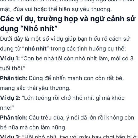
mật, đùa vui hoặc thể hiện sự yêu thương.
Các ví dụ, trường hợp và ngữ cảnh sử
dụng “Nhỏ nhít”
Dưới đây là một số ví dụ giúp bạn hiểu rõ cách sử
dụng từ
“nhỏ nhít”
trong các tình huống cụ thể:
Ví dụ 1:
“Con bé nhà tôi còn nhỏ nhít lắm, mới có 3
tuổi thôi.”
Phân tích:
Dùng để nhấn mạnh con còn rất bé,
mang sắc thái yêu thương.
Ví dụ 2:
“Lớn tướng rồi chớ nhỏ nhít gì mà khóc
nhè!”
Phân tích:
Câu trêu đùa, ý nói đã lớn rồi không còn
bé nữa mà còn làm nũng.
Ví dụ 3:
“Hồi nhỏ nhít, tao với mày hay chơi bắn bi ở