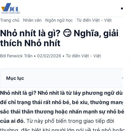
Me
Trang chủ
Nhân văn
Ngôn ngữ học
Từ điển Việt - Việt
Nhỏ nhít là gì? 😏 Nghĩa, giải
thích Nhỏ nhít
Bởi
Fenwick Trần
•
02/02/2026
•
Từ điển Việt - Việt
Mục lục
Nhỏ nhít là gì?
Nhỏ nhít là từ láy phương ngữ dùng
để chỉ trạng thái rất nhỏ bé, bé xíu, thường mang
sắc thái thân thương hoặc nhấn mạnh sự nhỏ bé
của ai đó.
Từ này phổ biến trong giao tiếp đời
thường, đặc biệt khi người lớn nói về trẻ nhỏ hoặc