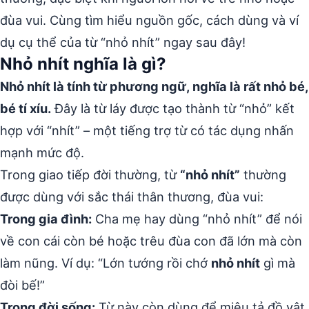
đùa vui. Cùng tìm hiểu nguồn gốc, cách dùng và ví
dụ cụ thể của từ “nhỏ nhít” ngay sau đây!
Nhỏ nhít nghĩa là gì?
Nhỏ nhít là tính từ phương ngữ, nghĩa là rất nhỏ bé,
bé tí xíu.
Đây là từ láy được tạo thành từ “nhỏ” kết
hợp với “nhít” – một tiếng trợ từ có tác dụng nhấn
mạnh mức độ.
Trong giao tiếp đời thường, từ
“nhỏ nhít”
thường
được dùng với sắc thái thân thương, đùa vui:
Trong gia đình:
Cha mẹ hay dùng “nhỏ nhít” để nói
về con cái còn bé hoặc trêu đùa con đã lớn mà còn
làm nũng. Ví dụ: “Lớn tướng rồi chớ
nhỏ nhít
gì mà
đòi bế!”
Trong đời sống:
Từ này còn dùng để miêu tả đồ vật,