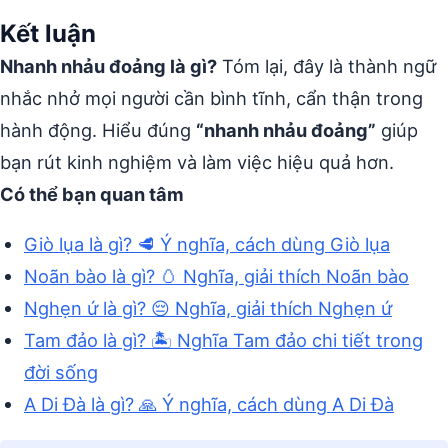
Kết luận
Nhanh nhảu đoảng là gì?
Tóm lại, đây là thành ngữ
nhắc nhở mọi người cần bình tĩnh, cẩn thận trong
hành động. Hiểu đúng
“nhanh nhảu đoảng”
giúp
bạn rút kinh nghiệm và làm việc hiệu quả hơn.
Có thể bạn quan tâm
Giò lụa là gì? 🥩 Ý nghĩa, cách dùng Giò lụa
Noãn bào là gì? 🥚 Nghĩa, giải thích Noãn bào
Nghẹn ứ là gì? 😔 Nghĩa, giải thích Nghẹn ứ
Tam đảo là gì? 🏝️ Nghĩa Tam đảo chi tiết trong
đời sống
A Di Đà là gì? 🙏 Ý nghĩa, cách dùng A Di Đà