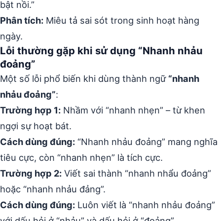
bật nồi.”
Phân tích:
Miêu tả sai sót trong sinh hoạt hàng
ngày.
Lỗi thường gặp khi sử dụng “Nhanh nhảu
đoảng”
Một số lỗi phổ biến khi dùng thành ngữ
“nhanh
nhảu đoảng”
:
Trường hợp 1:
Nhầm với “nhanh nhẹn” – từ khen
ngợi sự hoạt bát.
Cách dùng đúng:
“Nhanh nhảu đoảng” mang nghĩa
tiêu cực, còn “nhanh nhẹn” là tích cực.
Trường hợp 2:
Viết sai thành “nhanh nhẩu đoảng”
hoặc “nhanh nhảu đảng”.
Cách dùng đúng:
Luôn viết là “nhanh nhảu đoảng”
với dấu hỏi ở “nhảu” và dấu hỏi ở “đoảng”.