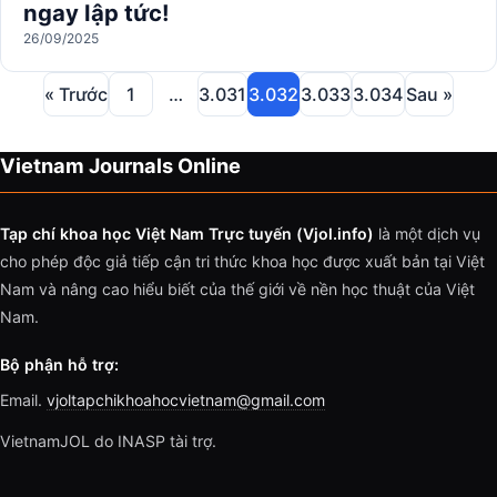
ngay lập tức!
26/09/2025
« Trước
1
…
3.031
3.032
3.033
3.034
Sau »
Vietnam Journals Online
Tạp chí khoa học Việt Nam Trực tuyến (Vjol.info)
là một dịch vụ
cho phép độc giả tiếp cận tri thức khoa học được xuất bản tại Việt
Nam và nâng cao hiểu biết của thế giới về nền học thuật của Việt
Nam.
Bộ phận hỗ trợ:
Email.
vjoltapchikhoahocvietnam@gmail.com
VietnamJOL do INASP tài trợ.