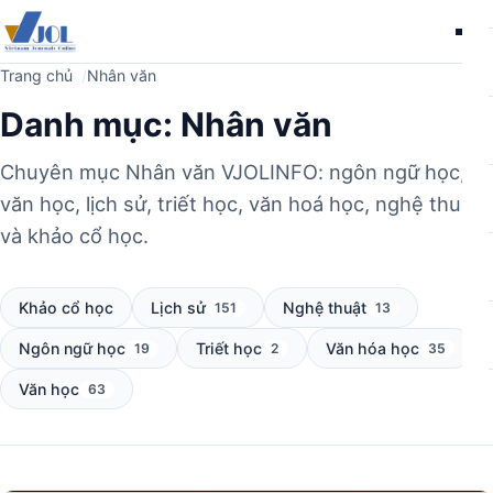
Me
Trang chủ
Nhân văn
Danh mục:
Nhân văn
Chuyên mục Nhân văn VJOLINFO: ngôn ngữ học,
văn học, lịch sử, triết học, văn hoá học, nghệ thuật
và khảo cổ học.
Khảo cổ học
Lịch sử
Nghệ thuật
151
13
Ngôn ngữ học
Triết học
Văn hóa học
19
2
35
Văn học
63