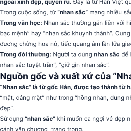
ngoài xinh đẹp, quyến rũ.
Đây là từ Hán Việt q
Trong cuộc sống, từ
“nhan sắc”
mang nhiều sắc
Trong văn học:
Nhan sắc thường gắn liền với h
bạc mệnh” hay “nhan sắc khuynh thành”. Cung
đương chừng hoa nở, tiếc quang âm lần lữa gie
Trong đời thường:
Người ta dùng
nhan sắc
để k
nhan sắc tuyệt trần”, “giữ gìn nhan sắc”.
Nguồn gốc và xuất xứ của “Nh
“Nhan sắc” là từ gốc Hán, được tạo thành từ 
“mặt, dáng mặt” như trong “hồng nhan, dung nh
đẹp”.
Sử dụng
“nhan sắc”
khi muốn ca ngợi vẻ đẹp n
cảnh văn chương, trang trọng.