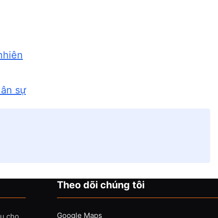
nhiên
uân sự
Theo dõi chúng tôi
Google Maps
vụ cho