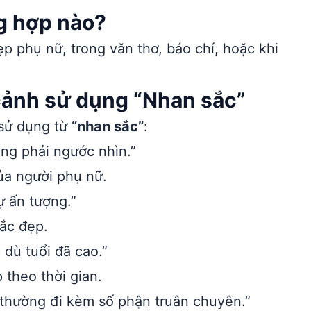
g hợp nào?
 phụ nữ, trong văn thơ, báo chí, hoặc khi
cảnh sử dụng “Nhan sắc”
 sử dụng từ
“nhan sắc”
:
ũng phải ngước nhìn.”
ủa người phụ nữ.
 ấn tượng.”
sắc đẹp.
 dù tuổi đã cao.”
 theo thời gian.
hường đi kèm số phận truân chuyên.”