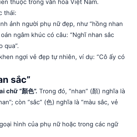
uen thuộc trong văn hóa Việt Nam.
 thái:
ình ảnh người phụ nữ đẹp, như “hồng nhan
 oán ngâm khúc có câu: “Nghĩ nhan sắc
o qua”.
hen ngợi vẻ đẹp tự nhiên, ví dụ: “Cô ấy có
an sắc”
hai chữ “顏色”.
Trong đó, “nhan” (顏) nghĩa là
an”; còn “sắc” (色) nghĩa là “màu sắc, vẻ
goại hình của phụ nữ hoặc trong các ngữ