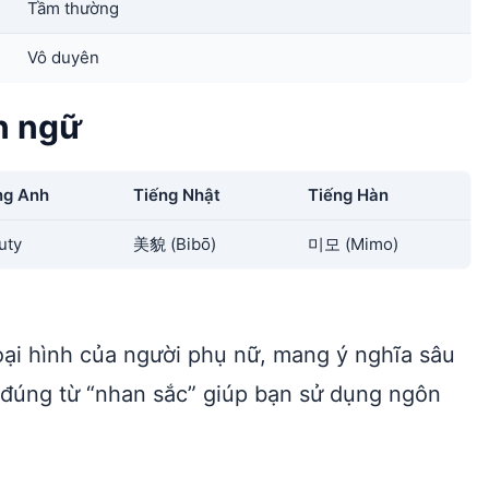
Tầm thường
Vô duyên
n ngữ
ng Anh
Tiếng Nhật
Tiếng Hàn
uty
美貌 (Bibō)
미모 (Mimo)
oại hình của người phụ nữ, mang ý nghĩa sâu
 đúng từ “nhan sắc” giúp bạn sử dụng ngôn