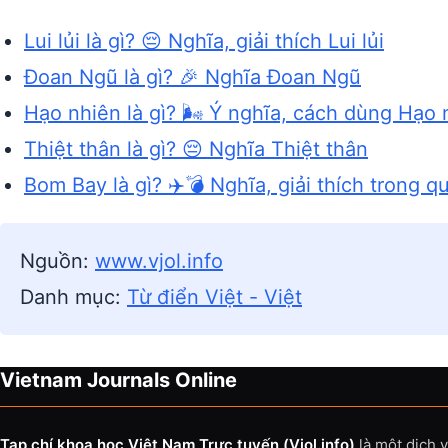
Lui lủi là gì? 😔 Nghĩa, giải thích Lui lủi
Đoan Ngũ là gì? 🎉 Nghĩa Đoan Ngũ
Hạo nhiên là gì? 🌬️ Ý nghĩa, cách dùng Hạo 
Thiệt thân là gì? 😔 Nghĩa Thiệt thân
Bom Bay là gì? ✈️💣 Nghĩa, giải thích trong q
Nguồn:
www.vjol.info
Danh mục:
Từ điển Việt - Việt
Vietnam Journals Online
Tạp chí khoa học Việt Nam Trực tuyến (Vjol.info)
là một dịch 