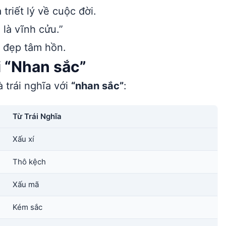
riết lý về cuộc đời.
 là vĩnh cửu.”
ẻ đẹp tâm hồn.
i “Nhan sắc”
 trái nghĩa với
“nhan sắc”
:
Từ Trái Nghĩa
Xấu xí
Thô kệch
Xấu mã
Kém sắc