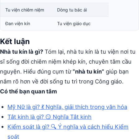
Tu viện chiêm niệm
Dòng tu bác ái
Đan viện kín
Tu viện giáo dục
Kết luận
Nhà tu kín là gì?
Tóm lại, nhà tu kín là tu viện nơi tu
sĩ sống đời chiêm niệm khép kín, chuyên tâm cầu
nguyện. Hiểu đúng cụm từ
“nhà tu kín”
giúp bạn
nắm rõ hơn về đời sống tu trì trong Công giáo.
Có thể bạn quan tâm
Mỹ Nữ là gì? 💃 Nghĩa, giải thích trong văn hóa
Tắt kinh là gì? 😏 Nghĩa Tắt kinh
Kiểm soát là gì? 🔍 Ý nghĩa và cách hiểu Kiểm
soát