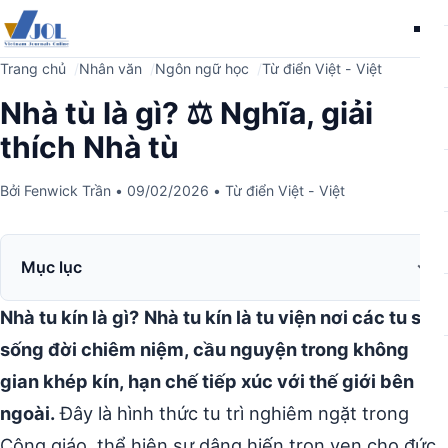
Me
Trang chủ
Nhân văn
Ngôn ngữ học
Từ điển Việt - Việt
Nhà tù là gì? ⚖️ Nghĩa, giải
thích Nhà tù
Bởi
Fenwick Trần
•
09/02/2026
•
Từ điển Việt - Việt
Mục lục
Nhà tu kín là gì?
Nhà tu kín là tu viện nơi các tu sĩ
sống đời chiêm niệm, cầu nguyện trong không
gian khép kín, hạn chế tiếp xúc với thế giới bên
ngoài.
Đây là hình thức tu trì nghiêm ngặt trong
Công giáo, thể hiện sự dâng hiến trọn vẹn cho đức