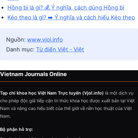
Hồng bì là gì? 💰 Ý nghĩa, cách dùng Hồng bì
Kéo theo là gì? ➡️ Ý nghĩa và cách hiểu Kéo theo
Nguồn:
www.vjol.info
Danh mục:
Từ điển Việt - Việt
Vietnam Journals Online
Tạp chí khoa học Việt Nam Trực tuyến (Vjol.info)
là một dịch vụ
cho phép độc giả tiếp cận tri thức khoa học được xuất bản tại Việt
Nam và nâng cao hiểu biết của thế giới về nền học thuật của Việt
Nam.
Bộ phận hỗ trợ: