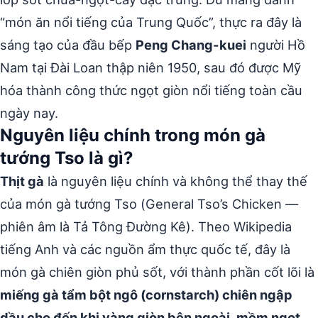
“món ăn nổi tiếng của Trung Quốc”, thực ra đây là
sáng tạo của đầu bếp
Peng Chang-kuei
người Hồ
Nam tại Đài Loan thập niên 1950, sau đó được Mỹ
hóa thành công thức ngọt giòn nổi tiếng toàn cầu
ngày nay.
Nguyên liệu chính trong món gà
tướng Tso là gì?
Thịt gà
là nguyên liệu chính và không thể thay thế
của món gà tướng Tso (General Tso’s Chicken —
phiên âm là Tả Tông Đường Kê). Theo Wikipedia
tiếng Anh và các nguồn ẩm thực quốc tế, đây là
món gà chiên giòn phủ sốt, với thành phần cốt lõi là
miếng gà tẩm bột ngô (cornstarch) chiên ngập
dầu cho đến khi vàng giòn bên ngoài, mềm ngọt