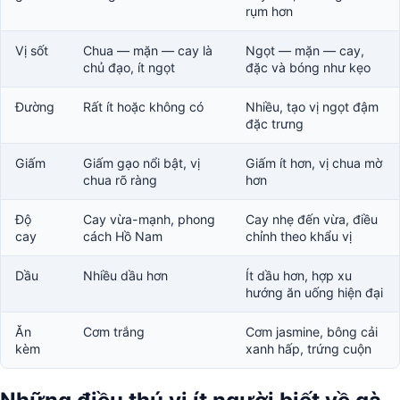
rụm hơn
Vị sốt
Chua — mặn — cay là
Ngọt — mặn — cay,
chủ đạo, ít ngọt
đặc và bóng như kẹo
Đường
Rất ít hoặc không có
Nhiều, tạo vị ngọt đậm
đặc trưng
Giấm
Giấm gạo nổi bật, vị
Giấm ít hơn, vị chua mờ
chua rõ ràng
hơn
Độ
Cay vừa-mạnh, phong
Cay nhẹ đến vừa, điều
cay
cách Hồ Nam
chỉnh theo khẩu vị
Dầu
Nhiều dầu hơn
Ít dầu hơn, hợp xu
hướng ăn uống hiện đại
Ăn
Cơm trắng
Cơm jasmine, bông cải
kèm
xanh hấp, trứng cuộn