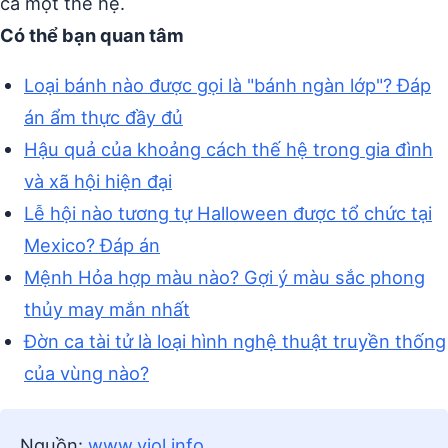
cả một thế hệ.
Có thể bạn quan tâm
Loại bánh nào được gọi là "bánh ngàn lớp"? Đáp
án ẩm thực đầy đủ
Hậu quả của khoảng cách thế hệ trong gia đình
và xã hội hiện đại
Lễ hội nào tương tự Halloween được tổ chức tại
Mexico? Đáp án
Mệnh Hỏa hợp màu nào? Gợi ý màu sắc phong
thủy may mắn nhất
Đờn ca tài tử là loại hình nghệ thuật truyền thống
của vùng nào?
Nguồn:
www.vjol.info