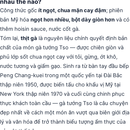
nhau thế nào?
Công thức gốc
ít ngọt, chua mặn cay đậm
; phiên
bản Mỹ hóa
ngọt hơn nhiều, bột dày giòn hơn
và có
thêm hoisin sauce, nước cốt gà.
Tóm lại,
thịt gà
là nguyên liệu chính quyết định bản
chất của món gà tướng Tso — được chiên giòn và
phủ lớp sốt chua ngọt cay với tỏi, gừng, ớt khô,
nước tương và giấm gạo. Sinh ra từ bàn tay đầu bếp
Peng Chang-kuei trong một quốc yến tại Đài Bắc
thập niên 1950, được biến tấu cho khẩu vị Mỹ tại
New York thập niên 1970 và cuối cùng chinh phục
thực khách toàn cầu — gà tướng Tso là câu chuyện
đẹp nhất về cách một món ăn vượt qua biên giới địa
lý và văn hóa để trở thành biểu tượng ẩm thực của