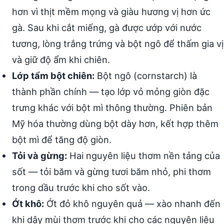
hơn vì thịt mềm mọng và giàu hương vị hơn ức
gà. Sau khi cắt miếng, gà được ướp với nước
tương, lòng trắng trứng và bột ngô để thấm gia vị
và giữ độ ẩm khi chiên.
Lớp tẩm bột chiên:
Bột ngô (cornstarch) là
thành phần chính — tạo lớp vỏ mỏng giòn đặc
trưng khác với bột mì thông thường. Phiên bản
Mỹ hóa thường dùng bột dày hơn, kết hợp thêm
bột mì để tăng độ giòn.
Tỏi và gừng:
Hai nguyên liệu thơm nền tảng của
sốt — tỏi băm và gừng tươi băm nhỏ, phi thơm
trong dầu trước khi cho sốt vào.
Ớt khô:
Ớt đỏ khô nguyên quả — xào nhanh đến
khi dậy mùi thơm trước khi cho các nguyên liệu