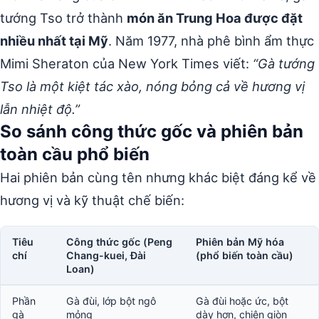
tướng Tso trở thành
món ăn Trung Hoa được đặt
nhiều nhất tại Mỹ
. Năm 1977, nhà phê bình ẩm thực
Mimi Sheraton của New York Times viết:
“Gà tướng
Tso là một kiệt tác xào, nóng bỏng cả về hương vị
lẫn nhiệt độ.”
So sánh công thức gốc và phiên bản
toàn cầu phổ biến
Hai phiên bản cùng tên nhưng khác biệt đáng kể về
hương vị và kỹ thuật chế biến:
Tiêu
Công thức gốc (Peng
Phiên bản Mỹ hóa
chí
Chang-kuei, Đài
(phổ biến toàn cầu)
Loan)
Phần
Gà đùi, lớp bột ngô
Gà đùi hoặc ức, bột
gà
mỏng
dày hơn, chiên giòn