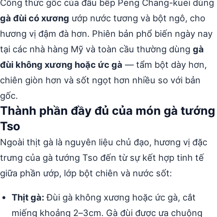
Công thức gốc của đầu bếp Peng Chang-kuei dùng
gà đùi có xương
ướp nước tương và bột ngô, cho
hương vị đậm đà hơn. Phiên bản phổ biến ngày nay
tại các nhà hàng Mỹ và toàn cầu thường dùng
gà
đùi không xương hoặc ức gà
— tẩm bột dày hơn,
chiên giòn hơn và sốt ngọt hơn nhiều so với bản
gốc.
Thành phần đầy đủ của món gà tướng
Tso
Ngoài thịt gà là nguyên liệu chủ đạo, hương vị đặc
trưng của gà tướng Tso đến từ sự kết hợp tinh tế
giữa phần ướp, lớp bột chiên và nước sốt:
Thịt gà:
Đùi gà không xương hoặc ức gà, cắt
miếng khoảng 2–3cm. Gà đùi được ưa chuộng