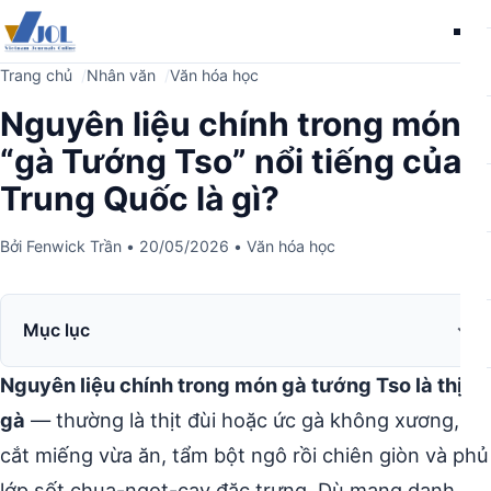
Me
Trang chủ
Nhân văn
Văn hóa học
Nguyên liệu chính trong món
“gà Tướng Tso” nổi tiếng của
Trung Quốc là gì?
Bởi
Fenwick Trần
•
20/05/2026
•
Văn hóa học
Mục lục
Nguyên liệu chính trong món gà tướng Tso là thịt
gà
— thường là thịt đùi hoặc ức gà không xương,
cắt miếng vừa ăn, tẩm bột ngô rồi chiên giòn và phủ
lớp sốt chua-ngọt-cay đặc trưng. Dù mang danh