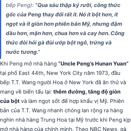
bếp Peng):
“Qua sáu thập kỷ rưỡi, công thức
gốc của Peng thay đổi rất ít. Nó ít bột hơn, ít
ngọt và ít giòn hơn phiên bản Mỹ, nhưng đậm
dầu hơn, mặn hơn, chua hơn và cay hơn. Công
thức đòi hỏi gà đùi ướp bột ngô, trứng và
nước tương.”
Khi Peng mở nhà hàng
“Uncle Peng’s Hunan Yuan”
tại phố East 44th, New York City năm 1973, đầu
bếp T.T. Wang người Hoa ở New York đã ăn thử và
mang về biến tấu lại:
thêm đường, tăng độ giòn
của bột
và làm ngọt sốt để hợp khẩu vị Mỹ. Phiên
bản của T.T. Wang nhanh chóng lan rộng ra hàng
nghìn nhà hàng Trung Hoa tại Mỹ trước khi Peng kịp
mở nhà hàng của chính mình. Theo NBC News, gà