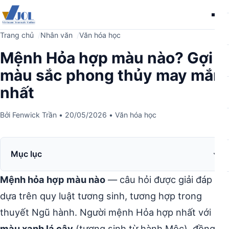
Me
Trang chủ
Nhân văn
Văn hóa học
Mệnh Hỏa hợp màu nào? Gợi ý
màu sắc phong thủy may mắn
nhất
Bởi
Fenwick Trần
•
20/05/2026
•
Văn hóa học
Mục lục
Mệnh hỏa hợp màu nào
— câu hỏi được giải đáp
dựa trên quy luật tương sinh, tương hợp trong
thuyết Ngũ hành. Người mệnh Hỏa hợp nhất với
màu xanh lá cây
(tương sinh từ hành Mộc), đồng