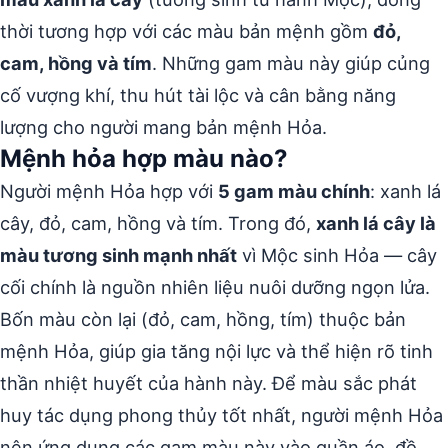
thời tương hợp với các màu bản mệnh gồm
đỏ,
cam, hồng và tím
. Những gam màu này giúp củng
cố vượng khí, thu hút tài lộc và cân bằng năng
lượng cho người mang bản mệnh Hỏa.
Mệnh hỏa hợp màu nào?
Người mệnh Hỏa hợp với
5 gam màu chính
: xanh lá
cây, đỏ, cam, hồng và tím. Trong đó,
xanh lá cây là
màu tương sinh mạnh nhất
vì Mộc sinh Hỏa — cây
cối chính là nguồn nhiên liệu nuôi dưỡng ngọn lửa.
Bốn màu còn lại (đỏ, cam, hồng, tím) thuộc bản
mệnh Hỏa, giúp gia tăng nội lực và thể hiện rõ tinh
thần nhiệt huyết của hành này. Để màu sắc phát
huy tác dụng phong thủy tốt nhất, người mệnh Hỏa
nên ứng dụng các gam màu này vào quần áo, đồ