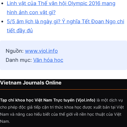
Linh vật của Thế vận hội Olympic 2016 mang
hình ảnh con vật gì?
5/5 âm lịch là ngày gì? Ý nghĩa Tết Đoan Ngọ chi
tiết đầy đủ
Nguồn:
www.vjol.info
Danh mục:
Văn hóa học
Vietnam Journals Online
Tạp chí khoa học Việt Nam Trực tuyến (Vjol.info)
là một dịch vụ
cho phép độc giả tiếp cận tri thức khoa học được xuất bản tại Việt
Nam và nâng cao hiểu biết của thế giới về nền học thuật của Việt
Nam.