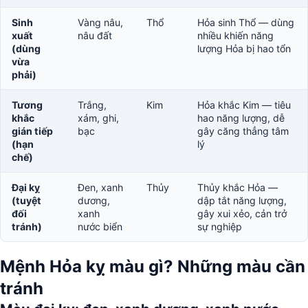
Sinh
Vàng nâu,
Thổ
Hỏa sinh Thổ — dùng
xuất
nâu đất
nhiều khiến năng
(dùng
lượng Hỏa bị hao tổn
vừa
phải)
Tương
Trắng,
Kim
Hỏa khắc Kim — tiêu
khắc
xám, ghi,
hao năng lượng, dễ
gián tiếp
bạc
gây căng thẳng tâm
(hạn
lý
chế)
Đại kỵ
Đen, xanh
Thủy
Thủy khắc Hỏa —
(tuyệt
dương,
dập tắt năng lượng,
đối
xanh
gây xui xẻo, cản trở
tránh)
nước biển
sự nghiệp
Mệnh Hỏa kỵ màu gì? Những màu cần
tránh