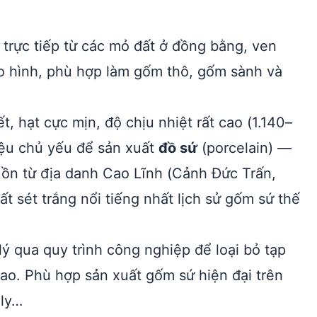
 trực tiếp từ các mỏ đất ở đồng bằng, ven
o hình, phù hợp làm gốm thô, gốm sành và
ết, hạt cực mịn, độ chịu nhiệt rất cao (1.140–
liệu chủ yếu để sản xuất
đồ sứ
(porcelain) —
uồn từ địa danh Cao Lĩnh (Cảnh Đức Trấn,
 sét trắng nổi tiếng nhất lịch sử gốm sứ thế
ý qua quy trình công nghiệp để loại bỏ tạp
cao. Phù hợp sản xuất gốm sứ hiện đại trên
 ly…