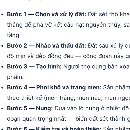
Bước 1 — Chọn và xử lý đất:
Đất sét thô kha
tháng để phá vỡ kết cấu hạt nguyên thủy, sa
tầng.
Bước 2 — Nhào và thấu đất:
Đất sau xử lý đư
độ mịn và dẻo đồng đều — công đoạn này gọi
Bước 3 — Tạo hình:
Người thợ dùng bàn xoay
phẩm.
Bước 4 — Phơi khô và tráng men:
Sản phẩm 
theo thiết kế (men trắng, men nâu, men ngọ
Bước 5 — Nung:
Đưa vào lò nung ở nhiệt độ 
đoạn quan trọng nhất — biến đất sét thành 
Bước 6 — Kiểm tra và hoàn thiện:
Sản phẩm r