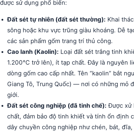
được sử dụng phổ biến:
Đất sét tự nhiên (đất sét thường):
Khai thác
sông hoặc khu vực trũng giàu khoáng. Dễ tạ
các sản phẩm gốm trang trí thủ công.
Cao lanh (Kaolin):
Loại đất sét trắng tinh khi
1.200°C trở lên), ít tạp chất. Đây là nguyên 
dòng gốm cao cấp nhất. Tên “kaolin” bắt ng
Giang Tô, Trung Quốc) — nơi có những mỏ đất
giới.
Đất sét công nghiệp (đã tinh chế):
Được xử l
chất, đảm bảo độ tinh khiết và tính ổn định 
dây chuyền công nghiệp như chén, bát, đĩa,