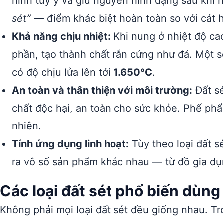
hình tùy ý và giữ nguyên hình dạng sau khi n
sét”
— điểm khác biệt hoàn toàn so với cát 
Khả năng chịu nhiệt:
Khi nung ở nhiệt độ cao
phần, tạo thành chất rắn cứng như đá. Một số
có độ chịu lửa lên tới
1.650°C
.
An toàn và thân thiện với môi trường:
Đất sé
chất độc hại, an toàn cho sức khỏe. Phế phẩ
nhiên.
Tính ứng dụng linh hoạt:
Tùy theo loại đất s
ra vô số sản phẩm khác nhau — từ đồ gia dụn
Các loại đất sét phổ biến dùn
Không phải mọi loại đất sét đều giống nhau. T