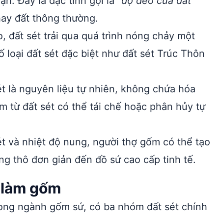
ặn. Đây là đặc tính gọi là
“độ dẻo của đất
hay đất thông thường.
, đất sét trải qua quá trình nóng chảy một
 loại đất sét đặc biệt như đất sét Trúc Thôn
t là nguyên liệu tự nhiên, không chứa hóa
m từ đất sét có thể tái chế hoặc phân hủy tự
ét và nhiệt độ nung, người thợ gốm có thể tạo
g thô đơn giản đến đồ sứ cao cấp tinh tế.
g làm gốm
rong ngành gốm sứ, có ba nhóm đất sét chính