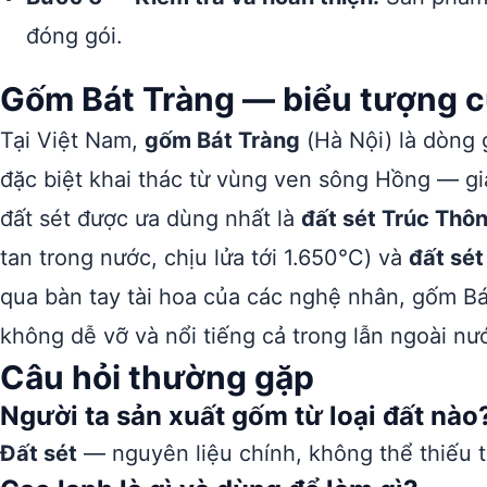
đóng gói.
Gốm Bát Tràng — biểu tượng c
Tại Việt Nam,
gốm Bát Tràng
(Hà Nội) là dòng g
đặc biệt khai thác từ vùng ven sông Hồng — giàu
đất sét được ưa dùng nhất là
đất sét Trúc Thô
tan trong nước, chịu lửa tới 1.650°C) và
đất sét
qua bàn tay tài hoa của các nghệ nhân, gốm B
không dễ vỡ và nổi tiếng cả trong lẫn ngoài nư
Câu hỏi thường gặp
Người ta sản xuất gốm từ loại đất nào
Đất sét
— nguyên liệu chính, không thể thiếu 