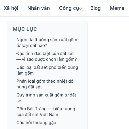
Xã hội
Nhân văn
Công cụ
Blog
Meme
MỤC LỤC
Người ta thường sản xuất gốm
từ loại đất nào?
Đặc tính đặc biệt của đất sét
— vì sao được chọn làm gốm?
Các loại đất sét phổ biến dùng
làm gốm
Phân loại gốm theo nhiệt độ
nung đất sét
Quy trình sản xuất gốm từ đất
sét
Gốm Bát Tràng — biểu tượng
của đất sét Việt Nam
Câu hỏi thường gặp