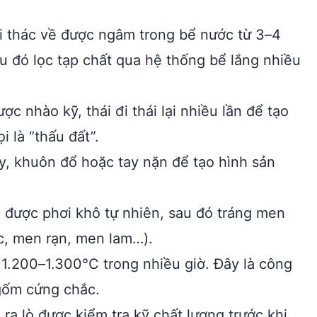
i thác về được ngâm trong bể nước từ 3–4
u đó lọc tạp chất qua hệ thống bể lắng nhiều
ợc nhào kỹ, thái đi thái lại nhiều lần để tạo
 là “thấu đất”.
, khuôn đổ hoặc tay nặn để tạo hình sản
được phơi khô tự nhiên, sau đó tráng men
c, men rạn, men lam…).
1.200–1.300°C trong nhiều giờ. Đây là công
gốm cứng chắc.
a lò được kiểm tra kỹ chất lượng trước khi