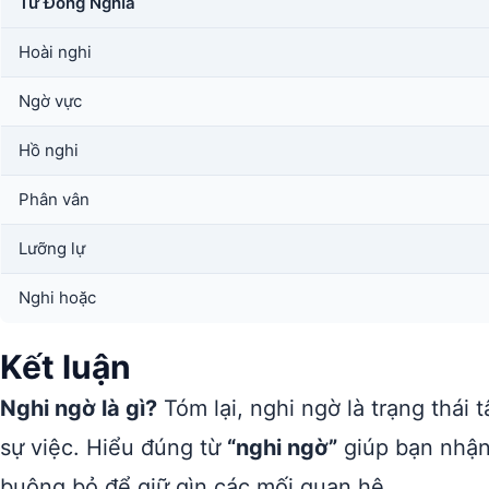
Từ Đồng Nghĩa
Hoài nghi
Ngờ vực
Hồ nghi
Phân vân
Lưỡng lự
Nghi hoặc
Kết luận
Nghi ngờ là gì?
Tóm lại, nghi ngờ là trạng thái 
sự việc. Hiểu đúng từ
“nghi ngờ”
giúp bạn nhận 
buông bỏ để giữ gìn các mối quan hệ.