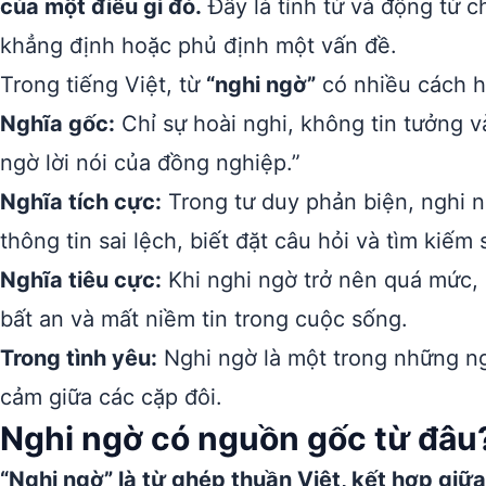
của một điều gì đó.
Đây là tính từ và động từ ch
khẳng định hoặc phủ định một vấn đề.
Trong tiếng Việt, từ
“nghi ngờ”
có nhiều cách h
Nghĩa gốc:
Chỉ sự hoài nghi, không tin tưởng và
ngờ lời nói của đồng nghiệp.”
Nghĩa tích cực:
Trong tư duy phản biện, nghi n
thông tin sai lệch, biết đặt câu hỏi và tìm kiếm 
Nghĩa tiêu cực:
Khi nghi ngờ trở nên quá mức, 
bất an và mất niềm tin trong cuộc sống.
Trong tình yêu:
Nghi ngờ là một trong những ng
cảm giữa các cặp đôi.
Nghi ngờ có nguồn gốc từ đâu
“Nghi ngờ” là từ ghép thuần Việt, kết hợp giữa