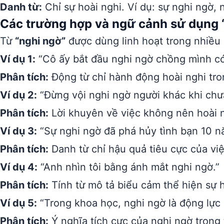
Danh từ:
Chỉ sự hoài nghi. Ví dụ: sự nghi ngờ, 
Các trường hợp và ngữ cảnh sử dụng 
Từ
“nghi ngờ”
được dùng linh hoạt trong nhiều
Ví dụ 1:
“Cô ấy bắt đầu nghi ngờ chồng mình có
Phân tích:
Động từ chỉ hành động hoài nghi tro
Ví dụ 2:
“Đừng vội nghi ngờ người khác khi chư
Phân tích:
Lời khuyên về việc không nên hoài n
Ví dụ 3:
“Sự nghi ngờ đã phá hủy tình bạn 10 n
Phân tích:
Danh từ chỉ hậu quả tiêu cực của việ
Ví dụ 4:
“Anh nhìn tôi bằng ánh mắt nghi ngờ.”
Phân tích:
Tính từ mô tả biểu cảm thể hiện sự h
Ví dụ 5:
“Trong khoa học, nghi ngờ là động lực đ
Phân tích:
Ý nghĩa tích cực của nghi ngờ trong 