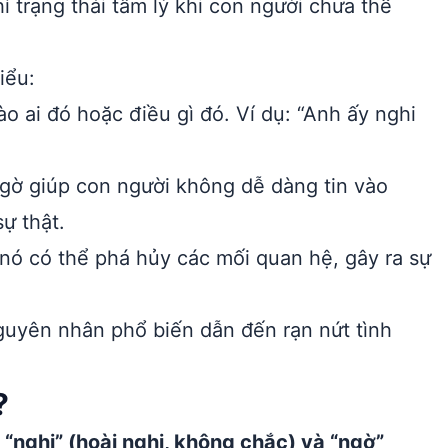
ỉ trạng thái tâm lý khi con người chưa thể
iểu:
o ai đó hoặc điều gì đó. Ví dụ: “Anh ấy nghi
gờ giúp con người không dễ dàng tin vào
sự thật.
nó có thể phá hủy các mối quan hệ, gây ra sự
uyên nhân phổ biến dẫn đến rạn nứt tình
?
 “nghi” (hoài nghi, không chắc) và “ngờ”