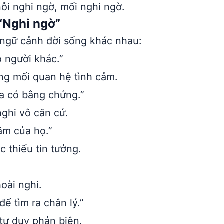
nỗi nghi ngờ, mối nghi ngờ.
“Nghi ngờ”
 ngữ cảnh đời sống khác nhau:
 người khác.”
ng mối quan hệ tình cảm.
a có bằng chứng.”
ghi vô căn cứ.
ăm của họ.”
c thiếu tin tưởng.
oài nghi.
ể tìm ra chân lý.”
tư duy phản biện.