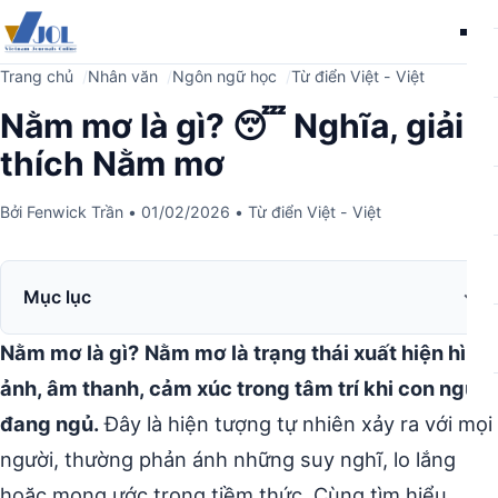
Me
Trang chủ
Nhân văn
Ngôn ngữ học
Từ điển Việt - Việt
Nằm mơ là gì? 😴 Nghĩa, giải
thích Nằm mơ
Bởi
Fenwick Trần
•
01/02/2026
•
Từ điển Việt - Việt
Mục lục
Nằm mơ là gì?
Nằm mơ là trạng thái xuất hiện hình
ảnh, âm thanh, cảm xúc trong tâm trí khi con người
đang ngủ.
Đây là hiện tượng tự nhiên xảy ra với mọi
người, thường phản ánh những suy nghĩ, lo lắng
hoặc mong ước trong tiềm thức. Cùng tìm hiểu