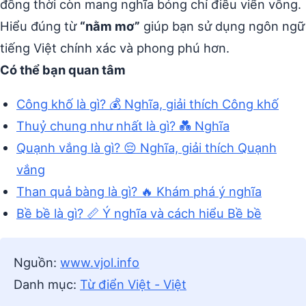
đồng thời còn mang nghĩa bóng chỉ điều viển vông.
Hiểu đúng từ
“nằm mơ”
giúp bạn sử dụng ngôn ngữ
tiếng Việt chính xác và phong phú hơn.
Có thể bạn quan tâm
Công khố là gì? 💰 Nghĩa, giải thích Công khố
Thuỷ chung như nhất là gì? 💑 Nghĩa
Quạnh vắng là gì? 😔 Nghĩa, giải thích Quạnh
vắng
Than quả bàng là gì? 🔥 Khám phá ý nghĩa
Bề bề là gì? 📏 Ý nghĩa và cách hiểu Bề bề
Nguồn:
www.vjol.info
Danh mục:
Từ điển Việt - Việt