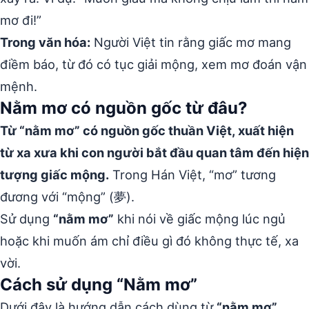
mơ đi!”
Trong văn hóa:
Người Việt tin rằng giấc mơ mang
điềm báo, từ đó có tục giải mộng, xem mơ đoán vận
mệnh.
Nằm mơ có nguồn gốc từ đâu?
Từ “nằm mơ” có nguồn gốc thuần Việt, xuất hiện
từ xa xưa khi con người bắt đầu quan tâm đến hiện
tượng giấc mộng.
Trong Hán Việt, “mơ” tương
đương với “mộng” (夢).
Sử dụng
“nằm mơ”
khi nói về giấc mộng lúc ngủ
hoặc khi muốn ám chỉ điều gì đó không thực tế, xa
vời.
Cách sử dụng “Nằm mơ”
Dưới đây là hướng dẫn cách dùng từ
“nằm mơ”