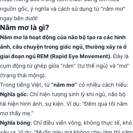
nguồn gốc, ý nghĩa và cách sử dụng từ “nằm mơ”
ngay bên dưới!
Nằm mơ là gì?
Nằm mơ là hoạt động của não bộ tạo ra các hình
ảnh, câu chuyện trong giấc ngủ, thường xảy ra ở
giai đoạn ngủ REM (Rapid Eye Movement).
Đây là
cụm động từ ghép giữa “nằm” (tư thế ngủ) và “mơ”
(trạng thái mộng).
Trong tiếng Việt, từ
“nằm mơ”
có nhiều cách hiểu:
Nghĩa gốc:
Chỉ hiện tượng sinh lý khi ngủ, não bộ
tái hiện hình ảnh, sự kiện. Ví dụ: “Đêm qua tôi nằm
mơ thấy mẹ.”
Nghĩa bóng:
Chỉ điều viển vông, không thực tế, khó
xảy ra. Ví dụ: “Muốn giàu mà không chịu làm thì nằm