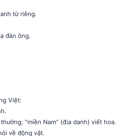
nh từ riêng.
ủa đàn ông.
ng Việt:
nh.
t thường; “miền Nam” (địa danh) viết hoa.
ói về động vật.