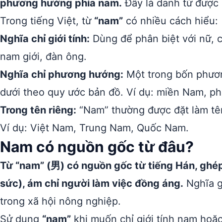
phương hướng phía nam.
Đây là danh từ được s
Trong tiếng Việt, từ
“nam”
có nhiều cách hiểu:
Nghĩa chỉ giới tính:
Dùng để phân biệt với nữ, c
nam giới, đàn ông.
Nghĩa chỉ phương hướng:
Một trong bốn phươn
dưới theo quy ước bản đồ. Ví dụ: miền Nam, 
Trong tên riêng:
“Nam” thường được đặt làm tên
Ví dụ: Việt Nam, Trung Nam, Quốc Nam.
Nam có nguồn gốc từ đâu?
Từ “nam” (男) có nguồn gốc từ tiếng Hán, ghép 
sức), ám chỉ người làm việc đồng áng.
Nghĩa g
trong xã hội nông nghiệp.
Sử dụng
“nam”
khi muốn chỉ giới tính nam hoặ