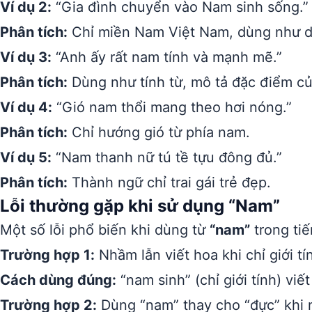
Ví dụ 2:
“Gia đình chuyển vào Nam sinh sống.”
Phân tích:
Chỉ miền Nam Việt Nam, dùng như da
Ví dụ 3:
“Anh ấy rất nam tính và mạnh mẽ.”
Phân tích:
Dùng như tính từ, mô tả đặc điểm c
Ví dụ 4:
“Gió nam thổi mang theo hơi nóng.”
Phân tích:
Chỉ hướng gió từ phía nam.
Ví dụ 5:
“Nam thanh nữ tú tề tựu đông đủ.”
Phân tích:
Thành ngữ chỉ trai gái trẻ đẹp.
Lỗi thường gặp khi sử dụng “Nam”
Một số lỗi phổ biến khi dùng từ
“nam”
trong tiế
Trường hợp 1:
Nhầm lẫn viết hoa khi chỉ giới tí
Cách dùng đúng:
“nam sinh” (chỉ giới tính) viế
Trường hợp 2:
Dùng “nam” thay cho “đực” khi n