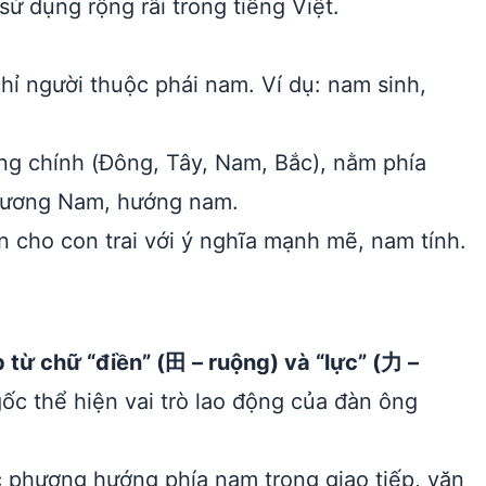
ử dụng rộng rãi trong tiếng Việt.
hỉ người thuộc phái nam. Ví dụ: nam sinh,
g chính (Đông, Tây, Nam, Bắc), nằm phía
phương Nam, hướng nam.
 cho con trai với ý nghĩa mạnh mẽ, nam tính.
từ chữ “điền” (田 – ruộng) và “lực” (力 –
ốc thể hiện vai trò lao động của đàn ông
c phương hướng phía nam trong giao tiếp, văn