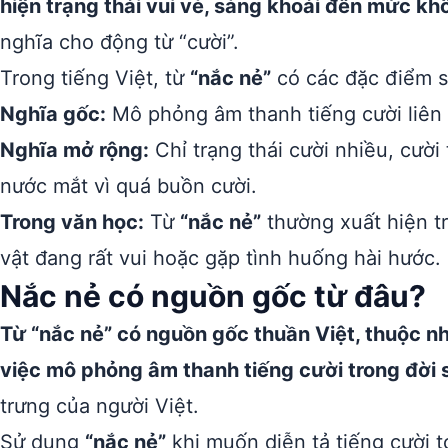
hiện trạng thái vui vẻ, sảng khoái đến mức k
nghĩa cho động từ “cười”.
Trong tiếng Việt, từ
“nắc nẻ”
có các đặc điểm s
Nghĩa gốc:
Mô phỏng âm thanh tiếng cười liên 
Nghĩa mở rộng:
Chỉ trạng thái cười nhiều, cười
nước mắt vì quá buồn cười.
Trong văn học:
Từ
“nắc nẻ”
thường xuất hiện t
vật đang rất vui hoặc gặp tình huống hài hước.
Nắc nẻ có nguồn gốc từ đâu?
Từ “nắc nẻ” có nguồn gốc thuần Việt, thuộc n
việc mô phỏng âm thanh tiếng cười trong đời 
trưng của người Việt.
Sử dụng
“nắc nẻ”
khi muốn diễn tả tiếng cười to