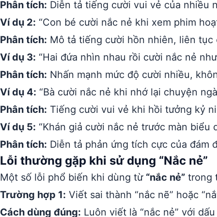
Phân tích:
Diễn tả tiếng cười vui vẻ của nhiều 
Ví dụ 2:
“Con bé cười nắc nẻ khi xem phim hoạt
Phân tích:
Mô tả tiếng cười hồn nhiên, liên tục 
Ví dụ 3:
“Hai đứa nhìn nhau rồi cười nắc nẻ như
Phân tích:
Nhấn mạnh mức độ cười nhiều, khôn
Ví dụ 4:
“Bà cười nắc nẻ khi nhớ lại chuyện ngà
Phân tích:
Tiếng cười vui vẻ khi hồi tưởng kỷ n
Ví dụ 5:
“Khán giả cười nắc nẻ trước màn biểu d
Phân tích:
Diễn tả phản ứng tích cực của đám đ
Lỗi thường gặp khi sử dụng “Nắc nẻ”
Một số lỗi phổ biến khi dùng từ
“nắc nẻ”
trong t
Trường hợp 1:
Viết sai thành “nắc nẽ” hoặc “nắ
Cách dùng đúng:
Luôn viết là “nắc nẻ” với dấu