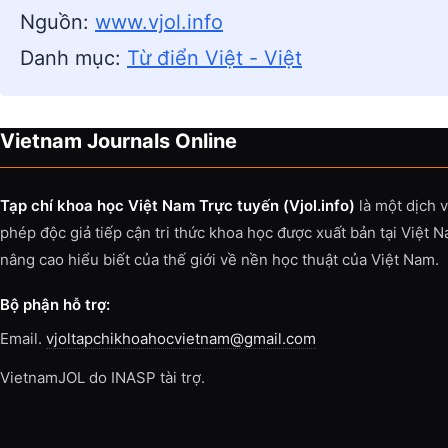
Nguồn:
www.vjol.info
Danh mục:
Từ điển Việt - Việt
Vietnam Journals Online
Tạp chí khoa học Việt Nam Trực tuyến (Vjol.info)
là một dịch 
phép độc giả tiếp cận tri thức khoa học được xuất bản tại Việt 
nâng cao hiểu biết của thế giới về nền học thuật của Việt Nam.
Bộ phận hỗ trợ:
Email.
vjoltapchikhoahocvietnam@gmail.com
VietnamJOL do INASP tài trợ.