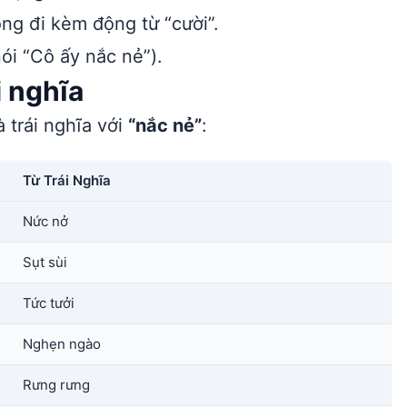
g đi kèm động từ “cười”.
ói “Cô ấy nắc nẻ”).
i nghĩa
 trái nghĩa với
“nắc nẻ”
:
Từ Trái Nghĩa
Nức nở
Sụt sùi
Tức tưởi
Nghẹn ngào
Rưng rưng