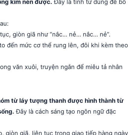
hông kìm nén được.
Đây là tính từ dùng để bổ
au:
tục, giòn giã như “nắc… nẻ… nắc… nẻ”.
 to đến mức cơ thể rung lên, đôi khi kèm theo
rong văn xuôi, truyện ngắn để miêu tả nhân
hóm từ láy tượng thanh được hình thành từ
sống.
Đây là cách sáng tạo ngôn ngữ đặc
, giòn giã, liên tục trong giao tiếp hàng ngày