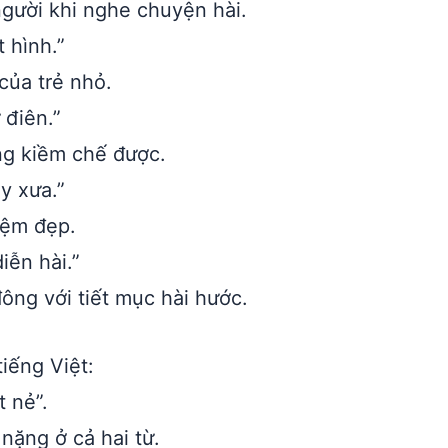
người khi nghe chuyện hài.
 hình.”
của trẻ nhỏ.
 điên.”
g kiềm chế được.
y xưa.”
iệm đẹp.
iễn hài.”
ông với tiết mục hài hước.
iếng Việt:
t nẻ”.
 nặng ở cả hai từ.