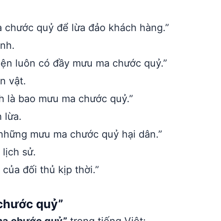
 chước quỷ để lừa đảo khách hàng.”
anh.
iện luôn có đầy mưu ma chước quỷ.”
n vật.
nh là bao mưu ma chước quỷ.”
 lừa.
 những mưu ma chước quỷ hại dân.”
lịch sử.
ủa đối thủ kịp thời.”
chước quỷ”