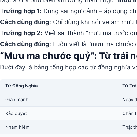
Một số lỗi phổ biến khi dùng thành ngữ
“mưu m
Trường hợp 1:
Dùng sai ngữ cảnh – áp dụng ch
Cách dùng đúng:
Chỉ dùng khi nói về âm mưu t
Trường hợp 2:
Viết sai thành “mưu ma trước q
Cách dùng đúng:
Luôn viết là “mưu ma chước q
“Mưu ma chước quỷ”: Từ trái n
Dưới đây là bảng tổng hợp các từ đồng nghĩa và
Từ Đồng Nghĩa
Từ Trá
Gian manh
Ngay t
Xảo quyệt
Chân 
Nham hiểm
Thật t