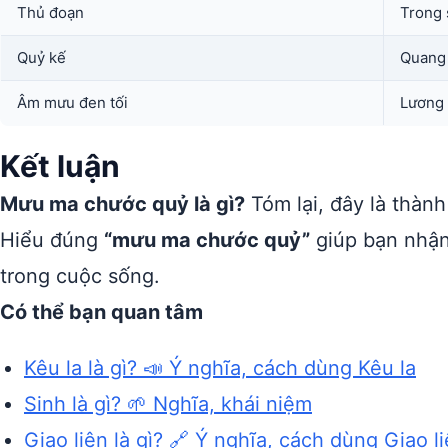
Thủ đoạn
Trong 
Quỷ kế
Quang 
Âm mưu đen tối
Lương 
Kết luận
Mưu ma chước quỷ là gì?
Tóm lại, đây là thàn
Hiểu đúng
“mưu ma chước quỷ”
giúp bạn nhận
trong cuộc sống.
Có thể bạn quan tâm
Kêu la là gì? 📣 Ý nghĩa, cách dùng Kêu la
Sinh là gì? 🌱 Nghĩa, khái niệm
Giao liên là gì? 🔗 Ý nghĩa, cách dùng Giao l