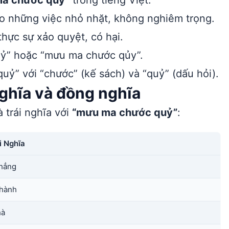
a chước quỷ”
trong tiếng Việt:
o những việc nhỏ nhặt, không nghiêm trọng.
hực sự xảo quyệt, có hại.
uỷ” hoặc “mưu ma chước qủy”.
uỷ” với “chước” (kế sách) và “quỷ” (dấu hỏi).
ghĩa và đồng nghĩa
 trái nghĩa với
“mưu ma chước quỷ”
:
i Nghĩa
hẳng
thành
hà