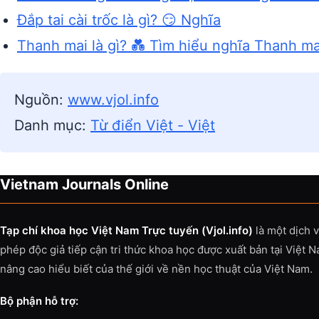
Đắp tai cài trốc là gì? 😏 Nghĩa
Thanh mai là gì? 💑 Tìm hiểu nghĩa Thanh ma
Nguồn:
www.vjol.info
Danh mục:
Từ điển Việt - Việt
Vietnam Journals Online
Tạp chí khoa học Việt Nam Trực tuyến (Vjol.info)
là một dịch 
phép độc giả tiếp cận tri thức khoa học được xuất bản tại Việt 
nâng cao hiểu biết của thế giới về nền học thuật của Việt Nam.
Bộ phận hỗ trợ: