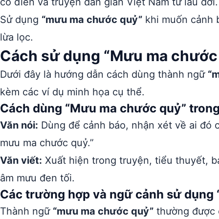
cổ điển và truyện dân gian Việt Nam từ lâu đời.
Sử dụng
“mưu ma chước quỷ”
khi muốn cảnh b
lừa lọc.
Cách sử dụng “Mưu ma chước
Dưới đây là hướng dẫn cách dùng thành ngữ
“m
kèm các ví dụ minh họa cụ thể.
Cách dùng “Mưu ma chước quỷ” trong 
Văn nói:
Dùng để cảnh báo, nhận xét về ai đó có
mưu ma chước quỷ.”
Văn viết:
Xuất hiện trong truyện, tiểu thuyết, 
âm mưu đen tối.
Các trường hợp và ngữ cảnh sử dụng
Thành ngữ
“mưu ma chước quỷ”
thường được d