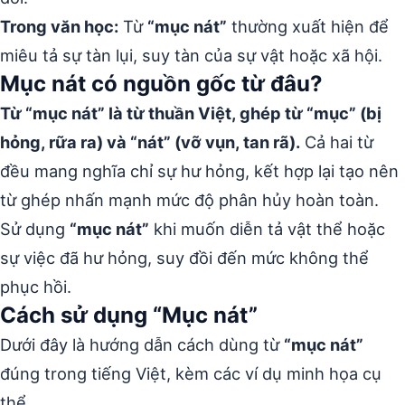
Trong văn học:
Từ
“mục nát”
thường xuất hiện để
miêu tả sự tàn lụi, suy tàn của sự vật hoặc xã hội.
Mục nát có nguồn gốc từ đâu?
Từ “mục nát” là từ thuần Việt, ghép từ “mục” (bị
hỏng, rữa ra) và “nát” (vỡ vụn, tan rã).
Cả hai từ
đều mang nghĩa chỉ sự hư hỏng, kết hợp lại tạo nên
từ ghép nhấn mạnh mức độ phân hủy hoàn toàn.
Sử dụng
“mục nát”
khi muốn diễn tả vật thể hoặc
sự việc đã hư hỏng, suy đồi đến mức không thể
phục hồi.
Cách sử dụng “Mục nát”
Dưới đây là hướng dẫn cách dùng từ
“mục nát”
đúng trong tiếng Việt, kèm các ví dụ minh họa cụ
thể.