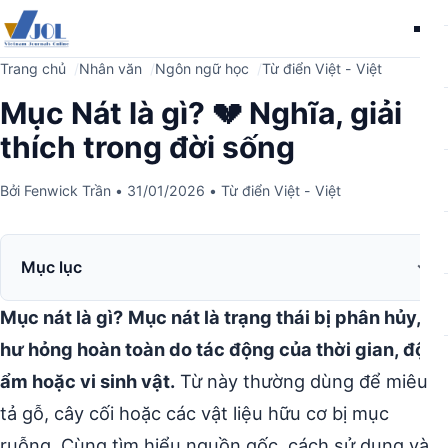
Me
Trang chủ
Nhân văn
Ngôn ngữ học
Từ điển Việt - Việt
Mục Nát là gì? 💔 Nghĩa, giải
thích trong đời sống
Bởi
Fenwick Trần
•
31/01/2026
•
Từ điển Việt - Việt
Mục lục
Mục nát là gì?
Mục nát là trạng thái bị phân hủy,
hư hỏng hoàn toàn do tác động của thời gian, độ
ẩm hoặc vi sinh vật.
Từ này thường dùng để miêu
tả gỗ, cây cối hoặc các vật liệu hữu cơ bị mục
ruỗng. Cùng tìm hiểu nguồn gốc, cách sử dụng và