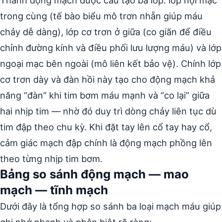
Thành động mạch được cấu tạo ba lớp: lớp nội mạc
trong cùng (tế bào biểu mô trơn nhẵn giúp máu
chảy dễ dàng), lớp cơ trơn ở giữa (co giãn để điều
chỉnh đường kính và điều phối lưu lượng máu) và lớp
ngoại mạc bên ngoài (mô liên kết bảo vệ). Chính lớp
cơ trơn dày và đàn hồi này tạo cho động mạch khả
năng “đàn” khi tim bơm máu mạnh và “co lại” giữa
hai nhịp tim — nhờ đó duy trì dòng chảy liên tục dù
tim đập theo chu kỳ. Khi đặt tay lên cổ tay hay cổ,
cảm giác mạch đập chính là động mạch phồng lên
theo từng nhịp tim bơm.
Bảng so sánh động mạch — mao
mạch — tĩnh mạch
Dưới đây là tổng hợp so sánh ba loại mạch máu giúp