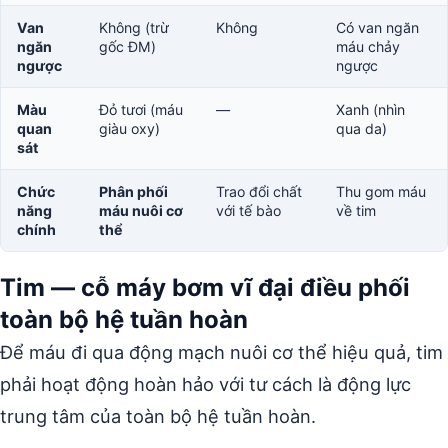
Van
Không (trừ
Không
Có van ngăn
ngăn
gốc ĐM)
máu chảy
ngược
ngược
Màu
Đỏ tươi (máu
—
Xanh (nhìn
quan
giàu oxy)
qua da)
sát
Chức
Phân phối
Trao đổi chất
Thu gom máu
năng
máu nuôi cơ
với tế bào
về tim
chính
thể
Tim — cỗ máy bơm vĩ đại điều phối
toàn bộ hệ tuần hoàn
Để máu đi qua động mạch nuôi cơ thể hiệu quả, tim
phải hoạt động hoàn hảo với tư cách là động lực
trung tâm của toàn bộ hệ tuần hoàn.