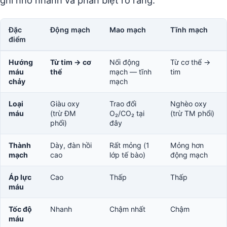
ghi nhớ nhanh và phân biệt rõ ràng:
Đặc
Động mạch
Mao mạch
Tĩnh mạch
điểm
Hướng
Từ tim → cơ
Nối động
Từ cơ thể →
máu
thể
mạch — tĩnh
tim
chảy
mạch
Loại
Giàu oxy
Trao đổi
Nghèo oxy
máu
(trừ ĐM
O₂/CO₂ tại
(trừ TM phổi)
phổi)
đây
Thành
Dày, đàn hồi
Rất mỏng (1
Mỏng hơn
mạch
cao
lớp tế bào)
động mạch
Áp lực
Cao
Thấp
Thấp
máu
Tốc độ
Nhanh
Chậm nhất
Chậm
máu