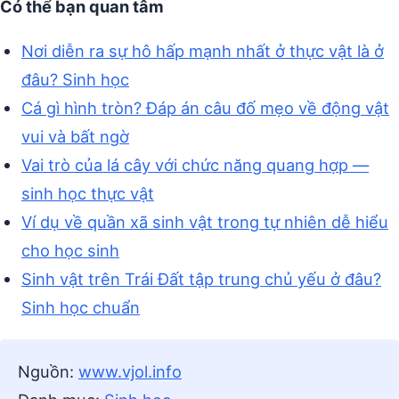
Có thể bạn quan tâm
Nơi diễn ra sự hô hấp mạnh nhất ở thực vật là ở
đâu? Sinh học
Cá gì hình tròn? Đáp án câu đố mẹo về động vật
vui và bất ngờ
Vai trò của lá cây với chức năng quang hợp —
sinh học thực vật
Ví dụ về quần xã sinh vật trong tự nhiên dễ hiểu
cho học sinh
Sinh vật trên Trái Đất tập trung chủ yếu ở đâu?
Sinh học chuẩn
Nguồn:
www.vjol.info