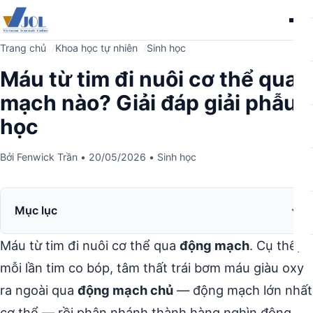
Me
Trang chủ
Khoa học tự nhiên
Sinh học
Máu từ tim đi nuôi cơ thể qua
mạch nào? Giải đáp giải phẫu
học
Bởi
Fenwick Trần
•
20/05/2026
•
Sinh học
Mục lục
Máu từ tim đi nuôi cơ thể qua
động mạch
. Cụ thể,
mỗi lần tim co bóp, tâm thất trái bơm máu giàu oxy
ra ngoài qua
động mạch chủ
— động mạch lớn nhất
cơ thể — rồi phân nhánh thành hàng nghìn động