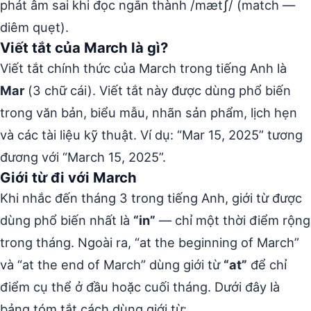
phát âm sai khi đọc ngắn thành /mætʃ/ (match —
diêm quẹt).
Viết tắt của March là gì?
Viết tắt chính thức của March trong tiếng Anh là
Mar
(3 chữ cái). Viết tắt này được dùng phổ biến
trong văn bản, biểu mẫu, nhãn sản phẩm, lịch hẹn
và các tài liệu kỹ thuật. Ví dụ: “Mar 15, 2025” tương
đương với “March 15, 2025”.
Giới từ đi với March
Khi nhắc đến tháng 3 trong tiếng Anh, giới từ được
dùng phổ biến nhất là
“in”
— chỉ một thời điểm rộng
trong tháng. Ngoài ra, “at the beginning of March”
và “at the end of March” dùng giới từ
“at”
để chỉ
điểm cụ thể ở đầu hoặc cuối tháng. Dưới đây là
bảng tóm tắt cách dùng giới từ: