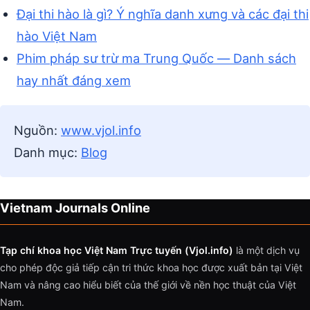
Đại thi hào là gì? Ý nghĩa danh xưng và các đại thi
hào Việt Nam
Phim pháp sư trừ ma Trung Quốc — Danh sách
hay nhất đáng xem
Nguồn:
www.vjol.info
Danh mục:
Blog
Vietnam Journals Online
Tạp chí khoa học Việt Nam Trực tuyến (Vjol.info)
là một dịch vụ
cho phép độc giả tiếp cận tri thức khoa học được xuất bản tại Việt
Nam và nâng cao hiểu biết của thế giới về nền học thuật của Việt
Nam.