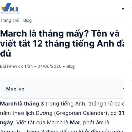
Me
Trang chủ
Blog
March là tháng mấy? Tên và
viết tắt 12 tháng tiếng Anh đầy
đủ
Bởi
Fenwick Trần
•
04/06/2026
•
Blog
Mục lục
March là tháng 3
trong tiếng Anh, tháng thứ ba của
năm theo lịch Dương (Gregorian Calendar), có
31
ngày
. Viết tắt của March là
Mar
, phát âm là
/mɑːrtʃ/. Tháng 3 đánh dấu sự khởi đầu của mùa