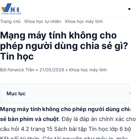
Me
Trang chủ
Khoa học tự nhiên
Khoa học máy tính
Mạng máy tính không cho
phép người dùng chia sẻ gì?
Tin học
Bởi
Fenwick Trần
•
21/05/2026
•
Khoa học máy tính
Mục lục
Mạng máy tính không cho phép người dùng chia
sẻ bàn phím và chuột
. Đây là đáp án chính xác cho
câu hỏi 4.2 trang 15 Sách bài tập Tin học lớp 6 bộ
Kết nối tri thức. Các tài nguyên như máy in, máy