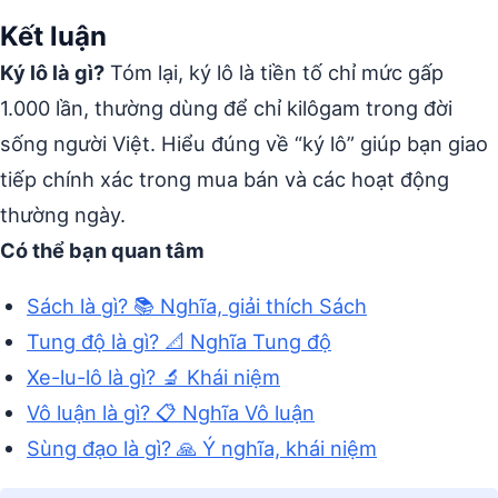
Kết luận
Ký lô là gì?
Tóm lại, ký lô là tiền tố chỉ mức gấp
1.000 lần, thường dùng để chỉ kilôgam trong đời
sống người Việt. Hiểu đúng về “ký lô” giúp bạn giao
tiếp chính xác trong mua bán và các hoạt động
thường ngày.
Có thể bạn quan tâm
Sách là gì? 📚 Nghĩa, giải thích Sách
Tung độ là gì? 📐 Nghĩa Tung độ
Xe-lu-lô là gì? 🔬 Khái niệm
Vô luận là gì? 📋 Nghĩa Vô luận
Sùng đạo là gì? 🙏 Ý nghĩa, khái niệm