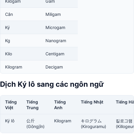
Kilôgam
Gam
Cân
Miligam
Ký
Microgam
Kg
Nanogram
Kilo
Centigam
Kilogram
Decigam
Dịch Ký lô sang các ngôn ngữ
Tiếng
Tiếng
Tiếng
Tiếng Nhật
Tiếng H
Việt
Trung
Anh
Ký lô
公斤
Kilogram
キログラム
킬로그램
(Gōngjīn)
(Kiroguramu)
(Killogeu