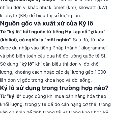
nhiều đơn vị khác như kilômét (km), kilowatt (kW),
kilobyte (KB) để biểu thị số lượng lớn.
Nguồn gốc và xuất xứ của Ký lô
Từ “ký lô” bắt nguồn từ tiếng Hy Lạp cổ “χίλιοι”
(khilioi), có nghĩa là “một nghìn”.
Sau đó, từ này
được du nhập vào tiếng Pháp thành “kilogramme”
và phổ biến toàn cầu qua hệ đo lường quốc tế SI.
Sử dụng
“ký lô”
khi cần biểu thị đơn vị đo khối
lượng, khoảng cách hoặc các đại lượng gấp 1.000
lần đơn vị gốc trong khoa học và đời sống.
Ký lô sử dụng trong trường hợp nào?
Từ
“ký lô”
được dùng khi mua bán hàng hóa theo
khối lượng, trong y tế để đo cân nặng cơ thể, trong
vận chuyển để tính trọng tải và trong khoa học kỹ