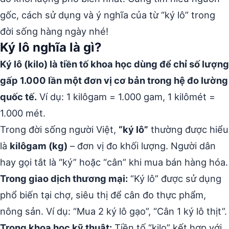
gốc, cách sử dụng và ý nghĩa của từ “ký lô” trong
đời sống hàng ngày nhé!
Ký lô nghĩa là gì?
Ký lô (kilo) là tiền tố khoa học dùng để chỉ số lượng
gấp 1.000 lần một đơn vị cơ bản trong hệ đo lường
quốc tế.
Ví dụ: 1 kilôgam = 1.000 gam, 1 kilômét =
1.000 mét.
Trong đời sống người Việt,
“ký lô”
thường được hiểu
là
kilôgam (kg)
– đơn vị đo khối lượng. Người dân
hay gọi tắt là “ký” hoặc “cân” khi mua bán hàng hóa.
Trong giao dịch thương mại:
“Ký lô” được sử dụng
phổ biến tại chợ, siêu thị để cân đo thực phẩm,
nông sản. Ví dụ: “Mua 2 ký lô gạo”, “Cân 1 ký lô thịt”.
Trong khoa học kỹ thuật:
Tiền tố “kilo” kết hợp với