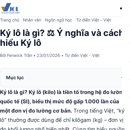
Me
Trang chủ
Nhân văn
Ngôn ngữ học
Từ điển Việt - Việt
Ký lô là gì? ⚖️ Ý nghĩa và cách
hiểu Ký lô
Bởi
Fenwick Trần
•
23/01/2026
•
Từ điển Việt - Việt
Mục lục
Ký lô là gì?
Ký lô (kilo) là tiền tố trong hệ đo lường
quốc tế (SI), biểu thị mức độ gấp 1.000 lần của
một đơn vị đo lường cơ bản.
Trong tiếng Việt, “ký
lô” thường được dùng để chỉ kilôgam (kg) – đơn vị
đo khối lượng phổ biến nhất. Cùng tìm hiểu nguồn