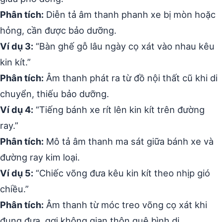
Phân tích:
Diễn tả âm thanh phanh xe bị mòn hoặc
hỏng, cần được bảo dưỡng.
Ví dụ 3:
“Bàn ghế gỗ lâu ngày cọ xát vào nhau kêu
kin kít.”
Phân tích:
Âm thanh phát ra từ đồ nội thất cũ khi di
chuyển, thiếu bảo dưỡng.
Ví dụ 4:
“Tiếng bánh xe rít lên kin kít trên đường
ray.”
Phân tích:
Mô tả âm thanh ma sát giữa bánh xe và
đường ray kim loại.
Ví dụ 5:
“Chiếc võng đưa kêu kin kít theo nhịp gió
chiều.”
Phân tích:
Âm thanh từ móc treo võng cọ xát khi
đung đưa, gợi không gian thôn quê bình dị.