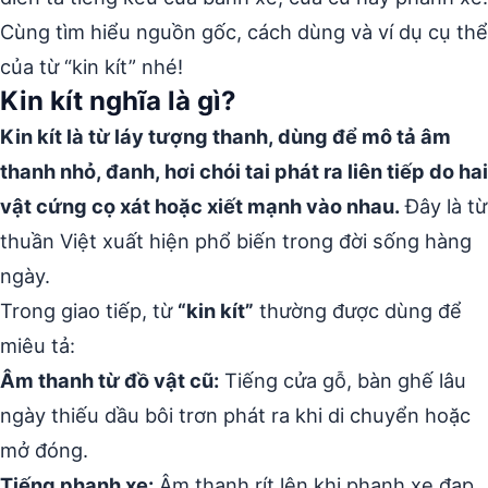
Cùng tìm hiểu nguồn gốc, cách dùng và ví dụ cụ thể
của từ “kin kít” nhé!
Kin kít nghĩa là gì?
Kin kít là từ láy tượng thanh, dùng để mô tả âm
thanh nhỏ, đanh, hơi chói tai phát ra liên tiếp do hai
vật cứng cọ xát hoặc xiết mạnh vào nhau.
Đây là từ
thuần Việt xuất hiện phổ biến trong đời sống hàng
ngày.
Trong giao tiếp, từ
“kin kít”
thường được dùng để
miêu tả:
Âm thanh từ đồ vật cũ:
Tiếng cửa gỗ, bàn ghế lâu
ngày thiếu dầu bôi trơn phát ra khi di chuyển hoặc
mở đóng.
Tiếng phanh xe:
Âm thanh rít lên khi phanh xe đạp,