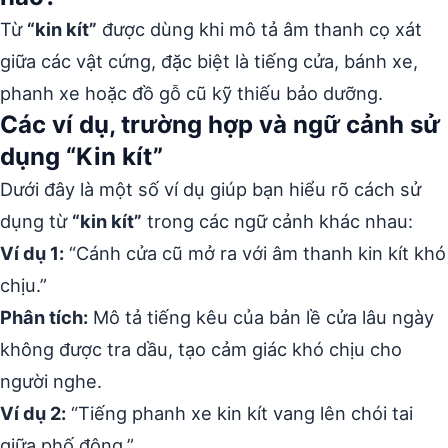
Từ
“kin kít”
được dùng khi mô tả âm thanh cọ xát
giữa các vật cứng, đặc biệt là tiếng cửa, bánh xe,
phanh xe hoặc đồ gỗ cũ kỹ thiếu bảo dưỡng.
Các ví dụ, trường hợp và ngữ cảnh sử
dụng “Kin kít”
Dưới đây là một số ví dụ giúp bạn hiểu rõ cách sử
dụng từ
“kin kít”
trong các ngữ cảnh khác nhau:
Ví dụ 1:
“Cánh cửa cũ mở ra với âm thanh kin kít khó
chịu.”
Phân tích:
Mô tả tiếng kêu của bản lề cửa lâu ngày
không được tra dầu, tạo cảm giác khó chịu cho
người nghe.
Ví dụ 2:
“Tiếng phanh xe kin kít vang lên chói tai
giữa phố đông.”