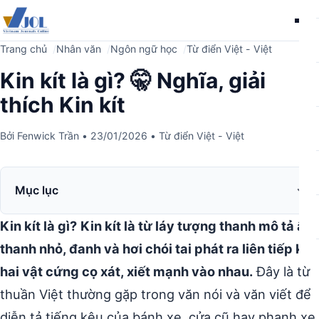
Me
Trang chủ
Nhân văn
Ngôn ngữ học
Từ điển Việt - Việt
Kin kít là gì? 🤫 Nghĩa, giải
thích Kin kít
Bởi
Fenwick Trần
•
23/01/2026
•
Từ điển Việt - Việt
Mục lục
Kin kít là gì?
Kin kít là từ láy tượng thanh mô tả âm
thanh nhỏ, đanh và hơi chói tai phát ra liên tiếp khi
hai vật cứng cọ xát, xiết mạnh vào nhau.
Đây là từ
thuần Việt thường gặp trong văn nói và văn viết để
diễn tả tiếng kêu của bánh xe, cửa cũ hay phanh xe.