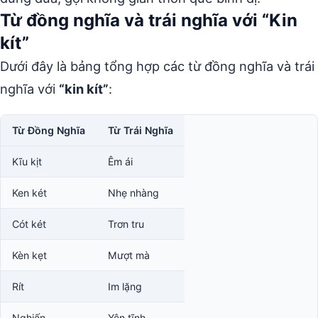
Từ đồng nghĩa và trái nghĩa với “Kin
kít”
Dưới đây là bảng tổng hợp các từ đồng nghĩa và trái
nghĩa với
“kin kít”
:
Từ Đồng Nghĩa
Từ Trái Nghĩa
Kĩu kịt
Êm ái
Ken két
Nhẹ nhàng
Cót két
Trơn tru
Kèn kẹt
Mượt mà
Rít
Im lặng
Nghiến
Yên tĩnh