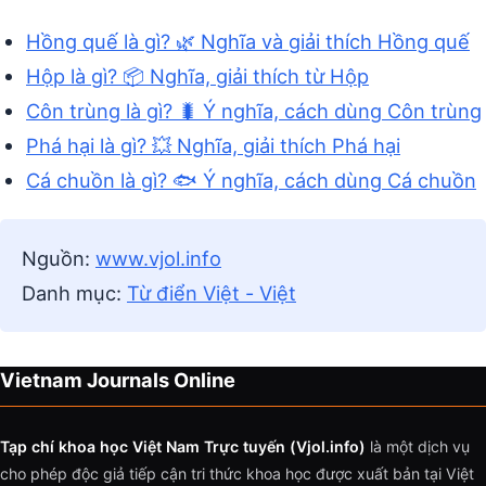
Hồng quế là gì? 🌿 Nghĩa và giải thích Hồng quế
Hộp là gì? 📦 Nghĩa, giải thích từ Hộp
Côn trùng là gì? 🐛 Ý nghĩa, cách dùng Côn trùng
Phá hại là gì? 💥 Nghĩa, giải thích Phá hại
Cá chuồn là gì? 🐟 Ý nghĩa, cách dùng Cá chuồn
Nguồn:
www.vjol.info
Danh mục:
Từ điển Việt - Việt
Vietnam Journals Online
Tạp chí khoa học Việt Nam Trực tuyến (Vjol.info)
là một dịch vụ
cho phép độc giả tiếp cận tri thức khoa học được xuất bản tại Việt