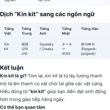
Dịch “Kin kít” sang các ngôn ngữ
Tiếng
Tiếng
Tiếng
Tiếng
Tiếng Hàn
Việt
Trung
Anh
Nhật
Kin
吱吱
Squeaky
キーキ
삐걱삐걱
kít
(Zhī
/ Creaky
ー
(Ppigeok-
zhī)
(Kīkī)
ppigeok)
Kết luận
Kin kít là gì?
Tóm lại, kin kít là từ láy tượng thanh
mô tả âm thanh cọ xát chói tai giữa các vật cứng.
Hiểu đúng từ
“kin kít”
giúp bạn diễn đạt sinh động
hơn trong giao tiếp hàng ngày.
Có thể bạn quan tâm