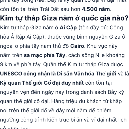
còn tồn tại trên Trái Đất sau hơn
4.500 năm
.
Kim tự tháp Giza nằm ở quốc gia nào?
Kim tự tháp Giza nằm ở
Ai Cập
(tên đầy đủ: Cộng
hòa Ả Rập Ai Cập), thuộc vùng bình nguyên Giza ở
ngoại ô phía tây nam thủ đô
Cairo
. Khu vực này
nằm trên
sa mạc phía Tây
, cách sông Nile khoảng
9 km về phía tây. Quần thể Kim tự tháp Giza được
UNESCO công nhận là Di sản Văn hóa Thế giới
và là
Kỳ quan Thế giới Cổ đại duy nhất
còn tồn tại
nguyên vẹn đến ngày nay trong danh sách Bảy kỳ
quan thế giới cổ đại. Hàng triệu du khách từ khắp
nơi trên thế giới đổ về đây mỗi năm để chiêm
ngưỡng công trình kiến trúc bí ẩn và vĩ đại nhất lịch
sử nhân loại.