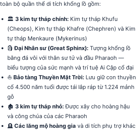
toàn bộ quần thể di tích khổng lồ gồm:
🏛️
3 kim tự tháp chính:
Kim tự tháp Khufu
(Cheops), Kim tự tháp Khafre (Chephren) và Kim
tự tháp Menkaure (Mykerinus)
🗿
Đại Nhân sư (Great Sphinx):
Tượng khổng lồ
bằng đá vôi với thân sư tử và đầu Pharaoh —
biểu tượng của sức mạnh và trí tuệ Ai Cập cổ đại
⛵
Bảo tàng Thuyền Mặt Trời:
Lưu giữ con thuyền
cổ 4.500 năm tuổi được tái lắp ráp từ 1.224 mảnh
gỗ
🏚️
3 kim tự tháp nhỏ:
Được xây cho hoàng hậu
và công chúa của các Pharaoh
🪦
Các lăng mộ hoàng gia
và di tích phụ trợ khác