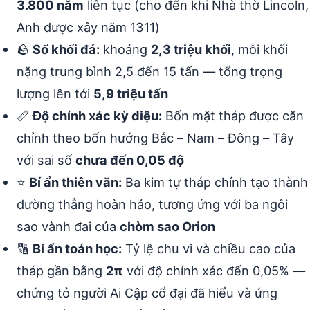
3.800 năm
liên tục (cho đến khi Nhà thờ Lincoln,
Anh được xây năm 1311)
🪨
Số khối đá:
khoảng
2,3 triệu khối
, mỗi khối
nặng trung bình 2,5 đến 15 tấn — tổng trọng
lượng lên tới
5,9 triệu tấn
📏
Độ chính xác kỳ diệu:
Bốn mặt tháp được căn
chỉnh theo bốn hướng Bắc – Nam – Đông – Tây
với sai số
chưa đến 0,05 độ
⭐
Bí ẩn thiên văn:
Ba kim tự tháp chính tạo thành
đường thẳng hoàn hảo, tương ứng với ba ngôi
sao vành đai của
chòm sao Orion
🔢
Bí ẩn toán học:
Tỷ lệ chu vi và chiều cao của
tháp gần bằng
2π
với độ chính xác đến 0,05% —
chứng tỏ người Ai Cập cổ đại đã hiểu và ứng