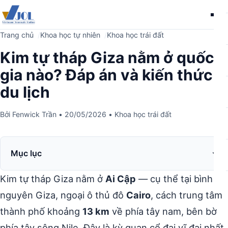
Me
Trang chủ
Khoa học tự nhiên
Khoa học trái đất
Kim tự tháp Giza nằm ở quốc
gia nào? Đáp án và kiến thức
du lịch
Bởi
Fenwick Trần
•
20/05/2026
•
Khoa học trái đất
Mục lục
Kim tự tháp Giza nằm ở
Ai Cập
— cụ thể tại bình
nguyên Giza, ngoại ô thủ đô
Cairo
, cách trung tâm
thành phố khoảng
13 km
về phía tây nam, bên bờ
phía tây sông Nile. Đây là kỳ quan cổ đại vĩ đại nhất