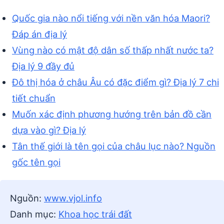
Quốc gia nào nổi tiếng với nền văn hóa Maori?
Đáp án địa lý
Vùng nào có mật độ dân số thấp nhất nước ta?
Địa lý 9 đầy đủ
Đô thị hóa ở châu Âu có đặc điểm gì? Địa lý 7 chi
tiết chuẩn
Muốn xác định phương hướng trên bản đồ cần
dựa vào gì? Địa lý
Tân thế giới là tên gọi của châu lục nào? Nguồn
gốc tên gọi
Nguồn:
www.vjol.info
Danh mục:
Khoa học trái đất