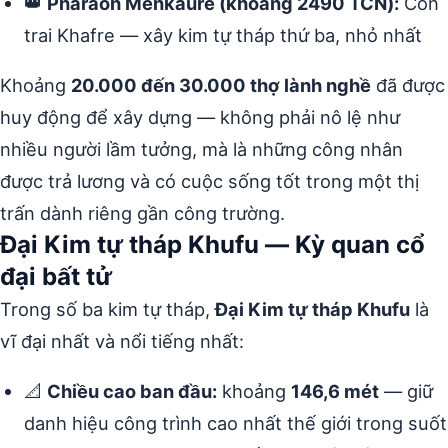
👑
Pharaoh Menkaure (khoảng 2490 TCN):
Con
trai Khafre — xây kim tự tháp thứ ba, nhỏ nhất
Khoảng
20.000 đến 30.000 thợ lành nghề
đã được
huy động để xây dựng — không phải nô lệ như
nhiều người lầm tưởng, mà là những công nhân
được trả lương và có cuộc sống tốt trong một thị
trấn dành riêng gần công trường.
Đại Kim tự tháp Khufu — Kỳ quan cổ
đại bất tử
Trong số ba kim tự tháp,
Đại Kim tự tháp Khufu
là
vĩ đại nhất và nổi tiếng nhất:
📐
Chiều cao ban đầu:
khoảng
146,6 mét
— giữ
danh hiệu công trình cao nhất thế giới trong suốt