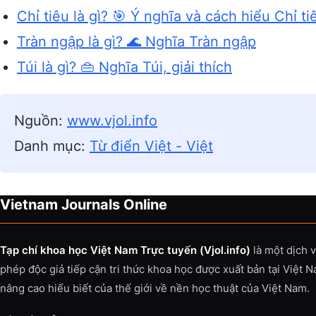
Chỉ tiêu là gì? 🎯 Ý nghĩa và cách hiểu Chỉ ti
Tràn ngập là gì? 🌊 Nghĩa Tràn ngập
Túi là gì? 👜 Nghĩa Túi, giải thích
Nguồn:
www.vjol.info
Danh mục:
Từ điển Việt - Việt
Vietnam Journals Online
Tạp chí khoa học Việt Nam Trực tuyến (Vjol.info)
là một dịch 
phép độc giả tiếp cận tri thức khoa học được xuất bản tại Việt 
nâng cao hiểu biết của thế giới về nền học thuật của Việt Nam.