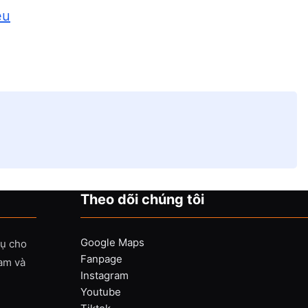
êu
Theo dõi chúng tôi
Google Maps
vụ cho
Fanpage
Nam và
Instagram
Youtube