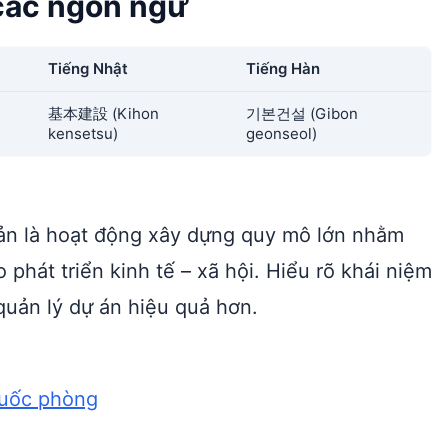
 các ngôn ngữ
Tiếng Nhật
Tiếng Hàn
基本建設 (Kihon
기본건설 (Gibon
kensetsu)
geonseol)
 bản là hoạt động xây dựng quy mô lớn nhằm
o phát triển kinh tế – xã hội. Hiểu rõ khái niệm
quản lý dự án hiệu quả hơn.
 quốc phòng