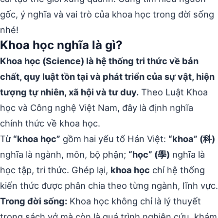
gốc, ý nghĩa và vai trò của khoa học trong đời sống
nhé!
Khoa học nghĩa là gì?
Khoa học (Science) là hệ thống tri thức về bản
chất, quy luật tồn tại và phát triển của sự vật, hiện
tượng tự nhiên, xã hội và tư duy.
Theo Luật Khoa
học và Công nghệ Việt Nam, đây là định nghĩa
chính thức về khoa học.
Từ
“khoa học”
gồm hai yếu tố Hán Việt:
“khoa” (科)
nghĩa là ngành, môn, bộ phận;
“học” (學)
nghĩa là
học tập, tri thức. Ghép lại,
khoa học
chỉ hệ thống
kiến thức được phân chia theo từng ngành, lĩnh vực.
Trong đời sống:
Khoa học không chỉ là lý thuyết
trong sách vở mà còn là quá trình nghiên cứu, khám