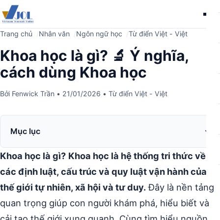
Me
Trang chủ
Nhân văn
Ngôn ngữ học
Từ điển Việt - Việt
Khoa học là gì? 🔬 Ý nghĩa,
cách dùng Khoa học
Bởi
Fenwick Trần
•
21/01/2026
•
Từ điển Việt - Việt
Mục lục
Khoa học là gì?
Khoa học là hệ thống tri thức về
các định luật, cấu trúc và quy luật vận hành của
thế giới tự nhiên, xã hội và tư duy.
Đây là nền tảng
quan trọng giúp con người khám phá, hiểu biết và
cải tạo thế giới xung quanh. Cùng tìm hiểu nguồn