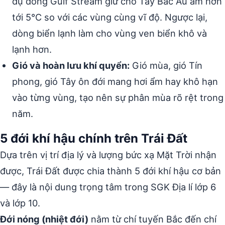
dụ dòng Gulf Stream giữ cho Tây Bắc Âu ấm hơn
tới 5°C so với các vùng cùng vĩ độ. Ngược lại,
dòng biển lạnh làm cho vùng ven biển khô và
lạnh hơn.
Gió và hoàn lưu khí quyển:
Gió mùa, gió Tín
phong, gió Tây ôn đới mang hơi ẩm hay khô hạn
vào từng vùng, tạo nên sự phân mùa rõ rệt trong
năm.
5 đới khí hậu chính trên Trái Đất
Dựa trên vị trí địa lý và lượng bức xạ Mặt Trời nhận
được, Trái Đất được chia thành 5 đới khí hậu cơ bản
— đây là nội dung trọng tâm trong SGK Địa lí lớp 6
và lớp 10.
Đới nóng (nhiệt đới)
nằm từ chí tuyến Bắc đến chí