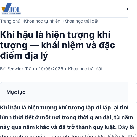
Me
Trang chủ
Khoa học tự nhiên
Khoa học trái đất
Khí hậu là hiện tượng khí
tượng — khái niệm và đặc
điểm địa lý
Bởi
Fenwick Trần
•
19/05/2026
•
Khoa học trái đất
Mục lục
Khí hậu là hiện tượng khí tượng lặp đi lặp lại tình
hình thời tiết ở một nơi trong thời gian dài, từ năm
này qua năm khác và đã trở thành quy luật.
Đây là
định nghĩa chuẩn trong chương trình Địa lí lớp 6. Khí