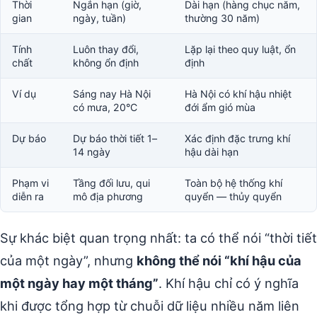
Thời
Ngắn hạn (giờ,
Dài hạn (hàng chục năm,
gian
ngày, tuần)
thường 30 năm)
Tính
Luôn thay đổi,
Lặp lại theo quy luật, ổn
chất
không ổn định
định
Ví dụ
Sáng nay Hà Nội
Hà Nội có khí hậu nhiệt
có mưa, 20°C
đới ẩm gió mùa
Dự báo
Dự báo thời tiết 1–
Xác định đặc trưng khí
14 ngày
hậu dài hạn
Phạm vi
Tầng đối lưu, qui
Toàn bộ hệ thống khí
diễn ra
mô địa phương
quyển — thủy quyển
Sự khác biệt quan trọng nhất: ta có thể nói “thời tiết
của một ngày”, nhưng
không thể nói “khí hậu của
một ngày hay một tháng”
. Khí hậu chỉ có ý nghĩa
khi được tổng hợp từ chuỗi dữ liệu nhiều năm liên