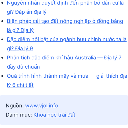
Nguyên nhân quyết định đến phân bố dân cư là
gì? Đáp án địa lý
Biện pháp cải tạo đất nông nghiệp ở đồng bằng
là gì? Địa lý
Đặc điểm nổi bật của ngành bưu chính nước ta là
gì? Địa lý 9
Phân tích đặc điểm khí hậu Australia — Địa lý 7
đầy đủ chuẩn
Quá trình hình thành mây và mưa — giải thích địa
lý 6 chi tiết
Nguồn:
www.vjol.info
Danh mục:
Khoa học trái đất