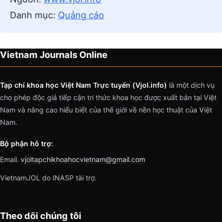
Danh mục:
Quảng cáo
Vietnam Journals Online
Tạp chí khoa học Việt Nam Trực tuyến (Vjol.info)
là một dịch vụ
cho phép độc giả tiếp cận tri thức khoa học được xuất bản tại Việt
Nam và nâng cao hiểu biết của thế giới về nền học thuật của Việt
Nam.
Bộ phận hỗ trợ:
Email.
vjoltapchikhoahocvietnam@gmail.com
VietnamJOL do INASP tài trợ.
Theo dõi chúng tôi