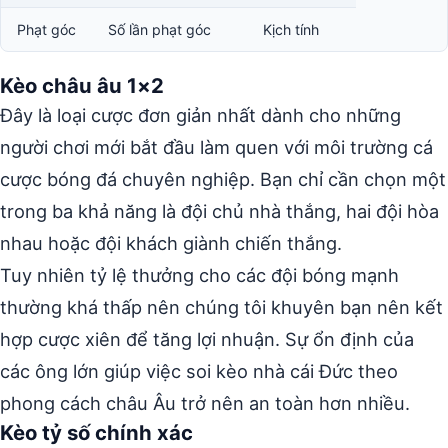
Phạt góc
Số lần phạt góc
Kịch tính
Kèo châu âu 1×2
Đây là loại cược đơn giản nhất dành cho những
người chơi mới bắt đầu làm quen với môi trường cá
cược bóng đá chuyên nghiệp. Bạn chỉ cần chọn một
trong ba khả năng là đội chủ nhà thắng, hai đội hòa
nhau hoặc đội khách giành chiến thắng.
Tuy nhiên tỷ lệ thưởng cho các đội bóng mạnh
thường khá thấp nên chúng tôi khuyên bạn nên kết
hợp cược xiên để tăng lợi nhuận. Sự ổn định của
các ông lớn giúp việc soi kèo nhà cái Đức theo
phong cách châu Âu trở nên an toàn hơn nhiều.
Kèo tỷ số chính xác