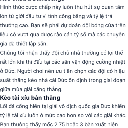
Hình thức cược chấp này luôn thu hút sự quan tâm
lớn từ giới đầu tư vì tính công bằng và tỷ lệ trả
thưởng cao. Bạn sẽ phải dự đoán đội bóng cửa trên
liệu có vượt qua được rào cản tỷ số mà các chuyên
gia đã thiết lập sẵn.
Chúng tôi nhận thấy đội chủ nhà thường có lợi thế
rất lớn khi thi đấu tại các sân vận động cuồng nhiệt
ở Đức. Người chơi nên ưu tiên chọn các đội có hiệu
suất thắng kèo nhà cái Đức ổn định trong giai đoạn
giữa mùa giải căng thẳng.
Kèo tài xỉu bàn thắng
Lối đá cống hiến tại giải vô địch quốc gia Đức khiến
tỷ lệ tài xỉu luôn ở mức cao hơn so với các giải khác.
Bạn thường thấy mốc 2.75 hoặc 3 bàn xuất hiện