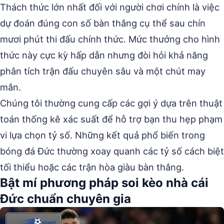
Thách thức lớn nhất đối với người chơi chính là việc
dự đoán đúng con số bàn thắng cụ thể sau chín
mươi phút thi đấu chính thức. Mức thưởng cho hình
thức này cực kỳ hấp dẫn nhưng đòi hỏi khả năng
phân tích trận đấu chuyên sâu và một chút may
mắn.
Chúng tôi thường cung cấp các gợi ý dựa trên thuật
toán thống kê xác suất để hỗ trợ bạn thu hẹp phạm
vi lựa chọn tỷ số. Những kết quả phổ biến trong
bóng đá Đức thường xoay quanh các tỷ số cách biệt
tối thiểu hoặc các trận hòa giàu bàn thắng.
Bật mí phương pháp soi kèo nhà cái
Đức chuẩn chuyên gia