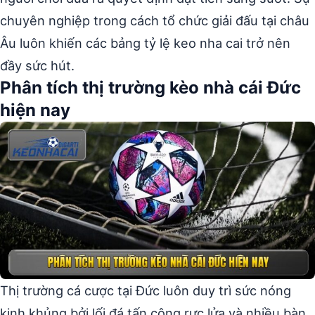
chuyên nghiệp trong cách tổ chức giải đấu tại châu
Âu luôn khiến các bảng tỷ lệ keo nha cai trở nên
đầy sức hút.
Phân tích thị trường kèo nhà cái Đức
hiện nay
Thị trường cá cược tại Đức luôn duy trì sức nóng
kinh khủng bởi lối đá tấn công rực lửa và nhiều bàn