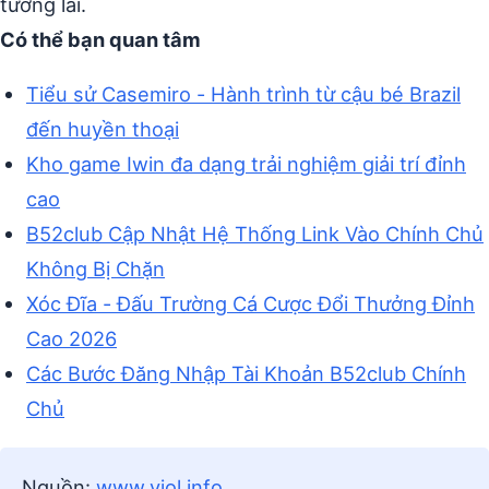
tương lai.
Có thể bạn quan tâm
Tiểu sử Casemiro - Hành trình từ cậu bé Brazil
đến huyền thoại
Kho game Iwin đa dạng trải nghiệm giải trí đỉnh
cao
B52club Cập Nhật Hệ Thống Link Vào Chính Chủ
Không Bị Chặn
Xóc Đĩa - Đấu Trường Cá Cược Đổi Thưởng Đỉnh
Cao 2026
Các Bước Đăng Nhập Tài Khoản B52club Chính
Chủ
Nguồn:
www.vjol.info