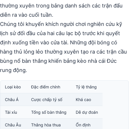
thường xuyên trong bảng danh sách các trận đấu
diễn ra vào cuối tuần.
Chúng tôi khuyến khích người chơi nghiên cứu kỹ
lịch sử đối đầu của hai câu lạc bộ trước khi quyết
định xuống tiền vào cửa tài. Những đội bóng có
hàng thủ lỏng lẻo thường xuyên tạo ra các trận cầu
bùng nổ bàn thắng khiến bảng kèo nhà cái Đức
rung động.
Loại kèo
Đặc điểm chính
Tỷ lệ thắng
Châu Á
Cược chấp tỷ số
Khá cao
Tài xỉu
Tổng số bàn thắng
Dễ dự đoán
Châu Âu
Thắng hòa thua
Ổn định