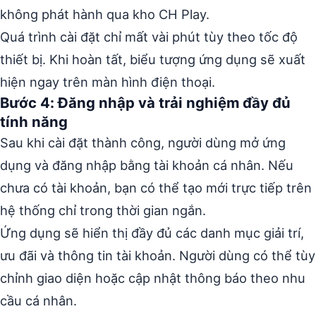
không phát hành qua kho CH Play.
Quá trình cài đặt chỉ mất vài phút tùy theo tốc độ
thiết bị. Khi hoàn tất, biểu tượng ứng dụng sẽ xuất
hiện ngay trên màn hình điện thoại.
Bước 4: Đăng nhập và trải nghiệm đầy đủ
tính năng
Sau khi cài đặt thành công, người dùng mở ứng
dụng và đăng nhập bằng tài khoản cá nhân. Nếu
chưa có tài khoản, bạn có thể tạo mới trực tiếp trên
hệ thống chỉ trong thời gian ngắn.
Ứng dụng sẽ hiển thị đầy đủ các danh mục giải trí,
ưu đãi và thông tin tài khoản. Người dùng có thể tùy
chỉnh giao diện hoặc cập nhật thông báo theo nhu
cầu cá nhân.