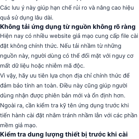
Các lưu ý này giúp hạn chế rủi ro và nâng cao hiệu
quả sử dụng lâu dài.
Không tải ứng dụng từ nguồn không rõ ràng
Hiện nay có nhiều website giả mạo cung cấp file cài
đặt không chính thức. Nếu tải nhầm từ những
nguồn này, người dùng có thể đối mặt với nguy cơ
mất dữ liệu hoặc nhiễm mã độc.
Vì vậy, hãy ưu tiên lựa chọn địa chỉ chính thức để
đảm bảo tính an toàn. Điều này cũng giúp người
dùng nhận được phiên bản mới và ổn định hơn.
Ngoài ra, cần kiểm tra kỹ tên ứng dụng trước khi
tiến hành cài đặt nhằm tránh nhầm lẫn với các phần
mềm giả mạo.
Kiểm tra dung lượng thiết bị trước khi cài