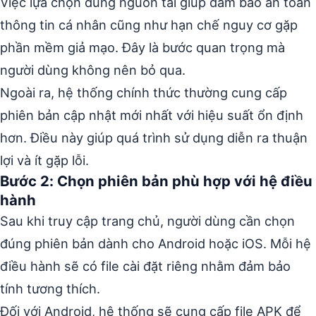
Việc lựa chọn đúng nguồn tải giúp đảm bảo an toàn
thông tin cá nhân cũng như hạn chế nguy cơ gặp
phần mềm giả mạo. Đây là bước quan trọng mà
người dùng không nên bỏ qua.
Ngoài ra, hệ thống chính thức thường cung cấp
phiên bản cập nhật mới nhất với hiệu suất ổn định
hơn. Điều này giúp quá trình sử dụng diễn ra thuận
lợi và ít gặp lỗi.
Bước 2: Chọn phiên bản phù hợp với hệ điều
hành
Sau khi truy cập trang chủ, người dùng cần chọn
đúng phiên bản dành cho Android hoặc iOS. Mỗi hệ
điều hành sẽ có file cài đặt riêng nhằm đảm bảo
tính tương thích.
Đối với Android, hệ thống sẽ cung cấp file APK để