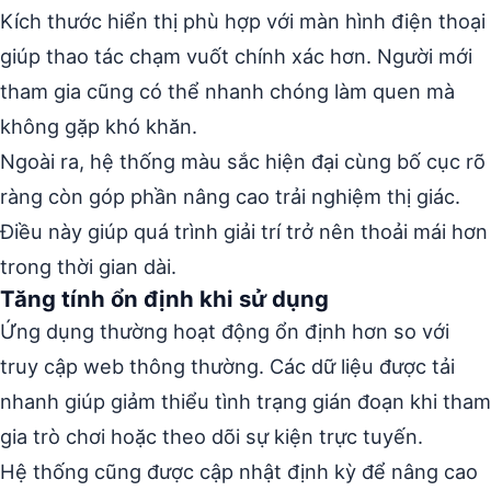
Kích thước hiển thị phù hợp với màn hình điện thoại
giúp thao tác chạm vuốt chính xác hơn. Người mới
tham gia cũng có thể nhanh chóng làm quen mà
không gặp khó khăn.
Ngoài ra, hệ thống màu sắc hiện đại cùng bố cục rõ
ràng còn góp phần nâng cao trải nghiệm thị giác.
Điều này giúp quá trình giải trí trở nên thoải mái hơn
trong thời gian dài.
Tăng tính ổn định khi sử dụng
Ứng dụng thường hoạt động ổn định hơn so với
truy cập web thông thường. Các dữ liệu được tải
nhanh giúp giảm thiểu tình trạng gián đoạn khi tham
gia trò chơi hoặc theo dõi sự kiện trực tuyến.
Hệ thống cũng được cập nhật định kỳ để nâng cao