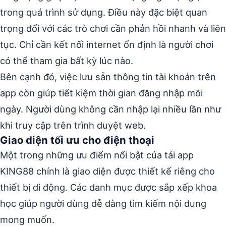
trong quá trình sử dụng. Điều này đặc biệt quan
trọng đối với các trò chơi cần phản hồi nhanh và liên
tục. Chỉ cần kết nối internet ổn định là người chơi
có thể tham gia bất kỳ lúc nào.
Bên cạnh đó, việc lưu sẵn thông tin tài khoản trên
app còn giúp tiết kiệm thời gian đăng nhập mỗi
ngày. Người dùng không cần nhập lại nhiều lần như
khi truy cập trên trình duyệt web.
Giao diện tối ưu cho điện thoại
Một trong những ưu điểm nổi bật của tải app
KING88 chính là giao diện được thiết kế riêng cho
thiết bị di động. Các danh mục được sắp xếp khoa
học giúp người dùng dễ dàng tìm kiếm nội dung
mong muốn.