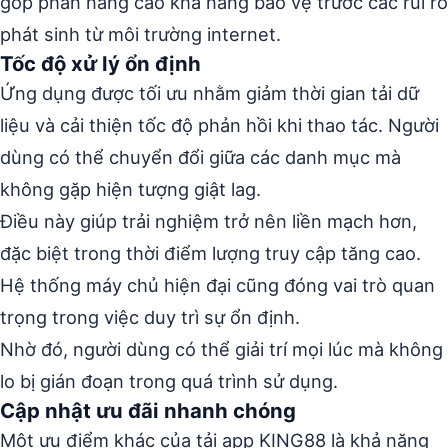
góp phần nâng cao khả năng bảo vệ trước các rủi ro
phát sinh từ môi trường internet.
Tốc độ xử lý ổn định
Ứng dụng được tối ưu nhằm giảm thời gian tải dữ
liệu và cải thiện tốc độ phản hồi khi thao tác. Người
dùng có thể chuyển đổi giữa các danh mục mà
không gặp hiện tượng giật lag.
Điều này giúp trải nghiệm trở nên liền mạch hơn,
đặc biệt trong thời điểm lượng truy cập tăng cao.
Hệ thống máy chủ hiện đại cũng đóng vai trò quan
trọng trong việc duy trì sự ổn định.
Nhờ đó, người dùng có thể giải trí mọi lúc mà không
lo bị gián đoạn trong quá trình sử dụng.
Cập nhật ưu đãi nhanh chóng
Một ưu điểm khác của tải app KING88 là khả năng