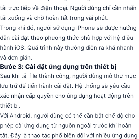
tải trực tiếp về điện thoại. Người dùng chỉ cần nhấn
tải xuống và chờ hoàn tất trong vài phút.
Trong khi đó, người sử dụng iPhone sẽ được hướng
dẫn cài đặt theo phương thức phù hợp với hệ điều
hành iOS. Quá trình này thường diễn ra khá nhanh
và đơn giản.
Bước 3: Cài đặt ứng dụng trên thiết bị
Sau khi tải file thành công, người dùng mở thư mục
lưu trữ để tiến hành cài đặt. Hệ thống sẽ yêu cầu
xác nhận cấp quyền cho ứng dụng hoạt động trên
thiết bị.
Với Android, người dùng có thể cần bật chế độ cho
phép cài ứng dụng từ nguồn ngoài trước khi hoàn
tất. Đây là thao tác phổ biến đối với nhiều ứng dụng