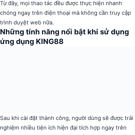
Từ đây, mọi thao tác đều được thực hiện nhanh
chóng ngay trên điện thoại mà không cần truy cập
trình duyệt web nữa.
Những tính năng nổi bật khi sử dụng
ứng dụng KING88
Sau khi cài đặt thành công, người dùng sẽ được trải
nghiệm nhiều tiện ích hiện đại tích hợp ngay trên