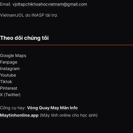
Email.
vjoltapchikhoahocvietnam@gmail.com
VietnamJOL do INASP tài trợ.
Theo dõi chúng tôi
Google Maps
Fanpage
Instagram
Youtube
Tiktok
Pinterest
X (Twitter)
Công cụ hay:
Vòng Quay May Mắn Info
Maytinhonline.app
(Máy tính online cho học sinh)