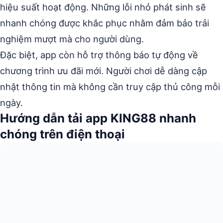
hiệu suất hoạt động. Những lỗi nhỏ phát sinh sẽ
nhanh chóng được khắc phục nhằm đảm bảo trải
nghiệm mượt mà cho người dùng.
Đặc biệt, app còn hỗ trợ thông báo tự động về
chương trình ưu đãi mới. Người chơi dễ dàng cập
nhật thông tin mà không cần truy cập thủ công mỗi
ngày.
Hướng dẫn tải app KING88 nhanh
chóng trên điện thoại