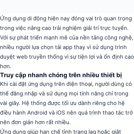
Ứng dụng di động hiện nay đóng vai trò quan trọng
trong việc nâng cao trải nghiệm giải trí trực tuyến.
Với sự phát triển mạnh mẽ của nền tảng công nghệ,
nhiều người lựa chọn tải app thay vì sử dụng trình
duyệt web truyền thống vì sự tiện lợi và ổn định cao
hơn.
Truy cập nhanh chóng trên nhiều thiết bị
Khi cài đặt ứng dụng trên điện thoại, người dùng có
thể đăng nhập và sử dụng mọi tính năng chỉ trong
vài giây. Hệ thống được tối ưu dành riêng cho hệ
điều hành Android và iOS nên quá trình thao tác trở
nên đơn giản hơn rất nhiều.
Ứng dụng giúp hạn chế tình trạng lag hoặc giật