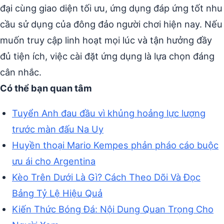
đại cùng giao diện tối ưu, ứng dụng đáp ứng tốt nhu
cầu sử dụng của đông đảo người chơi hiện nay. Nếu
muốn truy cập linh hoạt mọi lúc và tận hưởng đầy
đủ tiện ích, việc cài đặt ứng dụng là lựa chọn đáng
cân nhắc.
Có thể bạn quan tâm
Tuyển Anh đau đầu vì khủng hoảng lực lượng
trước màn đấu Na Uy
Huyền thoại Mario Kempes phản pháo cáo buộc
ưu ái cho Argentina
Kèo Trên Dưới Là Gì? Cách Theo Dõi Và Đọc
Bảng Tỷ Lệ Hiệu Quả
Kiến Thức Bóng Đá: Nội Dung Quan Trọng Cho