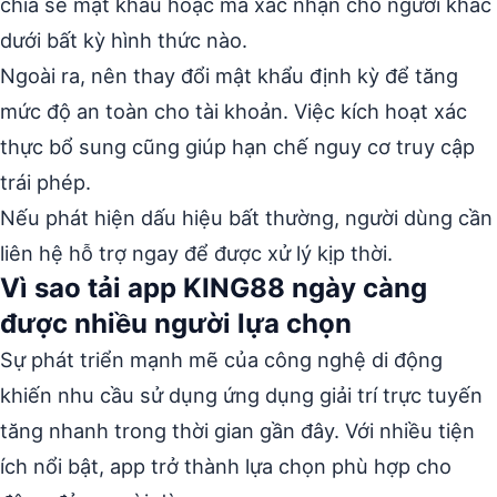
chia sẻ mật khẩu hoặc mã xác nhận cho người khác
dưới bất kỳ hình thức nào.
Ngoài ra, nên thay đổi mật khẩu định kỳ để tăng
mức độ an toàn cho tài khoản. Việc kích hoạt xác
thực bổ sung cũng giúp hạn chế nguy cơ truy cập
trái phép.
Nếu phát hiện dấu hiệu bất thường, người dùng cần
liên hệ hỗ trợ ngay để được xử lý kịp thời.
Vì sao tải app KING88 ngày càng
được nhiều người lựa chọn
Sự phát triển mạnh mẽ của công nghệ di động
khiến nhu cầu sử dụng ứng dụng giải trí trực tuyến
tăng nhanh trong thời gian gần đây. Với nhiều tiện
ích nổi bật, app trở thành lựa chọn phù hợp cho