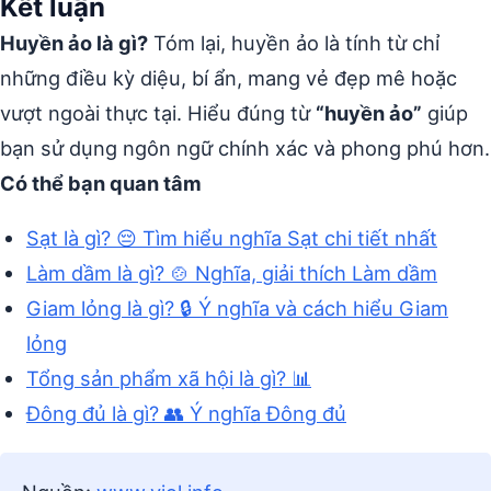
Kết luận
Huyền ảo là gì?
Tóm lại, huyền ảo là tính từ chỉ
những điều kỳ diệu, bí ẩn, mang vẻ đẹp mê hoặc
vượt ngoài thực tại. Hiểu đúng từ
“huyền ảo”
giúp
bạn sử dụng ngôn ngữ chính xác và phong phú hơn.
Có thể bạn quan tâm
Sạt là gì? 😔 Tìm hiểu nghĩa Sạt chi tiết nhất
Làm dầm là gì? 🍲 Nghĩa, giải thích Làm dầm
Giam lỏng là gì? 🔒 Ý nghĩa và cách hiểu Giam
lỏng
Tổng sản phẩm xã hội là gì? 📊
Đông đủ là gì? 👥 Ý nghĩa Đông đủ