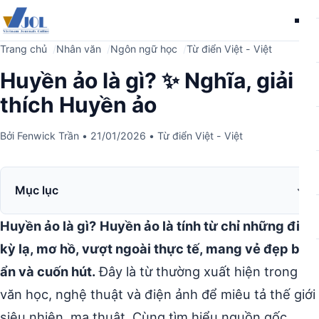
Me
Trang chủ
Nhân văn
Ngôn ngữ học
Từ điển Việt - Việt
Huyền ảo là gì? ✨ Nghĩa, giải
thích Huyền ảo
Bởi
Fenwick Trần
•
21/01/2026
•
Từ điển Việt - Việt
Mục lục
Huyền ảo là gì?
Huyền ảo là tính từ chỉ những điều
kỳ lạ, mơ hồ, vượt ngoài thực tế, mang vẻ đẹp bí
ẩn và cuốn hút.
Đây là từ thường xuất hiện trong
văn học, nghệ thuật và điện ảnh để miêu tả thế giới
siêu nhiên, ma thuật. Cùng tìm hiểu nguồn gốc,