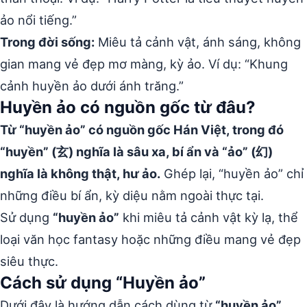
ảo nổi tiếng.”
Trong đời sống:
Miêu tả cảnh vật, ánh sáng, không
gian mang vẻ đẹp mơ màng, kỳ ảo. Ví dụ: “Khung
cảnh huyền ảo dưới ánh trăng.”
Huyền ảo có nguồn gốc từ đâu?
Từ “huyền ảo” có nguồn gốc Hán Việt, trong đó
“huyền” (玄) nghĩa là sâu xa, bí ẩn và “ảo” (幻)
nghĩa là không thật, hư ảo.
Ghép lại, “huyền ảo” chỉ
những điều bí ẩn, kỳ diệu nằm ngoài thực tại.
Sử dụng
“huyền ảo”
khi miêu tả cảnh vật kỳ lạ, thể
loại văn học fantasy hoặc những điều mang vẻ đẹp
siêu thực.
Cách sử dụng “Huyền ảo”
Dưới đây là hướng dẫn cách dùng từ
“huyền ảo”