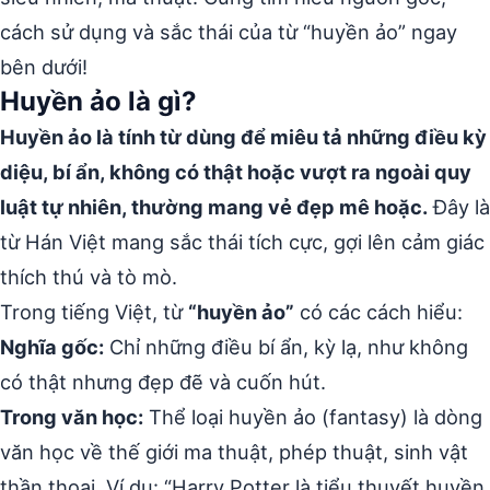
cách sử dụng và sắc thái của từ “huyền ảo” ngay
bên dưới!
Huyền ảo là gì?
Huyền ảo là tính từ dùng để miêu tả những điều kỳ
diệu, bí ẩn, không có thật hoặc vượt ra ngoài quy
luật tự nhiên, thường mang vẻ đẹp mê hoặc.
Đây là
từ Hán Việt mang sắc thái tích cực, gợi lên cảm giác
thích thú và tò mò.
Trong tiếng Việt, từ
“huyền ảo”
có các cách hiểu:
Nghĩa gốc:
Chỉ những điều bí ẩn, kỳ lạ, như không
có thật nhưng đẹp đẽ và cuốn hút.
Trong văn học:
Thể loại huyền ảo (fantasy) là dòng
văn học về thế giới ma thuật, phép thuật, sinh vật
thần thoại. Ví dụ: “Harry Potter là tiểu thuyết huyền