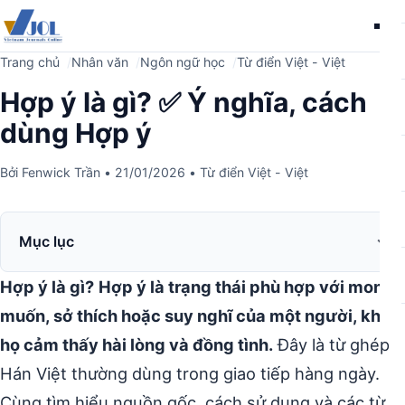
Me
Trang chủ
Nhân văn
Ngôn ngữ học
Từ điển Việt - Việt
Hợp ý là gì? ✅ Ý nghĩa, cách
dùng Hợp ý
Bởi
Fenwick Trần
•
21/01/2026
•
Từ điển Việt - Việt
Mục lục
Hợp ý là gì?
Hợp ý là trạng thái phù hợp với mong
muốn, sở thích hoặc suy nghĩ của một người, khiến
họ cảm thấy hài lòng và đồng tình.
Đây là từ ghép
Hán Việt thường dùng trong giao tiếp hàng ngày.
Cùng tìm hiểu nguồn gốc, cách sử dụng và các từ