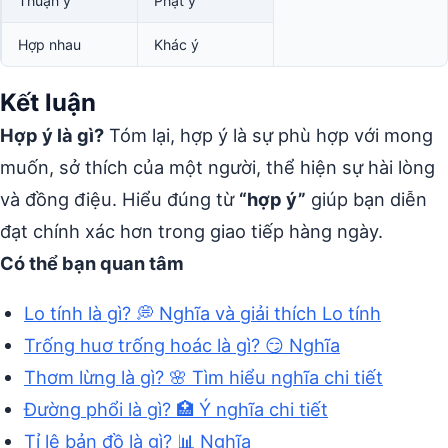
Thuận ý
Phật ý
Hợp nhau
Khác ý
Kết luận
Hợp ý là gì?
Tóm lại, hợp ý là sự phù hợp với mong
muốn, sở thích của một người, thể hiện sự hài lòng
và đồng điệu. Hiểu đúng từ
“hợp ý”
giúp bạn diễn
đạt chính xác hơn trong giao tiếp hàng ngày.
Có thể bạn quan tâm
Lo tính là gì? 💭 Nghĩa và giải thích Lo tính
Trống huơ trống hoác là gì? 😏 Nghĩa
Thơm lừng là gì? 🌸 Tìm hiểu nghĩa chi tiết
Đường phổi là gì? 🏥 Ý nghĩa chi tiết
Tỉ lệ bản đồ là gì? 📊 Nghĩa