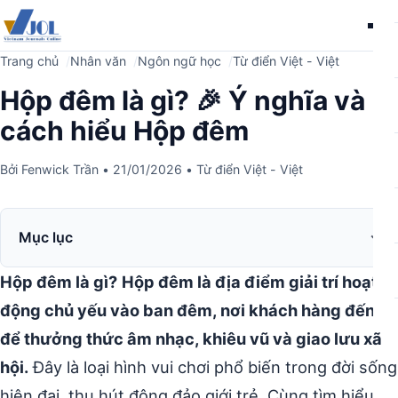
Me
Trang chủ
Nhân văn
Ngôn ngữ học
Từ điển Việt - Việt
Hộp đêm là gì? 🎉 Ý nghĩa và
cách hiểu Hộp đêm
Bởi
Fenwick Trần
•
21/01/2026
•
Từ điển Việt - Việt
Mục lục
Hộp đêm là gì?
Hộp đêm là địa điểm giải trí hoạt
động chủ yếu vào ban đêm, nơi khách hàng đến
để thưởng thức âm nhạc, khiêu vũ và giao lưu xã
hội.
Đây là loại hình vui chơi phổ biến trong đời sống
hiện đại, thu hút đông đảo giới trẻ. Cùng tìm hiểu