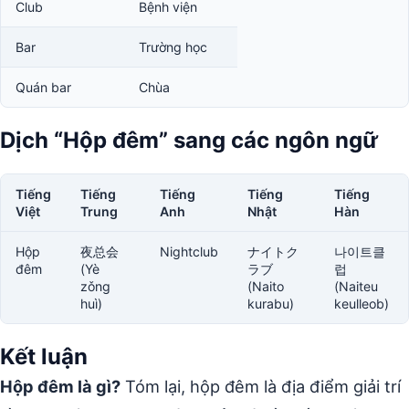
Club
Bệnh viện
Bar
Trường học
Quán bar
Chùa
Dịch “Hộp đêm” sang các ngôn ngữ
Tiếng
Tiếng
Tiếng
Tiếng
Tiếng
Việt
Trung
Anh
Nhật
Hàn
Hộp
夜总会
Nightclub
ナイトク
나이트클
đêm
(Yè
ラブ
럽
zǒng
(Naito
(Naiteu
huì)
kurabu)
keulleob)
Kết luận
Hộp đêm là gì?
Tóm lại, hộp đêm là địa điểm giải trí