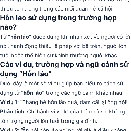
thiếu tôn trọng trong các mối quan hệ xã hội.
Hỗn láo sử dụng trong trường hợp
nào?
Từ
“hỗn láo”
được dùng khi nhận xét về người có lời
nói, hành động thiếu lễ phép với bề trên, người lớn
tuổi hoặc thể hiện sự khinh thường người khác.
Các ví dụ, trường hợp và ngữ cảnh sử
dụng “Hỗn láo”
Dưới đây là một số ví dụ giúp bạn hiểu rõ cách sử
dụng từ
“hỗn láo”
trong các ngữ cảnh khác nhau:
Ví dụ 1:
“Thằng bé hỗn láo quá, dám cãi lại ông nội!”
Phân tích:
Chỉ hành vi vô lễ của trẻ nhỏ khi không
tôn trọng người lớn tuổi trong gia đình.
Ví dụ 2:
“Ăn nói hỗn láo với người già là điều không