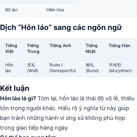
Bố láo
Hiền hòa
Dịch “Hỗn láo” sang các ngôn ngữ
Tiếng
Tiếng
Tiếng Anh
Tiếng
Tiếng Hàn
Việt
Trung
Nhật
Hỗn
无礼
Rude /
無礼
무례한
láo
(Wúlǐ)
Disrespectful
(Burei)
(Muryehan)
Kết luận
Hỗn láo là gì?
Tóm lại, hỗn láo là thái độ vô lễ, thiếu
tôn trọng người khác. Hiểu rõ ý nghĩa từ này giúp
bạn tránh những hành vi ứng xử không phù hợp
trong giao tiếp hàng ngày.