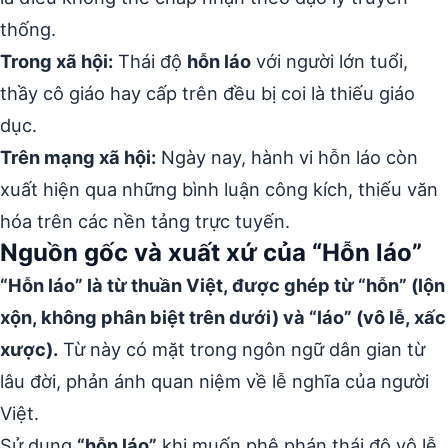
thống.
Trong xã hội:
Thái độ
hỗn láo
với người lớn tuổi,
thầy cô giáo hay cấp trên đều bị coi là thiếu giáo
dục.
Trên mạng xã hội:
Ngày nay, hành vi hỗn láo còn
xuất hiện qua những bình luận công kích, thiếu văn
hóa trên các nền tảng trực tuyến.
Nguồn gốc và xuất xứ của “Hỗn láo”
“Hỗn láo” là từ thuần Việt, được ghép từ “hỗn” (lộn
xộn, không phân biệt trên dưới) và “láo” (vô lễ, xấc
xược).
Từ này có mặt trong ngôn ngữ dân gian từ
lâu đời, phản ánh quan niệm về lễ nghĩa của người
Việt.
Sử dụng
“hỗn láo”
khi muốn phê phán thái độ vô lễ,