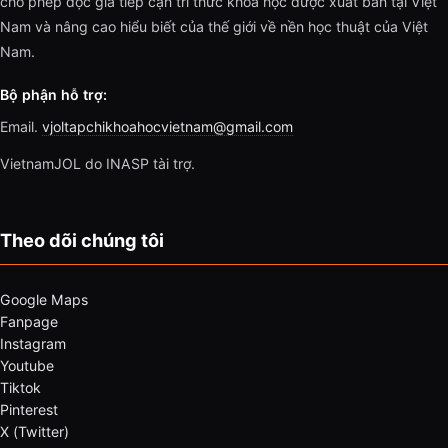
cho phép độc giả tiếp cận tri thức khoa học được xuất bản tại Việt
Nam và nâng cao hiểu biết của thế giới về nền học thuật của Việt
Nam.
Bộ phận hỗ trợ:
Email.
vjoltapchikhoahocvietnam@gmail.com
VietnamJOL do INASP tài trợ.
Theo dõi chúng tôi
Google Maps
Fanpage
Instagram
Youtube
Tiktok
Pinterest
X (Twitter)