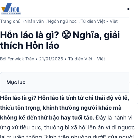
Me
Trang chủ
Nhân văn
Ngôn ngữ học
Từ điển Việt - Việt
Hỗn láo là gì? 😤 Nghĩa, giải
thích Hỗn láo
Bởi
Fenwick Trần
•
21/01/2026
•
Từ điển Việt - Việt
Mục lục
Hỗn láo là gì?
Hỗn láo là tính từ chỉ thái độ vô lễ,
thiếu tôn trọng, khinh thường người khác mà
không kể đến thứ bậc hay tuổi tác.
Đây là hành vi
ứng xử tiêu cực, thường bị xã hội lên án vì đi ngược
lại truyền thống “kính trên nhường dưới” của người