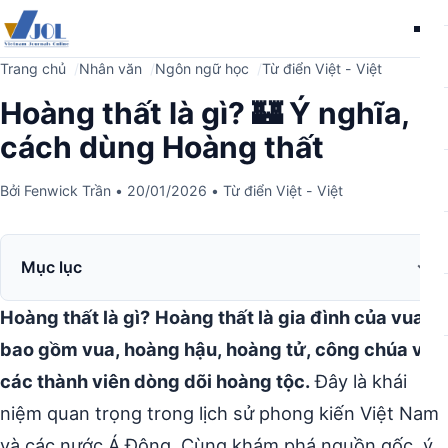
Me
Trang chủ
Nhân văn
Ngôn ngữ học
Từ điển Việt - Việt
Hoàng thất là gì? 🏰 Ý nghĩa,
cách dùng Hoàng thất
Bởi
Fenwick Trần
•
20/01/2026
•
Từ điển Việt - Việt
Mục lục
Hoàng thất là gì?
Hoàng thất là gia đình của vua,
bao gồm vua, hoàng hậu, hoàng tử, công chúa và
các thành viên dòng dõi hoàng tộc.
Đây là khái
niệm quan trọng trong lịch sử phong kiến Việt Nam
và các nước Á Đông. Cùng khám phá nguồn gốc, ý