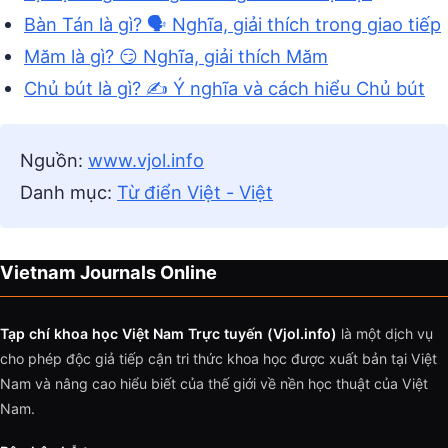
Bàn Tán là gì? 🗣️ Nghĩa, giải thích trong giao tiếp
Măm là gì? 😏 Nghĩa, giải thích Măm
Chủ bút là gì? ✍️ Ý nghĩa và cách hiểu Chủ bút
Nguồn:
www.vjol.info
Danh mục:
Từ điển Việt - Việt
Vietnam Journals Online
Tạp chí khoa học Việt Nam Trực tuyến (Vjol.info)
là một dịch vụ
cho phép độc giả tiếp cận tri thức khoa học được xuất bản tại Việt
Nam và nâng cao hiểu biết của thế giới về nền học thuật của Việt
Nam.