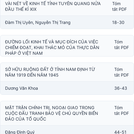
VÀI NÉT VỀ KINH TẾ TỈNH TUYÊN QUANG NỬA
Tóm
ĐẦU THẾ KỈ XIX
tắt PDF
Đàm Thị Uyên, Nguyễn Thị Trang
18-30
ĐƯỜNG LỐI KINH TẾ VÀ MỤC ĐÍCH CỦA VIỆC
Tóm
CHIẾM ĐOẠT, KHAI THÁC MỎ CỦA THỰC DÂN
tắt PDF
PHÁP Ở VIỆT NAM
Tạ Thị Thúy
31-35
SỞ HỮU RUỘNG ĐẤT Ở TỈNH NAM ĐỊNH TỪ
Tóm
NĂM 1919 ĐẾN NĂM 1945
tắt PDF
Dương Văn Khoa
36-43
MẶT TRẬN CHÍNH TRỊ, NGOẠI GIAO TRONG
Tóm
CUỘC ĐẤU TRANH BẢO VỆ CHỦ QUYỀN BIỂN
tắt PDF
ĐẢO CỦA TỔ QUỐC
Đặng Đình Quý
44-51