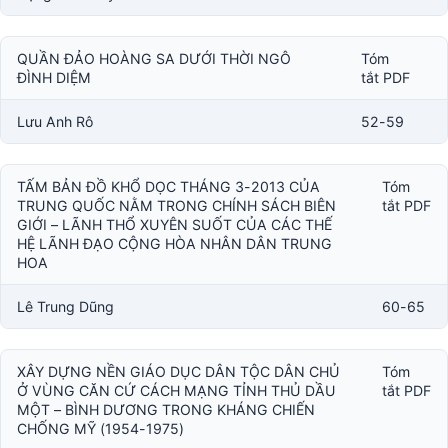
QUẦN ĐẢO HOÀNG SA DƯỚI THỜI NGÔ
Tóm
ĐÌNH DIỆM
tắt PDF
Lưu Anh Rô
52-59
TẤM BẢN ĐỒ KHỔ DỌC THÁNG 3-2013 CỦA
Tóm
TRUNG QUỐC NẰM TRONG CHÍNH SÁCH BIÊN
tắt PDF
GIỚI – LÃNH THỔ XUYÊN SUỐT CỦA CÁC THẾ
HỆ LÃNH ĐẠO CỘNG HÒA NHÂN DÂN TRUNG
HOA
Lê Trung Dũng
60-65
XÂY DỰNG NỀN GIÁO DỤC DÂN TỘC DÂN CHỦ
Tóm
Ở VÙNG CĂN CỨ CÁCH MẠNG TỈNH THỦ DẦU
tắt PDF
MỘT – BÌNH DƯƠNG TRONG KHÁNG CHIẾN
CHỐNG MỸ (1954-1975)