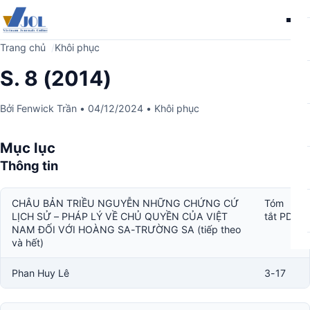
Me
Trang chủ
Khôi phục
S. 8 (2014)
Bởi
Fenwick Trần
•
04/12/2024
•
Khôi phục
Mục lục
Thông tin
CHÂU BẢN TRIỀU NGUYỄN NHỮNG CHỨNG CỨ
Tóm
LỊCH SỬ – PHÁP LÝ VỀ CHỦ QUYỀN CỦA VIỆT
tắt PDF
NAM ĐỐI VỚI HOÀNG SA-TRƯỜNG SA (tiếp theo
và hết)
Phan Huy Lê
3-17