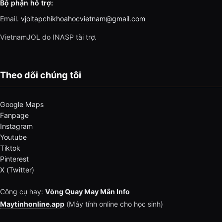
Bộ phận hỗ trợ:
Email.
vjoltapchikhoahocvietnam@gmail.com
VietnamJOL do INASP tài trợ.
Theo dõi chúng tôi
Google Maps
Fanpage
Instagram
Youtube
Tiktok
Pinterest
X (Twitter)
Công cụ hay:
Vòng Quay May Mắn Info
Maytinhonline.app
(Máy tính online cho học sinh)