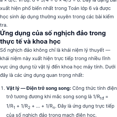
xuất hiện phổ biến nhất trong Toán lớp 6 và được
học sinh áp dụng thường xuyên trong các bài kiểm
tra.
Ứng dụng của số nghịch đảo trong
thực tế và khoa học
Số nghịch đảo không chỉ là khái niệm lý thuyết —
khái niệm này xuất hiện trực tiếp trong nhiều lĩnh
vực ứng dụng từ vật lý đến khoa học máy tính. Dưới
đây là các ứng dụng quan trọng nhất:
Vật lý — Điện trở song song:
Công thức tính điện
trở tương đương khi mắc song song là 1/R
=
tđ
1/R
+ 1/R
+ … + 1/R
. Đây là ứng dụng trực tiếp
1
2
n
của số nghịch đảo trong mạch điện học.