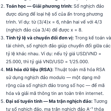
Toán học — Giải phương trình:
Số nghịch đảo
được dùng để loại hệ số của ẩn trong phương
trình. Ví dụ: từ (3/4)x = 6, nhân hai vế với 4/3
(nghịch đảo của 3/4) để được x = 8.
Tính tỷ lệ và chuyển đổi đơn vị:
Trong kế toán và
tài chính, số nghịch đảo giúp chuyển đổi giữa các
tỷ lệ khác nhau. Ví dụ: nếu tỷ giá USD/VND =
25.000, thì tỷ giá VND/USD = 1/25.000.
Mã hóa dữ liệu (RSA):
Thuật toán mã hóa RSA
sử dụng nghịch đảo modulo — một dạng mở
rộng của số nghịch đảo trong số học — để mã
hóa và giải mã thông tin an toàn trên internet.
Đại số tuyến tính — Ma trận nghịch đảo:
Tương
tự số nghịch đảo, ma trận nghịch đảo A⁻¹ thỏa