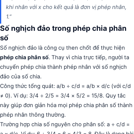
khi nhân với x cho kết quả là đơn vị phép nhân,
1.”
Số nghịch đảo trong phép chia phân
số
Số nghịch đảo là công cụ then chốt để thực hiện
phép chia phân số
. Thay vì chia trực tiếp, người ta
chuyển phép chia thành phép nhân với số nghịch
đảo của số chia.
Công thức tổng quát: a/b ÷ c/d = a/b × d/c (với c/d
≠ 0). Ví dụ: 3/4 ÷ 2/5 = 3/4 × 5/2 = 15/8. Quy tắc
này giúp đơn giản hóa mọi phép chia phân số thành
phép nhân thông thường.
Trường hợp chia số nguyên cho phân số: a ÷ c/d =
a × d/c. Ví dụ: 6 ÷ 3/4 = 6 × 4/3 = 8. Đây là dạng bài