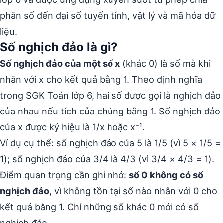
phân số đến đại số tuyến tính, vật lý và mã hóa dữ
liệu.
Số nghịch đảo là gì?
Số nghịch đảo của một số x
(khác 0) là số mà khi
nhân với x cho kết quả bằng 1. Theo định nghĩa
trong SGK Toán lớp 6, hai số được gọi là nghịch đảo
của nhau nếu tích của chúng bằng 1. Số nghịch đảo
của x được ký hiệu là 1/x hoặc x⁻¹.
Ví dụ cụ thể: số nghịch đảo của 5 là 1/5 (vì 5 × 1/5 =
1); số nghịch đảo của 3/4 là 4/3 (vì 3/4 × 4/3 = 1).
Điểm quan trọng cần ghi nhớ:
số 0 không có số
nghịch đảo
, vì không tồn tại số nào nhân với 0 cho
kết quả bằng 1. Chỉ những số khác 0 mới có số
nghịch đảo.