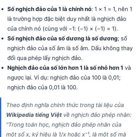
Số nghịch đảo của 1 là chính nó
: 1 × 1 = 1, nên 1
là trường hợp đặc biệt duy nhất là nghịch đảo
của chính nó (cùng với −1: (−1) × (−1) = 1).
Số nghịch đảo của số dương là số dương
; số
nghịch đảo của số âm là số âm. Dấu không thay
đổi qua phép lấy nghịch đảo.
Nghịch đảo của số lớn hơn 1 là số nhỏ hơn 1
và
ngược lại. Ví dụ: nghịch đảo của 100 là 0,01;
nghịch đảo của 0,01 là 100.
Theo định nghĩa chính thức trong tài liệu của
Wikipedia tiếng Việt
về nghịch đảo phép nhân:
“Trong toán học, nghịch đảo phép nhân của
một số x, ký hiệu là 1/x hoặc x⁻¹, là một số mà