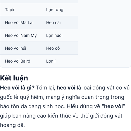
Tapir
Lợn rừng
Heo vòi Mã Lai
Heo nái
Heo vòi Nam Mỹ
Lợn nuôi
Heo vòi núi
Heo cỏ
Heo vòi Baird
Lợn ỉ
Kết luận
Heo vòi là gì?
Tóm lại,
heo vòi
là loài động vật có vú
guốc lẻ quý hiếm, mang ý nghĩa quan trọng trong
bảo tồn đa dạng sinh học. Hiểu đúng về
“heo vòi”
giúp bạn nâng cao kiến thức về thế giới động vật
hoang dã.