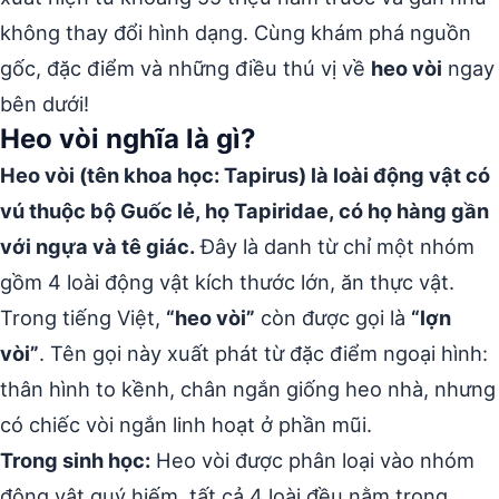
không thay đổi hình dạng. Cùng khám phá nguồn
gốc, đặc điểm và những điều thú vị về
heo vòi
ngay
bên dưới!
Heo vòi nghĩa là gì?
Heo vòi (tên khoa học: Tapirus) là loài động vật có
vú thuộc bộ Guốc lẻ, họ Tapiridae, có họ hàng gần
với ngựa và tê giác.
Đây là danh từ chỉ một nhóm
gồm 4 loài động vật kích thước lớn, ăn thực vật.
Trong tiếng Việt,
“heo vòi”
còn được gọi là
“lợn
vòi”
. Tên gọi này xuất phát từ đặc điểm ngoại hình:
thân hình to kềnh, chân ngắn giống heo nhà, nhưng
có chiếc vòi ngắn linh hoạt ở phần mũi.
Trong sinh học:
Heo vòi được phân loại vào nhóm
động vật quý hiếm, tất cả 4 loài đều nằm trong