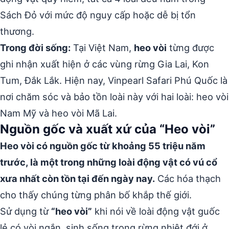
Sách Đỏ với mức độ nguy cấp hoặc dễ bị tổn
thương.
Trong đời sống:
Tại Việt Nam,
heo vòi
từng được
ghi nhận xuất hiện ở các vùng rừng Gia Lai, Kon
Tum, Đắk Lắk. Hiện nay, Vinpearl Safari Phú Quốc là
nơi chăm sóc và bảo tồn loài này với hai loài: heo vòi
Nam Mỹ và heo vòi Mã Lai.
Nguồn gốc và xuất xứ của “Heo vòi”
Heo vòi có nguồn gốc từ khoảng 55 triệu năm
trước, là một trong những loài động vật có vú cổ
xưa nhất còn tồn tại đến ngày nay.
Các hóa thạch
cho thấy chúng từng phân bố khắp thế giới.
Sử dụng từ
“heo vòi”
khi nói về loài động vật guốc
lẻ có vòi ngắn, sinh sống trong rừng nhiệt đới ở