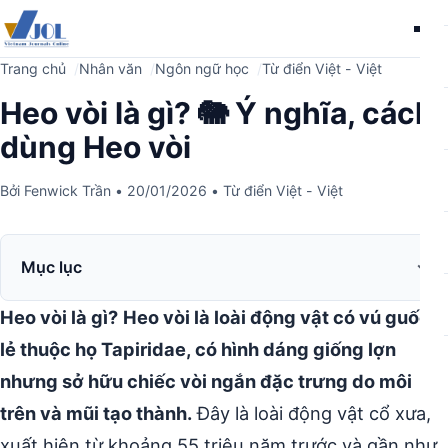
Me
Trang chủ
Nhân văn
Ngôn ngữ học
Từ điển Việt - Việt
Heo vòi là gì? 🐘 Ý nghĩa, cách
dùng Heo vòi
Bởi
Fenwick Trần
•
20/01/2026
•
Từ điển Việt - Việt
Mục lục
Heo vòi là gì?
Heo vòi là loài động vật có vú guốc
lẻ thuộc họ Tapiridae, có hình dáng giống lợn
nhưng sở hữu chiếc vòi ngắn đặc trưng do môi
trên và mũi tạo thành.
Đây là loài động vật cổ xưa,
xuất hiện từ khoảng 55 triệu năm trước và gần như