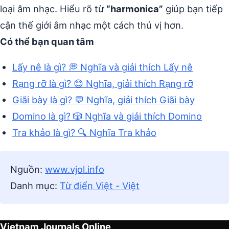
loại âm nhạc. Hiểu rõ từ
“harmonica”
giúp bạn tiếp
cận thế giới âm nhạc một cách thú vị hơn.
Có thể bạn quan tâm
Lấy nê là gì? 💭 Nghĩa và giải thích Lấy nê
Rạng rỡ là gì? 😊 Nghĩa, giải thích Rạng rỡ
Giãi bày là gì? 💬 Nghĩa, giải thích Giãi bày
Domino là gì? 🎲 Nghĩa và giải thích Domino
Tra khảo là gì? 🔍 Nghĩa Tra khảo
Nguồn:
www.vjol.info
Danh mục:
Từ điển Việt - Việt
Vietnam Journals Online