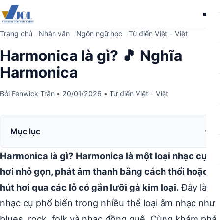
Me
Trang chủ
Nhân văn
Ngôn ngữ học
Từ điển Việt - Việt
Harmonica là gì? 🎵 Nghĩa
Harmonica
Bởi
Fenwick Trần
•
20/01/2026
•
Từ điển Việt - Việt
Mục lục
Harmonica là gì?
Harmonica là một loại nhạc cụ
hơi nhỏ gọn, phát âm thanh bằng cách thổi hoặc
hút hơi qua các lỗ có gắn lưỡi gà kim loại.
Đây là
nhạc cụ phổ biến trong nhiều thể loại âm nhạc như
blues, rock, folk và nhạc đồng quê. Cùng khám phá