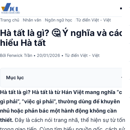
Me
Trang chủ
Nhân văn
Ngôn ngữ học
Từ điển Việt - Việt
Hà tất là gì? 🤔 Ý nghĩa và cách
hiểu Hà tất
Bởi
Fenwick Trần
•
20/01/2026
•
Từ điển Việt - Việt
Mục lục
Hà tất là gì?
Hà tất là từ Hán Việt mang nghĩa “cần
gì phải”, “việc gì phải”, thường dùng để khuyên
nhủ hoặc phản bác một hành động không cần
thiết.
Đây là cách nói trang nhã, thể hiện sự từ tốn
trong giao tiếp. Cùng tìm hiểu nguồn gốc, cách sử