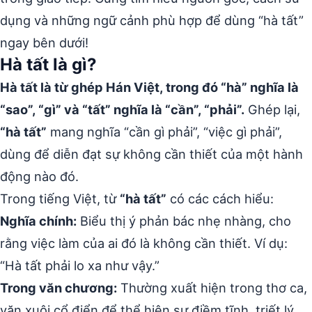
dụng và những ngữ cảnh phù hợp để dùng “hà tất”
ngay bên dưới!
Hà tất là gì?
Hà tất là từ ghép Hán Việt, trong đó “hà” nghĩa là
“sao”, “gì” và “tất” nghĩa là “cần”, “phải”.
Ghép lại,
“hà tất”
mang nghĩa “cần gì phải”, “việc gì phải”,
dùng để diễn đạt sự không cần thiết của một hành
động nào đó.
Trong tiếng Việt, từ
“hà tất”
có các cách hiểu:
Nghĩa chính:
Biểu thị ý phản bác nhẹ nhàng, cho
rằng việc làm của ai đó là không cần thiết. Ví dụ:
“Hà tất phải lo xa như vậy.”
Trong văn chương:
Thường xuất hiện trong thơ ca,
văn xuôi cổ điển để thể hiện sự điềm tĩnh, triết lý