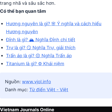
trang nhã và sâu sắc hơn.
Có thể bạn quan tâm
Hương nguyên là gì? 🌸 Ý nghĩa và cách hiểu
Hương nguyên
Đỉnh là gì? 🏔️ Nghĩa Đỉnh chi tiết
Trự là gì? 😏 Nghĩa Trự, giải thích
Trấn áp là gì? 😔 Nghĩa Trấn áp
Titanium là gì? ⚙️ Khái niệm
Nguồn:
www.vjol.info
Danh mục:
Từ điển Việt - Việt
Vietnam Journals Online