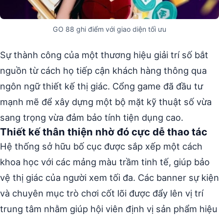
GO 88 ghi điểm với giao diện tối ưu
Sự thành công của một thương hiệu giải trí số bắt
nguồn từ cách họ tiếp cận khách hàng thông qua
ngôn ngữ thiết kế thị giác. Cổng game đã đầu tư
mạnh mẽ để xây dựng một bộ mặt kỹ thuật số vừa
sang trọng vừa đảm bảo tính tiện dụng cao.
Thiết kế thân thiện nhờ đó cực dễ thao tác
Hệ thống sở hữu bố cục được sắp xếp một cách
khoa học với các mảng màu trầm tinh tế, giúp bảo
vệ thị giác của người xem tối đa. Các banner sự kiện
và chuyên mục trò chơi cốt lõi được đẩy lên vị trí
trung tâm nhằm giúp hội viên định vị sản phẩm hiệu