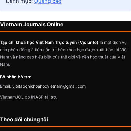
Danh mục:
Quảng cáo
Vietnam Journals Online
Tạp chí khoa học Việt Nam Trực tuyến (Vjol.info)
là một dịch vụ
cho phép độc giả tiếp cận tri thức khoa học được xuất bản tại Việt
Nam và nâng cao hiểu biết của thế giới về nền học thuật của Việt
Nam.
Bộ phận hỗ trợ:
Email.
vjoltapchikhoahocvietnam@gmail.com
VietnamJOL do INASP tài trợ.
Theo dõi chúng tôi